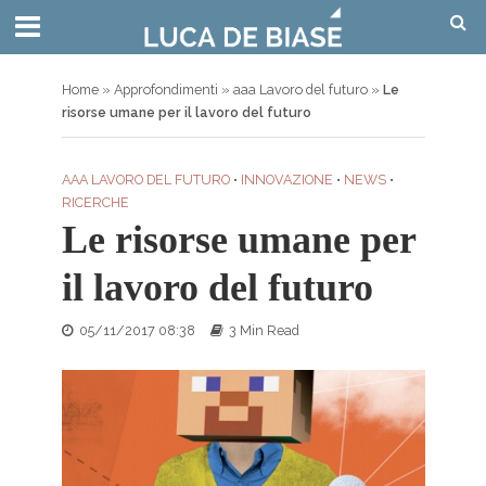
Home
»
Approfondimenti
»
aaa Lavoro del futuro
»
Le
risorse umane per il lavoro del futuro
AAA LAVORO DEL FUTURO
•
INNOVAZIONE
•
NEWS
•
RICERCHE
Le risorse umane per
il lavoro del futuro
05/11/2017 08:38
3 Min Read