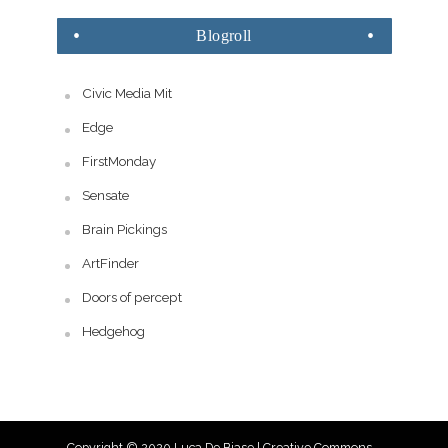
Blogroll
Civic Media Mit
Edge
FirstMonday
Sensate
Brain Pickings
ArtFinder
Doors of percept
Hedgehog
Copyright © 2020 Luca De Biase |
Creative Commons