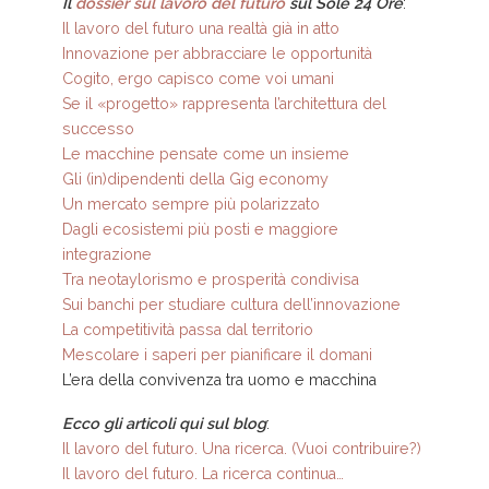
Il
dossier sul lavoro del futuro
sul Sole 24 Ore
:
Il lavoro del futuro una realtà già in atto
Innovazione per abbracciare le opportunità
Cogito, ergo capisco come voi umani
Se il «progetto» rappresenta l’architettura del
successo
Le macchine pensate come un insieme
Gli (in)dipendenti della Gig economy
Un mercato sempre più polarizzato
Dagli ecosistemi più posti e maggiore
integrazione
Tra neotaylorismo e prosperità condivisa
Sui banchi per studiare cultura dell’innovazione
La competitività passa dal territorio
Mescolare i saperi per pianificare il domani
L’era della convivenza tra uomo e macchina
Ecco gli articoli qui sul blog
:
Il lavoro del futuro. Una ricerca. (Vuoi contribuire?)
Il lavoro del futuro. La ricerca continua…