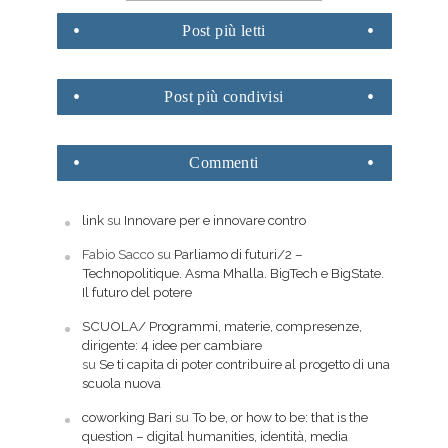
Post
più letti
Post
più condivisi
Commenti
link
su
Innovare per e innovare contro
Fabio Sacco
su
Parliamo di futuri/2 –
Technopolitique. Asma Mhalla. BigTech e BigState.
Il futuro del potere
SCUOLA/ Programmi, materie, compresenze,
dirigente: 4 idee per cambiare
su
Se ti capita di poter contribuire al progetto di una
scuola nuova
coworking Bari
su
To be, or how to be: that is the
question – digital humanities, identità, media