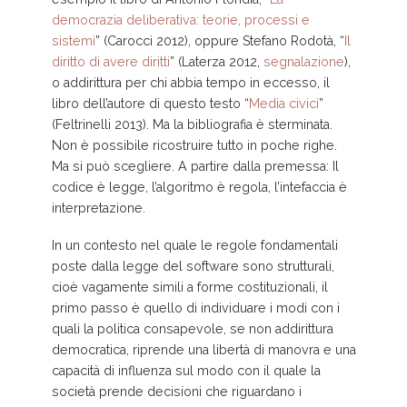
democrazia deliberativa: teorie, processi e
sistemi
” (Carocci 2012), oppure Stefano Rodotà, “
Il
diritto di avere diritti
” (Laterza 2012,
segnalazione
),
o addirittura per chi abbia tempo in eccesso, il
libro dell’autore di questo testo “
Media civici
”
(Feltrinelli 2013). Ma la bibliografia è sterminata.
Non è possibile ricostruire tutto in poche righe.
Ma si può scegliere. A partire dalla premessa: Il
codice è legge, l’algoritmo è regola, l’intefaccia è
interpretazione.
In un contesto nel quale le regole fondamentali
poste dalla legge del software sono strutturali,
cioè vagamente simili a forme costituzionali, il
primo passo è quello di individuare i modi con i
quali la politica consapevole, se non addirittura
democratica, riprende una libertà di manovra e una
capacità di influenza sul modo con il quale la
società prende decisioni che riguardano i