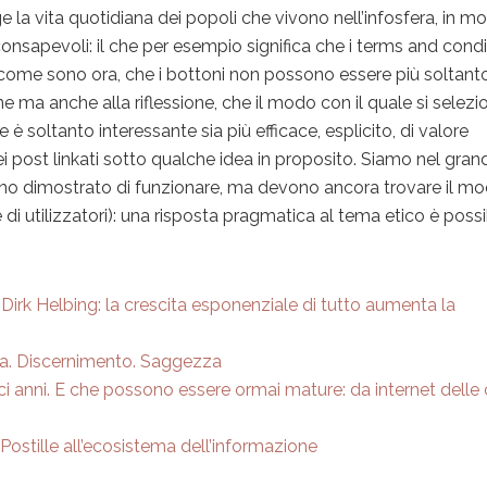
ge la vita quotidiana dei popoli che vivono nell’infosfera, in m
 consapevoli: il che per esempio significa che i terms and cond
 come sono ora, che i bottoni non possono essere più soltant
one ma anche alla riflessione, che il modo con il quale si selezi
è soltanto interessante sia più efficace, esplicito, di valore
i post linkati sotto qualche idea in proposito. Siamo nel gran
nno dimostrato di funzionare, ma devono ancora trovare il mo
i utilizzatori): una risposta pragmatica al tema etico è possi
irk Helbing: la crescita esponenziale di tutto aumenta la
za. Discernimento. Saggezza
i anni. E che possono essere ormai mature: da internet delle
 Postille all’ecosistema dell’informazione