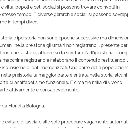
iviltà, popoli e ceti sociali si possono trovare coinvolti in
o stesso tempo. E diverse gerarchie sociali si possono sovrap
me in tempi diversi.
a, storia e iperstoria non sono epoche successive ma dimensio
 umani: nella preistoria gli umani non registrano il presente per
fanno nella storia, attraverso la scrittura. Nell’iperstoria i com
e macchine registrano e rielaborano il contenuto restituendo
enso insieme di dati memorizzati. Una parte della popolazion
la preistoria, la maggior parte è entrata nella storia, alcuni
sorta di analfabetismo funzionale. E circa tre miliardi vivono
a parte attivamente e consapevolmente.
da Floridi a Bologna.
 evitare di lasciare alle sole procedure vagamente automat