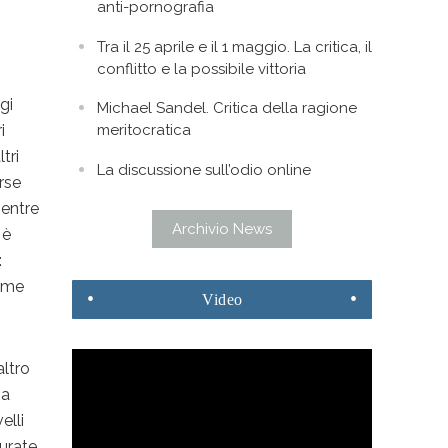
anti-pornografia
Tra il 25 aprile e il 1 maggio. La critica, il
conflitto e la possibile vittoria
gi
Michael Sandel. Critica della ragione
i
meritocratica
tri
La discussione sull’odio online
rse
mentre
Archivio News
 è
:
come
Video
altro
na
elli
durate