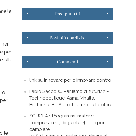
e
are la
Post
più letti
Post
più condivisi
 nei
re per
 sulla
Commenti
link
su
Innovare per e innovare contro
Fabio Sacco
su
Parliamo di futuri/2 –
oro
Technopolitique. Asma Mhalla.
 per
BigTech e BigState. Il futuro del potere
SCUOLA/ Programmi, materie,
compresenze, dirigente: 4 idee per
cambiare
o le