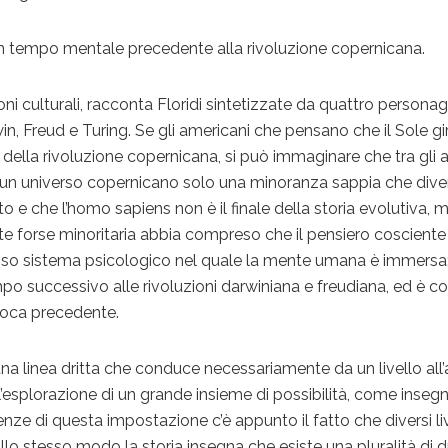
 un tempo mentale precedente alla rivoluzione copernicana.
oni culturali, racconta Floridi sintetizzate da quattro personag
, Freud e Turing. Se gli americani che pensano che il Sole gir
 della rivoluzione copernicana, si può immaginare che tra gli al
n un universo copernicano solo una minoranza sappia che dive
e che l’homo sapiens non è il finale della storia evolutiva, 
rte forse minoritaria abbia compreso che il pensiero cosciente
so sistema psicologico nel quale la mente umana è immersa
mpo successivo alle rivoluzioni darwiniana e freudiana, ed è 
epoca precedente.
a linea dritta che conduce necessariamente da un livello all’
l’esplorazione di un grande insieme di possibilità, come inseg
ze di questa impostazione c’è appunto il fatto che diversi liv
llo stesso modo la storia insegna che esiste una pluralità di 