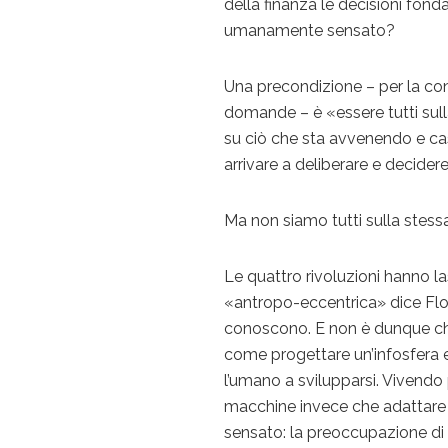
della finanza le decisioni fo
umanamente sensato?
Una precondizione – per la conf
domande – è «essere tutti sull
su ciò che sta avvenendo e cas
arrivare a deliberare e decider
Ma non siamo tutti sulla stess
Le quattro rivoluzioni hanno l
«antropo-eccentrica» dice Florid
conoscono. E non è dunque ch
come progettare un’infosfera e
l’umano a svilupparsi. Vivendo 
macchine invece che adattare
sensato: la preoccupazione d