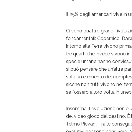
Il 25% degli americani vive in
Ci sono quattro grandi rivoluzi
fondamentali: Copernico, Darwin
intorno alla Terra vivono prima
tre quarti che invece vivono i
specie umane hanno convissuto 
si può pensare che un’altra pa
solo un elemento del comples
sicché non tutti vivono nel te
se fossero a loro volta in un’
Insomma. L’evoluzione non è un
del video gioco del destino. È 
Telmo Pievani. Tra le conseguen
evolutivi possono convivere. A