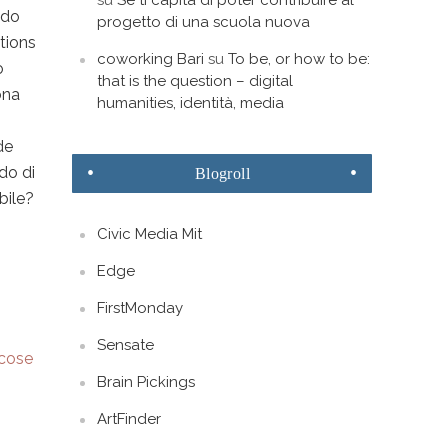
su
Se ti capita di poter contribuire al
odo
progetto di una scuola nuova
itions
coworking Bari
su
To be, or how to be:
o
that is the question – digital
ona
humanities, identità, media
de
do di
Blogroll
bile?
Civic Media Mit
Edge
FirstMonday
Sensate
 cose
Brain Pickings
ArtFinder