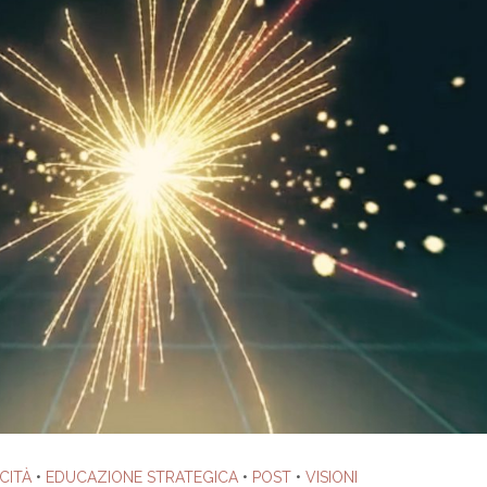
CITÀ
•
EDUCAZIONE STRATEGICA
•
POST
•
VISIONI