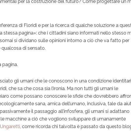
ndamentali per la costruzione del futuro? Come progettare un
erenza di Floridi e per la ricerca di qualche soluzione a ques
a stessa pagina»: che i cittadini siano informati nello stesso
omai si dividano sulle opinioni intorno a ciò che va fatto per
e qualcosa di sensato.
a pagina.
asciato gli umani che le conoscono in una condizione identitar
i, che sa che cosa sia l’ironia. Ma non tutti gli umani le
iaro come possano conoscere le sfide che dovrebbero affron
cologicamente sana, amica dell’umano, inclusiva, tale da aiu
passivamente il passaggio all’infosfera, gli umani si adattano 
 le macchine a ciò che vogliono sviluppare di umanamente
i
Ungaretti
, come ricorda chi talvolta è passato da questo blo