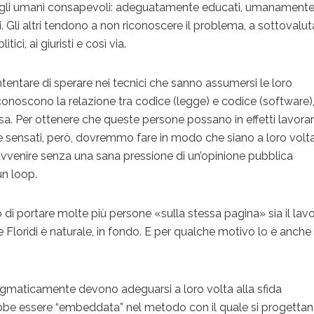
agli umani consapevoli: adeguatamente educati, umanament
i. Gli altri tendono a non riconoscere il problema, a sottovalut
itici, ai giuristi e così via.
entare di sperare nei tecnici che sanno assumersi le loro
e conoscono la relazione tra codice (legge) e codice (software),
a. Per ottenere che queste persone possano in effetti lavora
 sensati, però, dovremmo fare in modo che siano a loro volta
avvenire senza una sana pressione di un’opinione pubblica
un loop.
ro di portare molte più persone «sulla stessa pagina» sia il lav
me Floridi è naturale, in fondo. E per qualche motivo lo è anche
pragmaticamente devono adeguarsi a loro volta alla sfida
be essere “embeddata” nel metodo con il quale si progettan