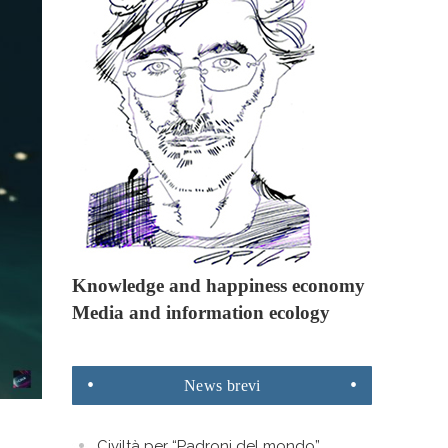
Knowledge and happiness economy
Media and information ecology
News
brevi
Civiltà per “Padroni del mondo”