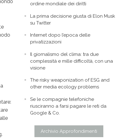
 mondo
ordine mondiale dei diritti
La prima decisione giusta di Elon Musk
su Twitter
te
 modo
Internet dopo l’epoca delle
privatizzazioni
Il giornalismo del clima: tra due
complessità e mille difficoltà, con una
visione
The risky weaponization of ESG and
ia
other media ecology problems
Se le compagnie telefoniche
tare:
riusciranno a farsi pagare le reti da
tare
Google & Co.
alle
Archivio Approfondimenti
g.