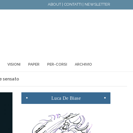
ABOUT |
CONTATTI |
NEWSLETTER
VISIONI
PAPER
PER-CORSI
ARCHIVIO
te sensato
Luca
De Biase