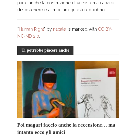
parte anche la costruzione di un sistema capace
di sostenere e alimentare questo equilibrio.
“
Human Right
” by
riacale
is marked with
CC BY-
NC-ND 2.0
.
Ti potrebbe piacere anche
Poi magari faccio anche la recensione… ma
intanto ecco gli amici