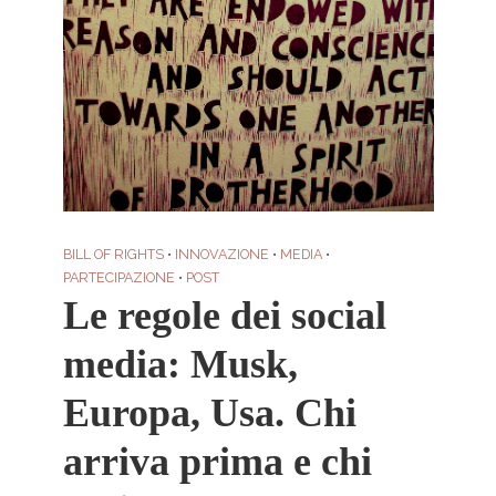
BILL OF RIGHTS
•
INNOVAZIONE
•
MEDIA
•
PARTECIPAZIONE
•
POST
Le regole dei social
media: Musk,
Europa, Usa. Chi
arriva prima e chi