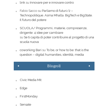
link
su
Innovare per e innovare contro
Fabio Sacco
su
Parliamo di futuri/2 –
Technopolitique. Asma Mhalla. BigTech e BigState.
Il futuro del potere
SCUOLA/ Programmi, materie, compresenze,
dirigente: 4 idee per cambiare
su
Se ti capita di poter contribuire al progetto di una
scuola nuova
coworking Bari
su
To be, or how to be: that is the
question – digital humanities, identità, media
Blogroll
Civic Media Mit
Edge
FirstMonday
Sensate