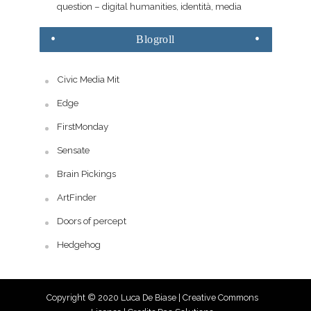
question – digital humanities, identità, media
Blogroll
Civic Media Mit
Edge
FirstMonday
Sensate
Brain Pickings
ArtFinder
Doors of percept
Hedgehog
Copyright © 2020 Luca De Biase |
Creative Commons