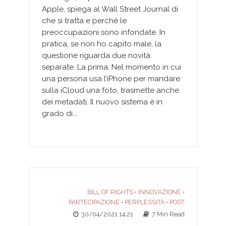
Apple, spiega al Wall Street Journal di
che si tratta e perché le
preoccupazioni sono infondate. In
pratica, se non ho capito male, la
questione riguarda due novità
separate. La prima. Nel momento in cui
una persona usa l’iPhone per mandare
sulla iCloud una foto, trasmette anche
dei metadati. Il nuovo sistema è in
grado di...
BILL OF RIGHTS
INNOVAZIONE
•
•
PARTECIPAZIONE
PERPLESSITÀ
POST
•
•
30/04/2021 14:21
7 Min Read