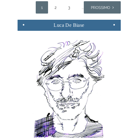
1
2
3
…
PROSSIMO
19
Luca
De Biase