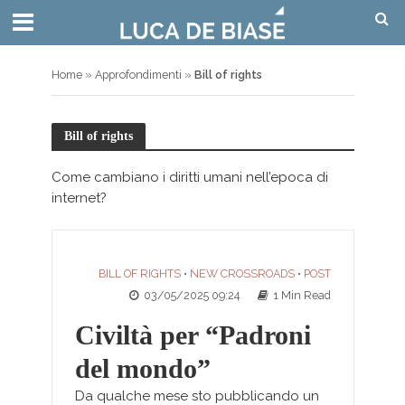
Home
»
Approfondimenti
»
Bill of rights
Bill of rights
Come cambiano i diritti umani nell’epoca di
internet?
BILL OF RIGHTS
NEW CROSSROADS
POST
•
•
03/05/2025 09:24
1 Min Read
Civiltà per “Padroni
del mondo”
Da qualche mese sto pubblicando un