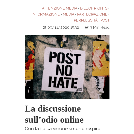
ATTENZIONE MEDIA
BILL OF RIGHTS
•
•
INFORMAZIONE
MEDIA
PARTECIPAZIONE
•
•
•
PERPLESSITÀ
POST
•
09/11/2020 15:32
3 Min Read
La discussione
sull’odio online
Con la tipica visione si corto respiro