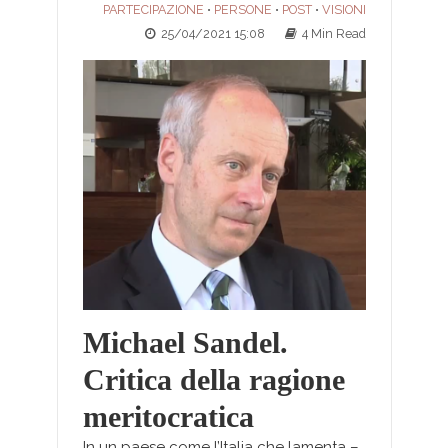
PARTECIPAZIONE
PERSONE
POST
VISIONI
•
•
•
25/04/2021 15:08
4 Min Read
Michael Sandel.
Critica della ragione
meritocratica
In un paese come l’Italia che lamenta –