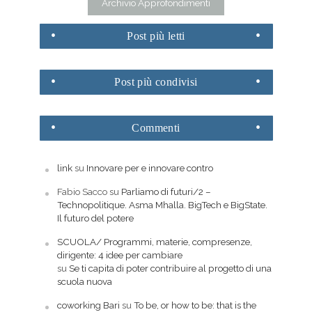
Archivio Approfondimenti
Post
più letti
Post
più condivisi
Commenti
link
su
Innovare per e innovare contro
Fabio Sacco
su
Parliamo di futuri/2 –
Technopolitique. Asma Mhalla. BigTech e BigState.
Il futuro del potere
SCUOLA/ Programmi, materie, compresenze,
dirigente: 4 idee per cambiare
su
Se ti capita di poter contribuire al progetto di una
scuola nuova
coworking Bari
su
To be, or how to be: that is the