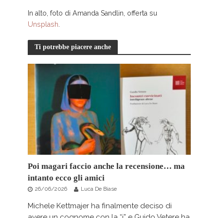
In alto, foto di Amanda Sandlin, offerta su
Unsplash
.
Ti potrebbe piacere anche
Poi magari faccio anche la recensione… ma
intanto ecco gli amici
26/06/2026
Luca De Biase
Michele Kettmajer ha finalmente deciso di
avere un cognome con la “j” e Guido Vetere ha