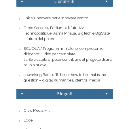
Commenti
link
su
Innovare per e innovare contro
Fabio Sacco
su
Parliamo di futuri/2 –
Technopolitique. Asma Mhalla. BigTech e BigState.
Il futuro del potere
SCUOLA/ Programmi, materie, compresenze,
dirigente: 4 idee per cambiare
su
Se ti capita di poter contribuire al progetto di una
scuola nuova
coworking Bari
su
To be, or how to be: that is the
question – digital humanities, identità, media
Blogroll
Civic Media Mit
Edge