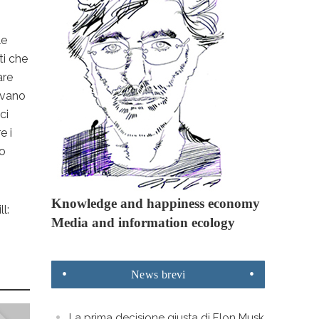
le
ti che
are
evano
ci
e i
no
Knowledge and happiness economy
l:
Media and information ecology
News
brevi
La prima decisione giusta di Elon Musk