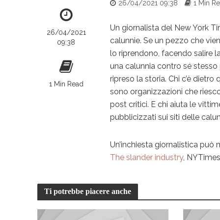
26/04/2021 09:38
1 Min R
Un giornalista del New York Tim
26/04/2021
calunnie. Se un pezzo che viene
09:38
lo riprendono, facendo salire la
una calunnia contro sé stesso
ripreso la storia. Chi c’è dietro 
1 Min Read
sono organizzazioni che riesc
post critici. E chi aiuta le vitt
pubblicizzati sui siti delle cal
Un’inchiesta giornalistica può 
The slander industry
, NYTimes
Ti potrebbe piacere anche