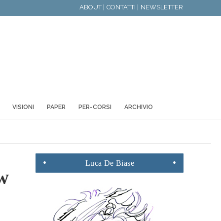
ABOUT |
CONTATTI |
NEWSLETTER
VISIONI
PAPER
PER-CORSI
ARCHIVIO
Luca
De Biase
ew