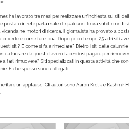
ead
es ha lavorato tre mesi per realizzare un’inchiesta sui siti del
 postato in rete parla male di qualcuno, trova subito molti si
 vicenda nei motori di ricerca. Il giornalista ha provato a post
 per vedere come funziona. Dopo poco tempo 25 altri siti av
questi siti? E come si fa a rimediare? Dietro i siti delle calunnie 
ono a lucrare da questo lavoro facendosi pagare per rimuover
ime a farli rimuovere? Siti specializzati in questa attività che so
unnie. E che spesso sono collegati.
meritare un applauso. Gli autori sono Aaron Krolik e Kashmir Hil
.