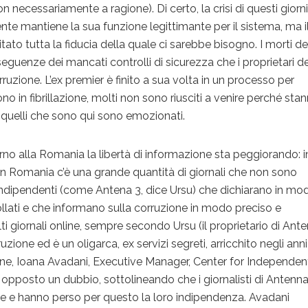
on necessariamente a ragione). Di certo, la crisi di questi giorni
dente mantiene la sua funzione legittimante per il sistema, ma i
to tutta la fiducia della quale ci sarebbe bisogno. I morti de
eguenze dei mancati controlli di sicurezza che i proprietari d
ruzione. L’ex premier è finito a sua volta in un processo per
sono in fibrillazione, molti non sono riusciti a venire perché sta
 quelli che sono qui sono emozionati.
rno alla Romania la libertà di informazione sta peggiorando: i
. In Romania c’è una grande quantità di giornali che non sono
indipendenti (come Antena 3, dice Ursu) che dichiarano in mo
llati e che informano sulla corruzione in modo preciso e
ti giornali online, sempre secondo Ursu (il proprietario di Ant
uzione ed è un oligarca, ex servizi segreti, arricchito negli anni
one, Ioana Avadani, Executive Manager, Center for Independen
a opposto un dubbio, sottolineando che i giornalisti di Antenna
te e hanno perso per questo la loro indipendenza. Avadani