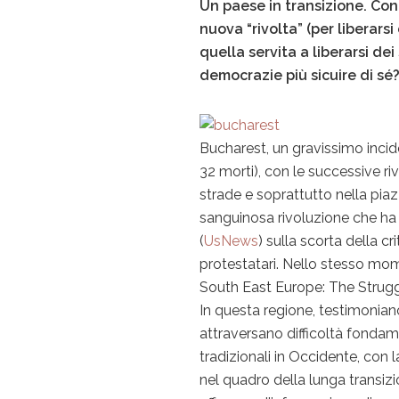
Un paese in transizione. Con
nuova “rivolta” (per liberars
quella servita a liberarsi de
democrazie più sicuire di sé
Bucharest, un gravissimo incid
32 morti), con le successive ri
strade e soprattutto nella piazz
sanguinosa rivoluzione che ha c
(
UsNews
) sulla scorta della cr
protestatari. Nello stesso mom
South East Europe: The Struggl
In questa regione, testimoniano 
attraversano difficoltà fondam
tradizionali in Occidente, con l
nel quadro della lunga transiz