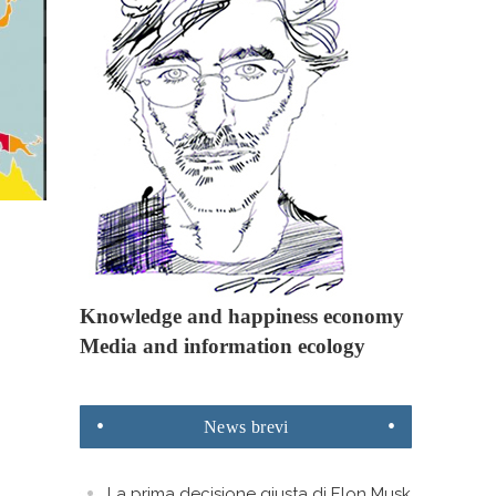
Knowledge and happiness economy
Media and information ecology
News
brevi
La prima decisione giusta di Elon Musk