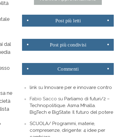
lità
ntale
Post
più letti
ai dal
Post
più condivisi
media
cesso
Commenti
link
su
Innovare per e innovare contro
osa ne
Fabio Sacco
su
Parliamo di futuri/2 –
cietà
Technopolitique. Asma Mhalla.
lista
BigTech e BigState. Il futuro del potere
SCUOLA/ Programmi, materie,
?
compresenze, dirigente: 4 idee per