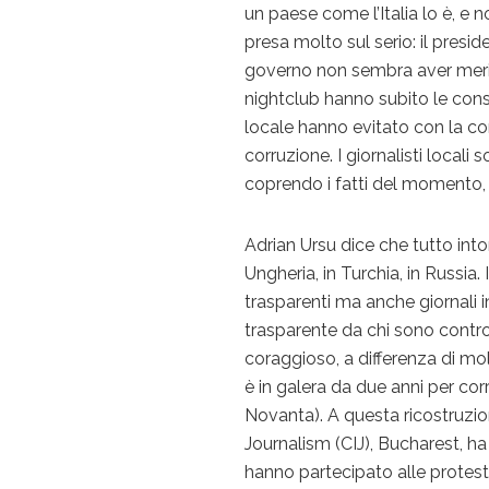
un paese come l’Italia lo è, e n
presa molto sul serio: il presi
governo non sembra aver merita
nightclub hanno subito le cons
locale hanno evitato con la cor
corruzione. I giornalisti locali 
coprendo i fatti del momento,
Adrian Ursu dice che tutto into
Ungheria, in Turchia, in Russia
trasparenti ma anche giornali 
trasparente da chi sono contro
coraggioso, a differenza di mol
è in galera da due anni per corr
Novanta). A questa ricostruzi
Journalism (CIJ), Bucharest, h
hanno partecipato alle protes