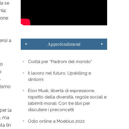
a se
nia:
zione
ensi a
Approfondimenti
Civiltà per “Padroni del mondo”
co
o
Il lavoro nel futuro. Upskilling e
o
dintorni
alismo
Elon Musk, libertà di espressione,
rispetto della diversità, regole sociali e
labirinti morali. Con tre libri per
discutere i preconcetti
per la
e, ma
Odio online a Moebius 2022
ta (in