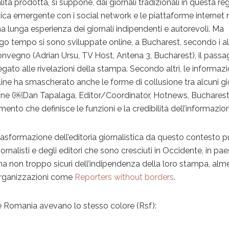
ità prodotta, si suppone, dai giornali tradizionali in questa re
gica emergente con i social network e le piattaforme internet 
a lunga esperienza dei giornali indipendenti e autorevoli. Ma
go tempo si sono sviluppate online, a Bucharest, secondo i a
l convegno (Adrian Ursu, TV Host, Antena 3, Bucharest), il passa
egato alle rivelazioni della stampa. Secondo altri, le informazi
line ha smascherato anche le forme di collusione tra alcuni gi
uzione (￼Dan Tapalaga, Editor/Coordinator, Hotnews, Bucharest)
ento che definisce le funzioni e la credibilità dell’informazio
asformazione dell’editoria giornalistica da questo contesto 
rnalisti e degli editori che sono cresciuti in Occidente, in paes
a non troppo sicuri dell’indipendenza della loro stampa, alm
 organizzazioni come
Reporters without borders
.
a e Romania avevano lo stesso colore (Rsf):