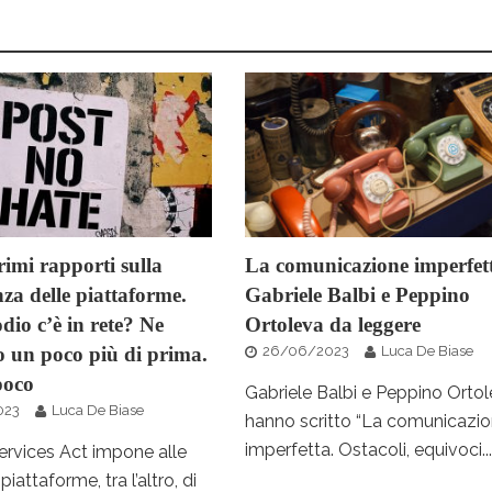
imi rapporti sulla
La comunicazione imperfet
za delle piattaforme.
Gabriele Balbi e Peppino
io c’è in rete? Ne
Ortoleva da leggere
 un poco più di prima.
26/06/2023
Luca De Biase
poco
Gabriele Balbi e Peppino Orto
023
Luca De Biase
hanno scritto “La comunicazi
imperfetta. Ostacoli, equivoci...
 Services Act impone alle
piattaforme, tra l’altro, di