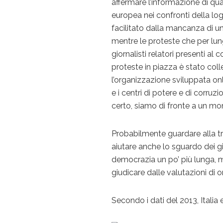
affermare l’informazione di qual
europea nei confronti della lo
facilitato dalla mancanza di un
mentre le proteste che per lun
giornalisti relatori presenti a
proteste in piazza è stato coll
l’organizzazione sviluppata on
e i centri di potere e di corr
certo, siamo di fronte a un mom
Probabilmente guardare alla tr
aiutare anche lo sguardo dei gio
democrazia un po’ più lunga, m
giudicare dalle valutazioni di
Secondo i dati del 2013, Itali