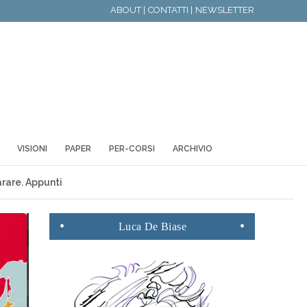
ABOUT |
CONTATTI |
NEWSLETTER
VISIONI
PAPER
PER-CORSI
ARCHIVIO
arare. Appunti
Luca
De Biase