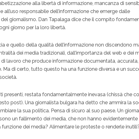
etizzazione alla libertà di informazione, mancanza di sensibi
e all’uso responsabile dell’informazione che emerge dalle
ra del giornalismo. Dan Tapalaga dice che il compito fondame
ogni giorno per la loro libertà.
ducia e quello della qualità dell’informazione non discendono m
tralità dei media tradizionali, dall’importanza del web e dei 
o di lavoro che produce informazione documentata, accurata,
. Ma di certo, tutto questo ha una funzione diversa e un suc
società.
ti presenti, restata fondamentalmente inevasa (chissà che c
sto post). Una giornalista bulgara ha detto che ammira la so
biare la sua politica. Pensa di sicuro al suo paese. Un giorna
e sono un fallimento dei media, che non hanno evidentemente
funzione dei media? Alimentare le proteste o renderle inutili