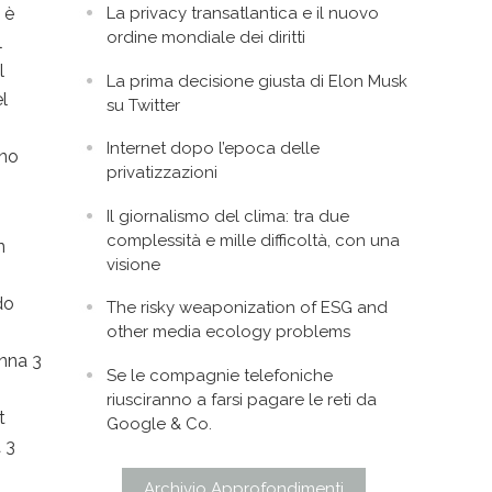
La privacy transatlantica e il nuovo
 è
ordine mondiale dei diritti
l
l
La prima decisione giusta di Elon Musk
el
su Twitter
Internet dopo l’epoca delle
nno
privatizzazioni
Il giornalismo del clima: tra due
complessità e mille difficoltà, con una
n
visione
do
The risky weaponization of ESG and
other media ecology problems
enna 3
Se le compagnie telefoniche
riusciranno a farsi pagare le reti da
t
Google & Co.
 3
Archivio Approfondimenti