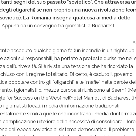
 tanti segni del suo passato “sovietico”. Che attraversa u
i degli oligarchi) se non proprio una nuova rivoluzione (co
i sovietici). La Romania insegna qualcosa ai media delle
?
Appunti da un convegno tra giornalisti a Bucharest.
A
ente accaduto qualche giorno fa (un incendio in un nightclub
velazioni sui responsabili, ha portato a proteste durissime nell
a dell’università. Si è rivista una tensione che ha ricordato la
hiuso con il regime totalitario. Di certo, è caduto il governo
itica popolare contro gli “oligarchi” e le “mafie”, nelle parole dei
ento, i giornalisti di mezza Europa si riuniscono al Seemf (Me
e for Success on the Web) nell’hotel Marriott di Bucharest (f
i giornalisti locali, i media di informazione tradizionali
entalmente simili a quelle che incontrano i media di informaz
a complicazione ulteriore della necessità di consolidare il loro
ione dall’epoca sovietica al sistema democratico. Il problema 