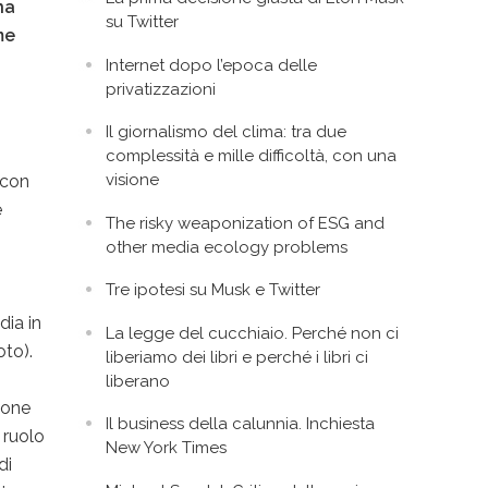
na
su Twitter
me
Internet dopo l’epoca delle
privatizzazioni
Il giornalismo del clima: tra due
complessità e mille difficoltà, con una
visione
 con
e
The risky weaponization of ESG and
other media ecology problems
Tre ipotesi su Musk e Twitter
dia in
La legge del cucchiaio. Perché non ci
oto).
liberiamo dei libri e perché i libri ci
liberano
ione
Il business della calunnia. Inchiesta
 ruolo
New York Times
di