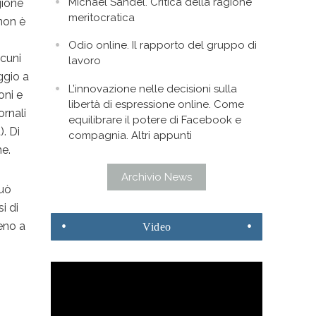
Michael Sandel. Critica della ragione
gione
meritocratica
non è
Odio online. Il rapporto del gruppo di
lcuni
lavoro
ggio a
L’innovazione nelle decisioni sulla
oni e
libertà di espressione online. Come
ornali
equilibrare il potere di Facebook e
. Di
compagnia. Altri appunti
ne.
Archivio News
può
i di
eno a
Video