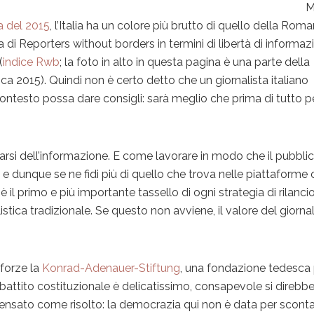
M
va del 2015
, l’Italia ha un colore più brutto di quello della Roma
ica di Reporters without borders in termini di libertà di informa
(
indice Rwb
; la foto in alto in questa pagina è una parte della
ica 2015). Quindi non è certo detto che un giornalista italiano
ontesto possa dare consigli: sarà meglio che prima di tutto p
fidarsi dell’informazione. E come lavorare in modo che il pubbli
 e dunque se ne fidi più di quello che trova nelle piattaforme 
 è il primo e più importante tassello di ogni strategia di rilanci
istica tradizionale. Se questo non avviene, il valore del giorn
 forze la
Konrad-Adenauer-Stiftung
, una fondazione tedesca 
 dibattito costituzionale è delicatissimo, consapevole si direbb
nsato come risolto: la democrazia qui non è data per sconta