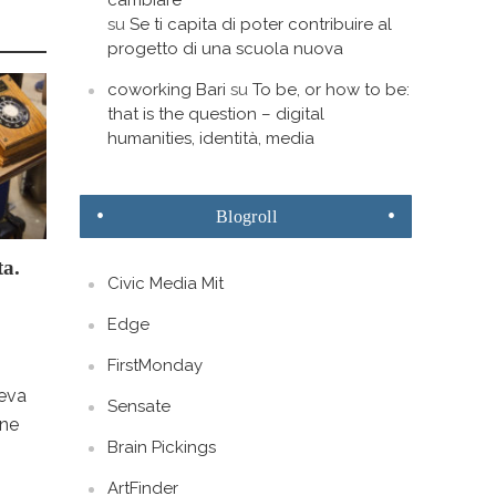
cambiare
su
Se ti capita di poter contribuire al
progetto di una scuola nuova
coworking Bari
su
To be, or how to be:
that is the question – digital
humanities, identità, media
Blogroll
ta.
Civic Media Mit
Edge
FirstMonday
leva
Sensate
one
Brain Pickings
ArtFinder