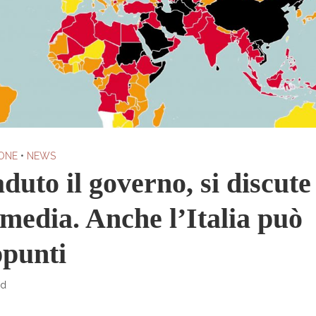
ONE
•
NEWS
duto il governo, si discute
 media. Anche l’Italia può
ppunti
ad