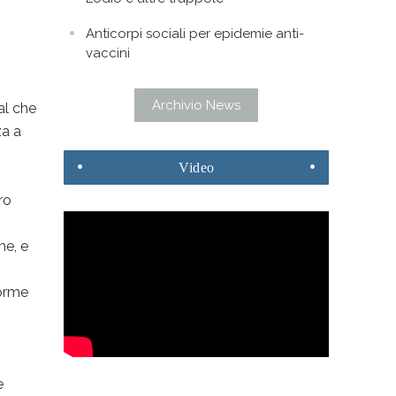
Anticorpi sociali per epidemie anti-
vaccini
Archivio News
al che
za a
Video
ro
me, e
forme
a
e