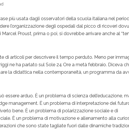
ad
rase più usata dagli osservatori della scuola italiana nel perio
dere l’organizzazione degli ospedali dal picco di ricoveri dovut
 Marcel Proust, prima o poi, si dovrebbe arrivare anche al “t
e di articoli per descrivere il tempo perduto. Meno per imma
riggi ne ha parlato sul Sole 24 Ore a metà febbraio. Diceva ch
nsare la didattica nella contemporaneità, un programma da av
ò essere arduo. È un problema di scienza dell’educazione, 
dge management. È un problema di interpretazione del futuro
iverlo bene. È un problema di polarizzazione sociale e di
ociale. È un problema di motivazione e allenamento alla curios
razioni che sono state tagliate fuori dalle dinamiche tradizion