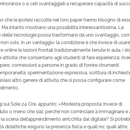
noranze o a ceti svantaggiati a recuperare capacità di succ
no che le ipotesi raccolte nel loro paper hanno bisogno di ess
e. Ma intanto mostrano una possibilità interessantissima. La
so delle tecnologie possa trasformarsi da uno svantaggio, co
 non solo, in un vantaggio: la condizione è che invece di usare
 online le lezioni frontali tradizionalmente tenute in aula, i d
e attività che consentano agli studenti di fare esperienza: rice
pere, connessioni a persone in grado di fornire strumenti
temporaneità, sperimentazione espressiva, scrittura di inchiest
siasi altro genere di attività che si possa configurare come
endimento.
 sul Sole 24 Ore, appunto: «Modesta proposta: invece di
duto o meno che sia), perché non cominciare a immaginare e 
na scena dell’apprendimento arricchita dal digitale? Si potre
ità didattiche esigono la presenza fisica e quali no; quali altre,