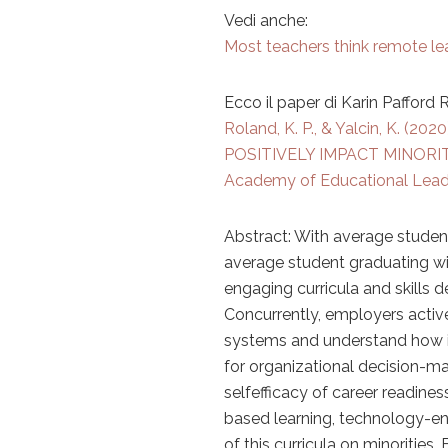
Vedi anche:
Most teachers think remote lea
Ecco il paper di Karin Pafford 
Roland, K. P., & Yalcin, K.
POSITIVELY IMPACT MINOR
Academy of Educational Leader
Abstract: With average student
average student graduating wi
engaging curricula and skills d
Concurrently, employers activ
systems and understand how in
for organizational decision-ma
selfefficacy of career readine
based learning, technology-enr
of this curricula on minorities