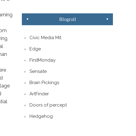
arning
Blogroll
rom
Civic Media Mit
ing,
al
Edge
than
FirstMonday
ere
Sensate
ed
Brain Pickings
ntage
d
ArtFinder
tial
Doors of percept
Hedgehog