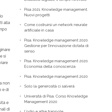
Pisa 2021. Knowledge management.
Nuovi progetti
do
i alla
Come costruirsi un network neurale
empo
artificiale in casa
Pisa. Knowledge management 2020.
Gestione per l’innovazione dotata di
ginare
senso
e si
Pisa. Knowledge management 2020.
viare
Economia della conoscenza
Pisa. Knowledge management 2020
ma non
Solo la generosità ci salverà
 e di
Università di Pisa. Corso Knowledge
Management 2020
ità e
ali di
L’odio e altre trappole