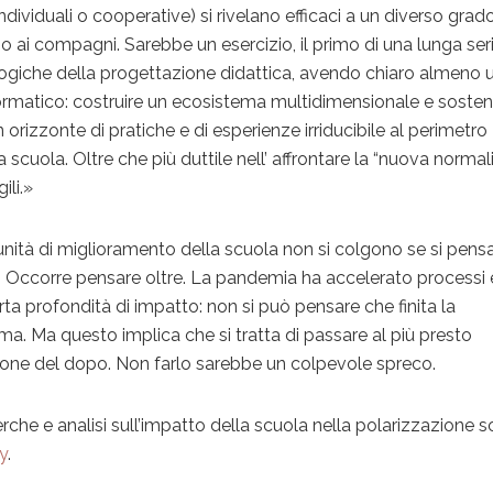
ndividuali o cooperative) si rivelano efficaci a un diverso grado
o ai compagni. Sarebbe un esercizio, il primo di una lunga seri
e logiche della progettazione didattica, avendo chiaro almeno 
nformatico: costruire un ecosistema multidimensionale e sosten
orizzonte di pratiche e di esperienze irriducibile al perimetro
 scuola. Oltre che più duttile nell’ affrontare la “nuova normali
ili.»
nità di miglioramento della scuola non si colgono se si pens
. Occorre pensare oltre. La pandemia ha accelerato processi 
ta profondità di impatto: non si può pensare che finita la
a. Ma questo implica che si tratta di passare al più presto
ione del dopo. Non farlo sarebbe un colpevole spreco.
rche e analisi sull’impatto della scuola nella polarizzazione s
y
.