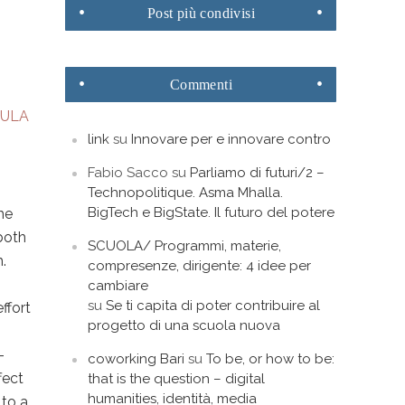
Post
più condivisi
Commenti
CULA
link
su
Innovare per e innovare contro
Fabio Sacco
su
Parliamo di futuri/2 –
Technopolitique. Asma Mhalla.
BigTech e BigState. Il futuro del potere
he
both
SCUOLA/ Programmi, materie,
h.
compresenze, dirigente: 4 idee per
cambiare
su
Se ti capita di poter contribuire al
ffort
progetto di una scuola nuova
-
coworking Bari
su
To be, or how to be:
fect
that is the question – digital
humanities, identità, media
 to a