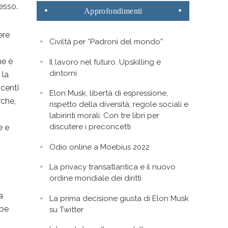
esso.
Approfondimenti
ere
Civiltà per “Padroni del mondo”
me è
Il lavoro nel futuro. Upskilling e
dintorni
 la
ocenti
Elon Musk, libertà di espressione,
rche,
rispetto della diversità, regole sociali e
labirinti morali. Con tre libri per
discutere i preconcetti
e e
Odio online a Moebius 2022
La privacy transatlantica e il nuovo
ordine mondiale dei diritti
a
La prima decisione giusta di Elon Musk
bbe
su Twitter