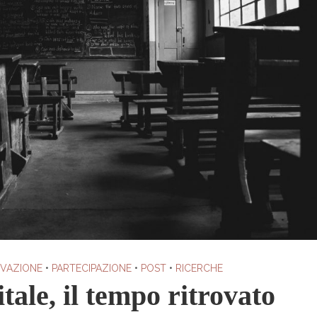
OVAZIONE
•
PARTECIPAZIONE
•
POST
•
RICERCHE
itale, il tempo ritrovato