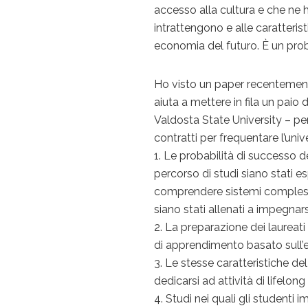
accesso alla cultura e che ne h
intrattengono e alle caratteri
economia del futuro. È un pro
Ho visto un paper recentemen
aiuta a mettere in fila un paio d
Valdosta State University – pe
contratti per frequentare l’univ
1. Le probabilità di successo de
percorso di studi siano stati e
comprendere sistemi complessi,
siano stati allenati a impegnars
2. La preparazione dei laureat
di apprendimento basato sull’e
3. Le stesse caratteristiche d
dedicarsi ad attività di lifelong
4. Studi nei quali gli student