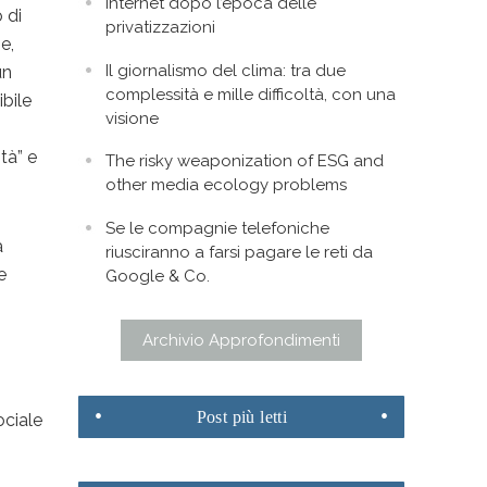
Internet dopo l’epoca delle
 di
privatizzazioni
e,
Il giornalismo del clima: tra due
un
complessità e mille difficoltà, con una
ibile
visione
tà” e
The risky weaponization of ESG and
other media ecology problems
Se le compagnie telefoniche
a
riusciranno a farsi pagare le reti da
e
Google & Co.
Archivio Approfondimenti
Post
più letti
ociale