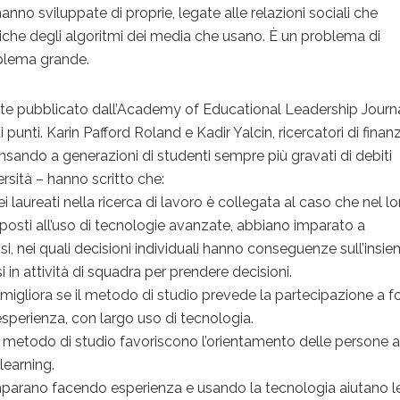
anno sviluppate di proprie, legate alle relazioni sociali che
stiche degli algoritmi dei media che usano. È un problema di
blema grande.
te pubblicato dall’Academy of Educational Leadership Journ
i punti. ‪Karin Pafford Roland e Kadir Yalcin, ricercatori di finan
nsando a generazioni di studenti sempre più gravati di debiti
ersità – hanno scritto che:
i laureati nella ricerca di lavoro è collegata al caso che nel lo
sposti all’uso di tecnologie avanzate, abbiano imparato a
 nei quali decisioni individuali hanno conseguenze sull’insie
i in attività di squadra per prendere decisioni.
i migliora se il metodo di studio prevede la partecipazione a 
sperienza, con largo uso di tecnologia.
el metodo di studio favoriscono l’orientamento delle persone 
 learning.
i imparano facendo esperienza e usando la tecnologia aiutano l