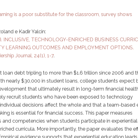
rning is a poor substitute for the classroom, survey shows
Roland e Kadir Yalcin:
 (2020). INCLUSIVE, TECHNOLOGY-ENRICHED BUSINESS CURRI
ITY LEARNING OUTCOMES AND EMPLOYMENT OPTIONS.
ship Journal, 24(1), 1-7
.
 loan debt tripling to more than $1.6 trillion since 2006 and t
th nearly $30,000 in student loans, college students expect 
evelopment that ultimately result in long-term financial healt
ely recruit students who have been exposed to technology
dividual decisions affect the whole and that a team-based e
king is essential for financial success. This paper measures
ss and competencies when students participate in experiential
iched curricula. More importantly, the paper evaluates the ef
. Empirical evidence supports that experiential education leads