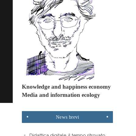
Knowledge and happiness economy
Media and information ecology
News
brevi
Didattica digitale, il tempo ritrovato