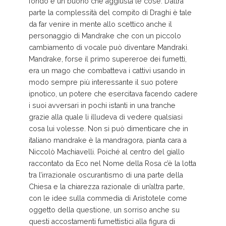
fondo è un buono che aggiusta le cose. D’altra
parte la complessità del compito di Draghi è tale
da far venire in mente allo scettico anche il
personaggio di Mandrake che con un piccolo
cambiamento di vocale può diventare Mandraki.
Mandrake, forse il primo supereroe dei fumetti,
era un mago che combatteva i cattivi usando in
modo sempre più interessante il suo potere
ipnotico, un potere che esercitava facendo cadere
i suoi avversari in pochi istanti in una tranche
grazie alla quale li illudeva di vedere qualsiasi
cosa lui volesse. Non si può dimenticare che in
italiano mandrake è la mandragora, pianta cara a
Niccolò Machiavelli. Poiché al centro del giallo
raccontato da Eco nel Nome della Rosa c’è la lotta
tra l’irrazionale oscurantismo di una parte della
Chiesa e la chiarezza razionale di un’altra parte,
con le idee sulla commedia di Aristotele come
oggetto della questione, un sorriso anche su
questi accostamenti fumettistici alla figura di