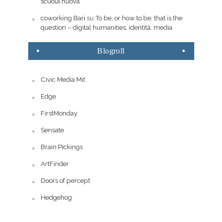
scuola nuova
coworking Bari
su
To be, or how to be: that is the
question – digital humanities, identità, media
Blogroll
Civic Media Mit
Edge
FirstMonday
Sensate
Brain Pickings
ArtFinder
Doors of percept
Hedgehog