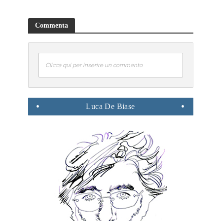
Commenta
Clicca qui per inserire un commento
Luca
De Biase