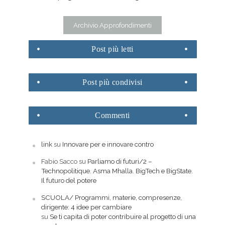
Archivio Approfondimenti
Post
più letti
Post
più condivisi
Commenti
link
su
Innovare per e innovare contro
Fabio Sacco
su
Parliamo di futuri/2 –
Technopolitique. Asma Mhalla. BigTech e BigState.
Il futuro del potere
SCUOLA/ Programmi, materie, compresenze,
dirigente: 4 idee per cambiare
su
Se ti capita di poter contribuire al progetto di una