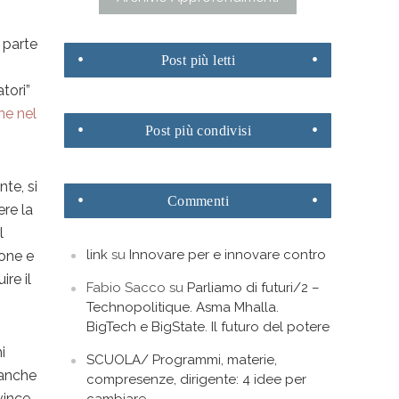
 parte
Post
più letti
tori”
ne nel
Post
più condivisi
nte, si
Commenti
ere la
l
link
su
Innovare per e innovare contro
ione e
ire il
Fabio Sacco
su
Parliamo di futuri/2 –
Technopolitique. Asma Mhalla.
BigTech e BigState. Il futuro del potere
i
SCUOLA/ Programmi, materie,
 anche
compresenze, dirigente: 4 idee per
 vince