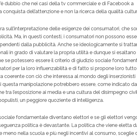
c’è dubbio che nei casi della tv commerciale e di Facebook a
a conquista dell’attenzione e non la ricerca della qualità cultur
ntra sull’interpretazione delle esigenze dei consumatori, che so
bblicità. Ma, in questi contesti, i consumatori non possono esse
dipendenti dalla pubblicità. Anche se ideologicamente si tratta
li in grado di valutare la propria utilità e dunque si esaltano
se potessero essere il criterio di giudizio sociale fondament
atori per la loro influenzabilità e di fatto si propone loro tutto
ra coerente con ciò che interessa al mondo degli inserzionisti
di questa manipolazione potrebbero essere, come indicato da
one tra l’esposizione ai media e una cultura del disimpegno civi
pulisti, un peggiore quoziente di intelligenza.
ociale fondamentale diventano elettori e se gli elettori ven
seguenza politica è devastante. La politica che viene eletta d
e meno nella scuola e più negli incentivi al consumo, sceglie 