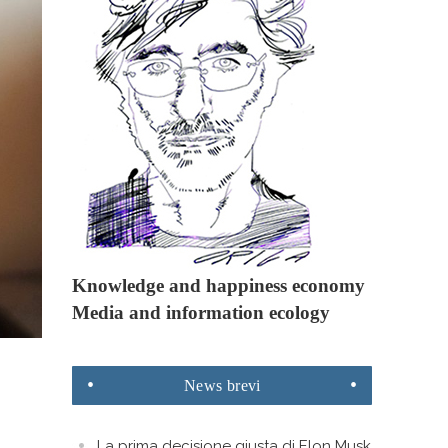
Knowledge and happiness economy
Media and information ecology
News
brevi
La prima decisione giusta di Elon Musk