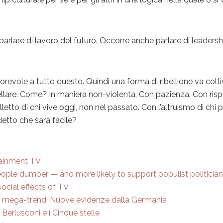
arlare di lavoro del futuro. Occorre anche parlare di leadersh
revole a tutto questo. Quindi una forma di ribellione va colti
ibellare. Come? In maniera non-violenta. Con pazienza. Con ris
ntelletto di chi vive oggi, non nel passato. Con l’altruismo di chi
 detto che sarà facile?
tainment TV
eople dumber — and more likely to support populist politicia
ocial effects of TV
un mega-trend. Nuove evidenze dalla Germania
Berlusconi e i Cinque stelle