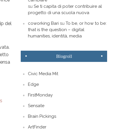
cambiare
su
Se ti capita di poter contribuire al
progetto di una scuola nuova
ip del
coworking Bari
su
To be, or how to be:
that is the question – digital
humanities, identità, media
vata.
petto
Blogroll
 pensa
Civic Media Mit
Edge
FirstMonday
ns
Sensate
Brain Pickings
ArtFinder