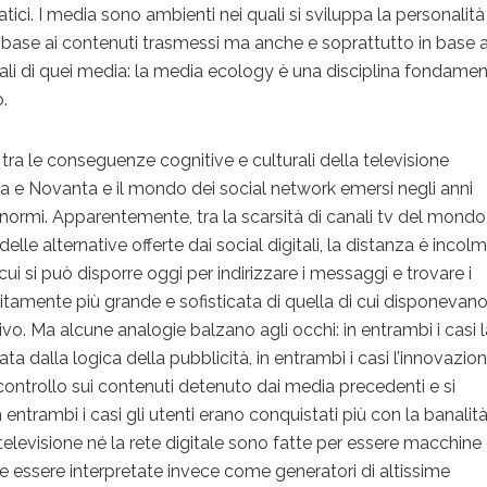
ici. I media sono ambienti nei quali si sviluppa la personalità
 base ai contenuti trasmessi ma anche e soprattutto in base a
ziali di quei media: la media ecology è una disciplina fondame
o.
 tra le conseguenze cognitive e culturali della televisione
a e Novanta e il mondo dei social network emersi negli anni
ormi. Apparentemente, tra la scarsità di canali tv del mondo
delle alternative offerte dai social digitali, la distanza è incolm
i cui si può disporre oggi per indirizzare i messaggi e trovare i
initamente più grande e sofisticata di quella di cui disponevano
vo. Ma alcune analogie balzano agli occhi: in entrambi i casi 
ta dalla logica della pubblicità, in entrambi i casi l’innovazio
 controllo sui contenuti detenuto dai media precedenti e si
 entrambi i casi gli utenti erano conquistati più con la banalit
televisione né la rete digitale sono fatte per essere macchine 
 essere interpretate invece come generatori di altissime