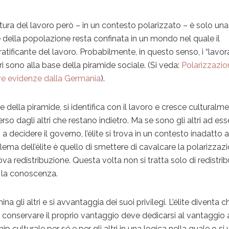
tura del lavoro però – in un contesto polarizzato – è solo una
e della popolazione resta confinata in un mondo nel quale il
ificante del lavoro. Probabilmente, in questo senso, i “lavora
ri sono alla base della piramide sociale. (Si veda:
Polarizzazio
ve evidenze dalla Germania
).
ce della piramide, si identifica con il lavoro e cresce culturalme
so dagli altri che restano indietro. Ma se sono gli altri ad ess
a decidere il governo, l’élite si trova in un contesto inadatto a
blema dell’élite è quello di smettere di cavalcare la polarizzaz
a redistribuzione. Questa volta non si tratta solo di redistribu
re la conoscenza.
ina gli altri e si avvantaggia dei suoi privilegi. L’élite diventa ch
 conservare il proprio vantaggio deve dedicarsi al vantaggio
hip culturale per sé e per gli altri in una logica nella quale o si