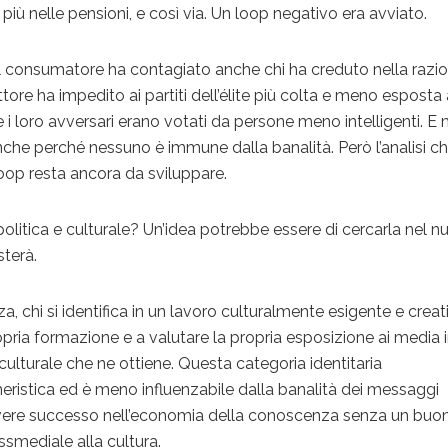
più nelle pensioni, e così via. Un loop negativo era avviato.
del consumatore ha contagiato anche chi ha creduto nella razio
elettore ha impedito ai partiti dell’élite più colta e meno esposta 
e i loro avversari erano votati da persone meno intelligenti. 
che perché nessuno è immune dalla banalità. Però l’analisi c
oop resta ancora da sviluppare.
olitica e culturale? Un’idea potrebbe essere di cercarla nel 
terà.
 chi si identifica in un lavoro culturalmente esigente e creat
ropria formazione e a valutare la propria esposizione ai media 
à culturale che ne ottiene. Questa categoria identitaria
istica ed è meno influenzabile dalla banalità dei messaggi
vere successo nell’economia della conoscenza senza un buo
ssmediale alla cultura.