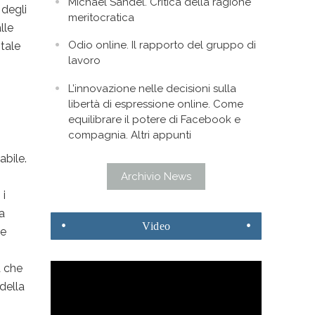
Michael Sandel. Critica della ragione
 degli
meritocratica
lle
Odio online. Il rapporto del gruppo di
ntale
lavoro
L’innovazione nelle decisioni sulla
libertà di espressione online. Come
equilibrare il potere di Facebook e
compagnia. Altri appunti
abile.
Archivio News
 i
la
Video
ne
à che
della