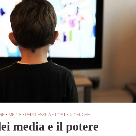
NE
•
MEDIA
•
PERPLESSITÀ
•
POST
•
RICERCHE
ei media e il potere