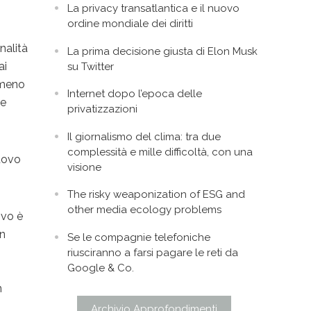
La privacy transatlantica e il nuovo
ordine mondiale dei diritti
nalità
La prima decisione giusta di Elon Musk
ai
su Twitter
E meno
Internet dopo l’epoca delle
he
privatizzazioni
Il giornalismo del clima: tra due
complessità e mille difficoltà, con una
nuovo
visione
The risky weaponization of ESG and
other media ecology problems
ivo è
in
Se le compagnie telefoniche
riusciranno a farsi pagare le reti da
Google & Co.
n
Archivio Approfondimenti