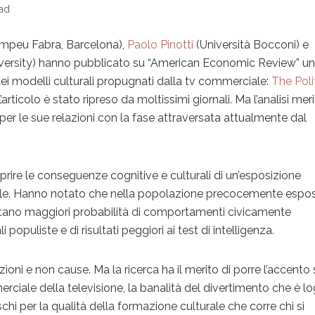
ad
ompeu Fabra, Barcelona),
Paolo Pinotti
(Università Bocconi) e
ersity) hanno pubblicato su “American Economic Review” u
a dei modelli culturali propugnati dalla tv commerciale:
The Poli
L’articolo è stato ripreso da moltissimi giornali. Ma l’analisi meri
per le sue relazioni con la fase attraversata attualmente dal
prire le conseguenze cognitive e culturali di un’esposizione
iale. Hanno notato che nella popolazione precocemente espo
estano maggiori probabilità di comportamenti civicamente
i populiste e di risultati peggiori ai test di intelligenza.
ioni e non cause. Ma la ricerca ha il merito di porre l’accento 
erciale della televisione, la banalità del divertimento che è l
schi per la qualità della formazione culturale che corre chi si