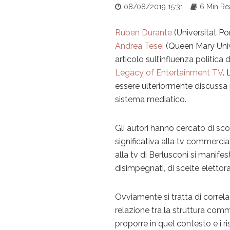
08/08/2019 15:31
6 Min Re
Ruben Durante
(Universitat P
Andrea Tesei
(Queen Mary Univ
articolo sull’influenza politic
Legacy of Entertainment TV
. 
essere ulteriormente discussa 
sistema mediatico.
Gli autori hanno cercato di sco
significativa alla tv commerc
alla tv di Berlusconi si manif
disimpegnati, di scelte elettoral
Ovviamente si tratta di correlaz
relazione tra la struttura comm
proporre in quel contesto e i ri