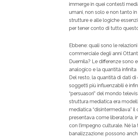
immerge in quei contesti mediat
umani, non solo e non tanto in
strutture e alle logiche essen
per tener conto di tutto quest
Ebbene: quali sono le relazioni
commerciale degli anni Ottant
Duemila? Le differenze sono en
analogico e la quantità infinita 
Del resto, la quantità di dati d
soggetti più influenzabili è inf
“persuasori” del mondo televisi
struttura mediatica era modella
mediatica “disintermediava” il
presentava come liberatoria, in
con l’impegno culturale. Né la 
banalizzazione: possono anche