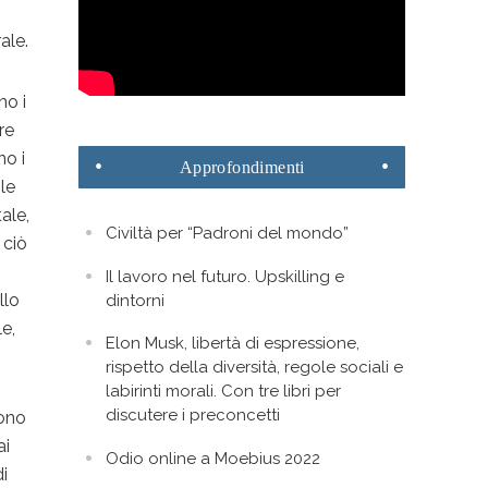
ale.
no i
re
no i
Approfondimenti
 le
ale,
Civiltà per “Padroni del mondo”
 ciò
Il lavoro nel futuro. Upskilling e
llo
dintorni
le,
Elon Musk, libertà di espressione,
rispetto della diversità, regole sociali e
labirinti morali. Con tre libri per
discutere i preconcetti
gono
ai
Odio online a Moebius 2022
di