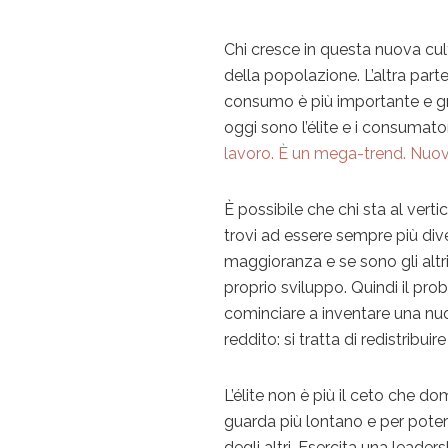
Chi cresce in questa nuova cul
della popolazione. L’altra part
consumo è più importante e grat
oggi sono l’élite e i consumato
lavoro. È un mega-trend. Nuo
È possibile che chi sta al verti
trovi ad essere sempre più diver
maggioranza e se sono gli altri 
proprio sviluppo. Quindi il pro
cominciare a inventare una nuov
reddito: si tratta di redistribui
L’élite non è più il ceto che dom
guarda più lontano e per poter
degli altri. Esercita una leaders