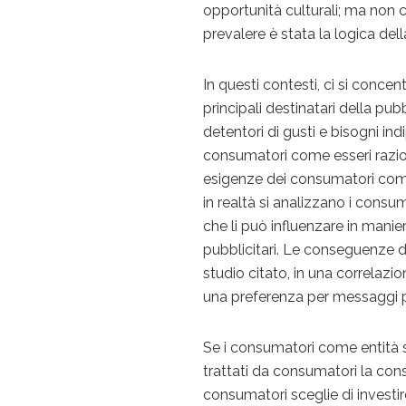
opportunità culturali; ma non 
prevalere è stata la logica dell
In questi contesti, ci si conce
principali destinatari della pu
detentori di gusti e bisogni in
consumatori come esseri raziona
esigenze dei consumatori come 
in realtà si analizzano i consum
che li può influenzare in manie
pubblicitari. Le conseguenze 
studio citato, in una correlazi
una preferenza per messaggi po
Se i consumatori come entità s
trattati da consumatori la con
consumatori sceglie di investir