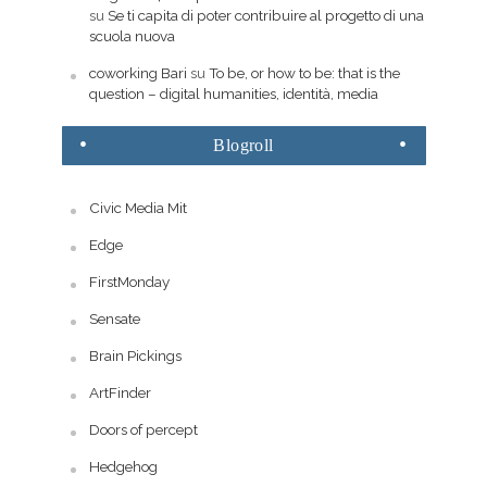
su
Se ti capita di poter contribuire al progetto di una
scuola nuova
coworking Bari
su
To be, or how to be: that is the
question – digital humanities, identità, media
Blogroll
Civic Media Mit
Edge
FirstMonday
Sensate
Brain Pickings
ArtFinder
Doors of percept
Hedgehog