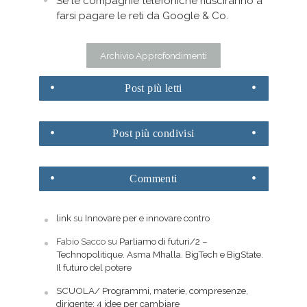
Se le compagnie telefoniche riusciranno a
farsi pagare le reti da Google & Co.
Archivio Approfondimenti
Post
più letti
Post
più condivisi
Commenti
link
su
Innovare per e innovare contro
Fabio Sacco
su
Parliamo di futuri/2 –
Technopolitique. Asma Mhalla. BigTech e BigState.
Il futuro del potere
SCUOLA/ Programmi, materie, compresenze,
dirigente: 4 idee per cambiare