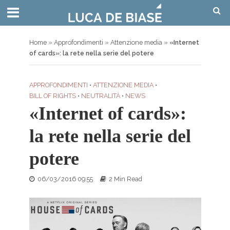
Home
»
Approfondimenti
»
Attenzione media
»
«Internet
of cards»: la rete nella serie del potere
APPROFONDIMENTI
•
ATTENZIONE MEDIA
•
BILL OF RIGHTS
•
NEUTRALITÀ
•
NEWS
«Internet of cards»:
la rete nella serie del
potere
06/03/2016 09:55
2 Min Read