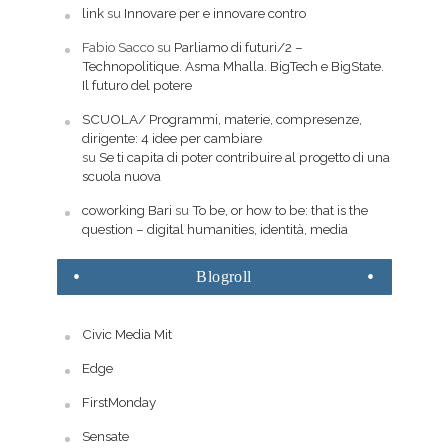
link
su
Innovare per e innovare contro
Fabio Sacco
su
Parliamo di futuri/2 –
Technopolitique. Asma Mhalla. BigTech e BigState.
Il futuro del potere
SCUOLA/ Programmi, materie, compresenze,
dirigente: 4 idee per cambiare
su
Se ti capita di poter contribuire al progetto di una
scuola nuova
coworking Bari
su
To be, or how to be: that is the
question – digital humanities, identità, media
Blogroll
Civic Media Mit
Edge
FirstMonday
Sensate