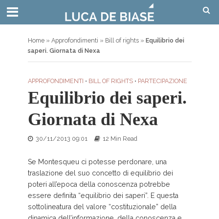
Home
»
Approfondimenti
»
Bill of rights
»
Equilibrio dei
saperi. Giornata di Nexa
APPROFONDIMENTI
•
BILL OF RIGHTS
•
PARTECIPAZIONE
Equilibrio dei saperi.
Giornata di Nexa
30/11/2013 09:01
12 Min Read
Se Montesqueu ci potesse perdonare, una
traslazione del suo concetto di equilibrio dei
poteri all’epoca della conoscenza potrebbe
essere definita “equilibrio dei saperi”. E questa
sottolineatura del valore “costituzionale” della
dinamica dell’informazione, della conoscenza e