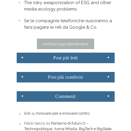
The risky weaponization of ESG and other
media ecology problems
Se le compagnie telefoniche riusciranno a
farsi pagare le reti da Google & Co.
Archivio Approfondimenti
Post
più letti
Post
più condivisi
Commenti
link
su
Innovare per e innovare contro
Fabio Sacco
su
Parliamo di futuri/2 –
Technopolitique. Asma Mhalla. BigTech e BigState.