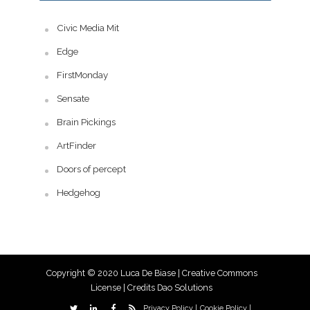
Civic Media Mit
Edge
FirstMonday
Sensate
Brain Pickings
ArtFinder
Doors of percept
Hedgehog
Copyright © 2020 Luca De Biase |
Creative Commons
License
| Credits
Dao Solutions
Privacy Policy |
Cookie Policy |