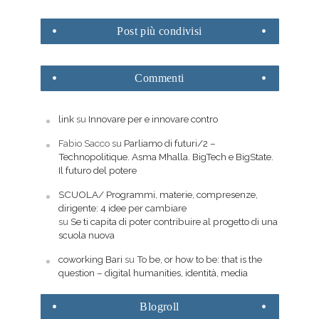
Post
più condivisi
Commenti
link
su
Innovare per e innovare contro
Fabio Sacco
su
Parliamo di futuri/2 –
Technopolitique. Asma Mhalla. BigTech e BigState.
Il futuro del potere
SCUOLA/ Programmi, materie, compresenze,
dirigente: 4 idee per cambiare
su
Se ti capita di poter contribuire al progetto di una
scuola nuova
coworking Bari
su
To be, or how to be: that is the
question – digital humanities, identità, media
Blogroll