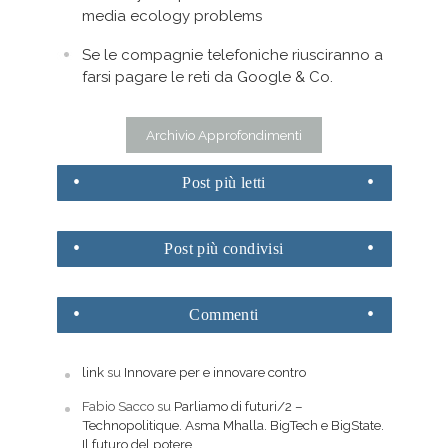
media ecology problems
Se le compagnie telefoniche riusciranno a
farsi pagare le reti da Google & Co.
Archivio Approfondimenti
Post
più letti
Post
più condivisi
Commenti
link
su
Innovare per e innovare contro
Fabio Sacco
su
Parliamo di futuri/2 –
Technopolitique. Asma Mhalla. BigTech e BigState.
Il futuro del potere