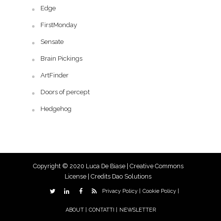
Edge
FirstMonday
Sensate
Brain Pickings
ArtFinder
Doors of percept
Hedgehog
Copyright © 2020 Luca De Biase |
Creative Commons
License
| Credits
Dao Solutions
Privacy Policy |
Cookie Policy |
ABOUT |
CONTATTI |
NEWSLETTER