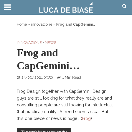
Home
»
innovazione
»
Frog and CapGemini…
INNOVAZIONE
•
NEWS
Frog and
CapGemini…
24/06/2021 09:50
1 Min Read
Frog Design together with CapGemini! Design
guys are still looking for what they really are and
consulting people are still looking for intellectual
(but practical) quality… A trend seems clear. But
this one piece of news is huge… (
Frog
)