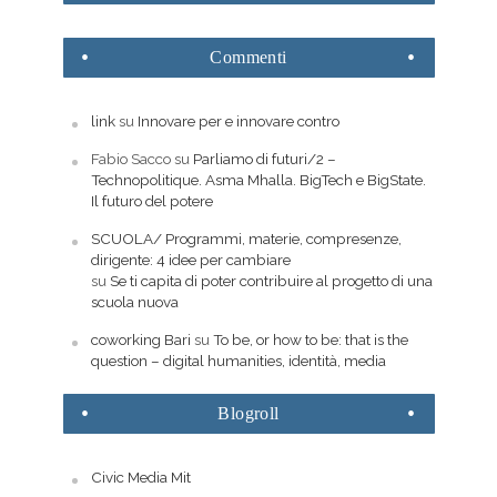
Commenti
link
su
Innovare per e innovare contro
Fabio Sacco
su
Parliamo di futuri/2 –
Technopolitique. Asma Mhalla. BigTech e BigState.
Il futuro del potere
SCUOLA/ Programmi, materie, compresenze,
dirigente: 4 idee per cambiare
su
Se ti capita di poter contribuire al progetto di una
scuola nuova
coworking Bari
su
To be, or how to be: that is the
question – digital humanities, identità, media
Blogroll
Civic Media Mit