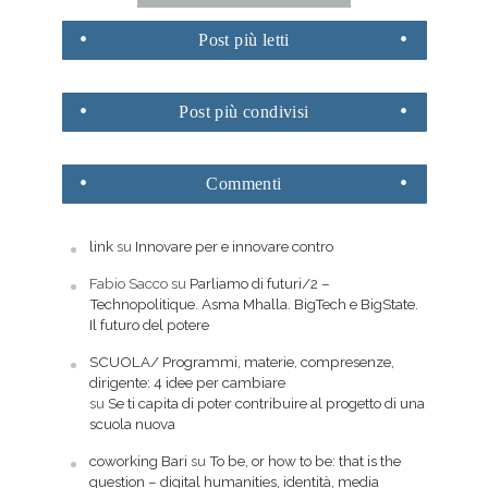
Post
più letti
Post
più condivisi
Commenti
link
su
Innovare per e innovare contro
Fabio Sacco
su
Parliamo di futuri/2 –
Technopolitique. Asma Mhalla. BigTech e BigState.
Il futuro del potere
SCUOLA/ Programmi, materie, compresenze,
dirigente: 4 idee per cambiare
su
Se ti capita di poter contribuire al progetto di una
scuola nuova
coworking Bari
su
To be, or how to be: that is the
question – digital humanities, identità, media