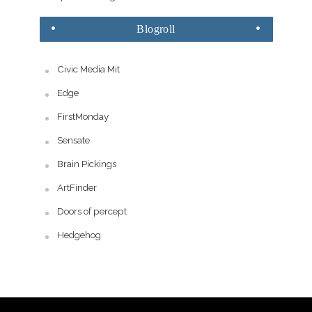
Blogroll
Civic Media Mit
Edge
FirstMonday
Sensate
Brain Pickings
ArtFinder
Doors of percept
Hedgehog