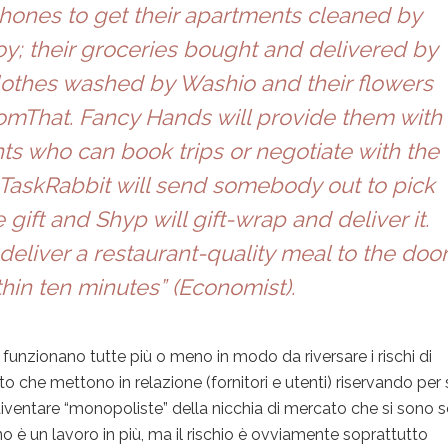
phones to get their apartments cleaned by
; their groceries bought and delivered by
 clothes washed by Washio and their flowers
omThat. Fancy Hands will provide them with
nts who can book trips or negotiate with the
TaskRabbit will send somebody out to pick
 gift and Shyp will gift-wrap and deliver it.
deliver a restaurant-quality meal to the doo
thin ten minutes” (
Economist
).
 funzionano tutte più o meno in modo da riversare i rischi di
to che mettono in relazione (fornitori e utenti) riservando per
a diventare “monopoliste” della nicchia di mercato che si sono s
o è un lavoro in più, ma il rischio è ovviamente soprattutto