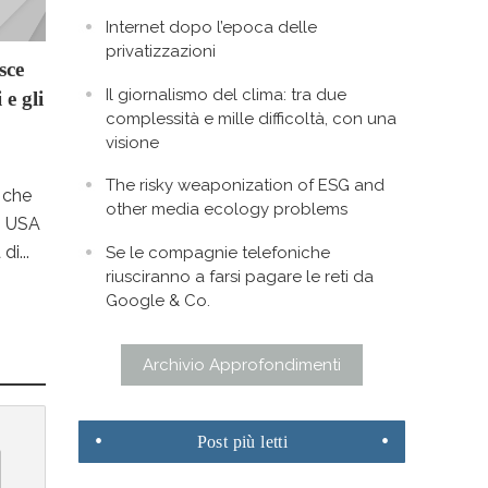
Internet dopo l’epoca delle
privatizzazioni
sce
Il giornalismo del clima: tra due
 e gli
complessità e mille difficoltà, con una
visione
The risky weaponization of ESG and
 che
other media ecology problems
li USA
i...
Se le compagnie telefoniche
riusciranno a farsi pagare le reti da
Google & Co.
Archivio Approfondimenti
Post
più letti