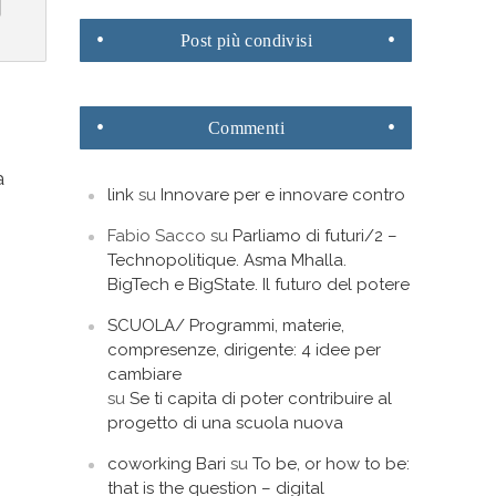
Post
più condivisi
Commenti
a
link
su
Innovare per e innovare contro
Fabio Sacco
su
Parliamo di futuri/2 –
Technopolitique. Asma Mhalla.
BigTech e BigState. Il futuro del potere
SCUOLA/ Programmi, materie,
compresenze, dirigente: 4 idee per
cambiare
su
Se ti capita di poter contribuire al
progetto di una scuola nuova
coworking Bari
su
To be, or how to be:
that is the question – digital