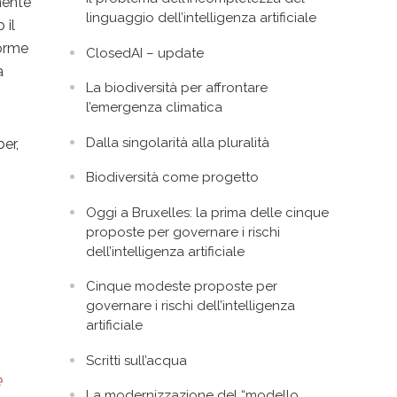
mente
linguaggio dell’intelligenza artificiale
 il
forme
ClosedAI – update
a
La biodiversità per affrontare
l’emergenza climatica
Dalla singolarità alla pluralità
er,
Biodiversità come progetto
Oggi a Bruxelles: la prima delle cinque
proposte per governare i rischi
dell’intelligenza artificiale
Cinque modeste proposte per
governare i rischi dell’intelligenza
artificiale
Scritti sull’acqua
e
La modernizzazione del “modello