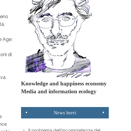
meno
tà,
e Age:
oni di
ova
Knowledge and happiness economy
Media and information ecology
News
brevi
e
ance
Il problema dell’incompletezza del