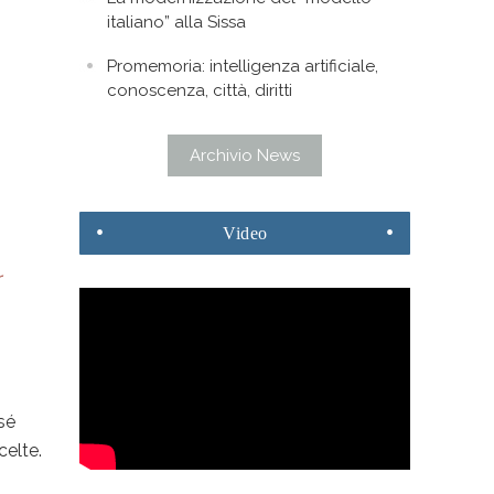
italiano” alla Sissa
Promemoria: intelligenza artificiale,
conoscenza, città, diritti
Archivio News
Video
r
 sé
celte.