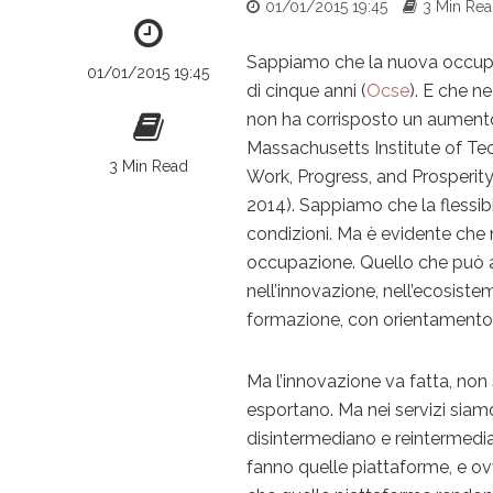
01/01/2015 19:45
3 Min Re
Sappiamo che la nuova occup
01/01/2015 19:45
di cinque anni (
Ocse
). E che n
non ha corrisposto un aumento
Massachusetts Institute of T
3 Min Read
Work, Progress, and Prosperity
2014). Sappiamo che la flessibil
condizioni. Ma è evidente che 
occupazione. Quello che può ai
nell’innovazione, nell’ecosiste
formazione, con orientamento a
Ma l’innovazione va fatta, non 
esportano. Ma nei servizi sia
disintermediano e reintermedia
fanno quelle piattaforme, e ov