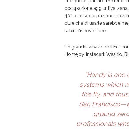
che quelle piattaforme rendon
occupazione aggiuntiva, sana, 
40% di disoccupazione giovanil
oltre che di usarle sarebbe me
subire l’innovazione.
Un grande servizio dell’Econom
Homejoy, Instacart, Washio, 
“Handy is one 
systems which m
the fly, and thu
San Francisco—w
ground zer
professionals wh