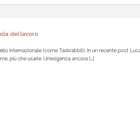
ola del lavoro
ivello internazionale (come Taskrabbit). In un recente post Luc
rme, più che usarle. Un’esigenza ancora […]