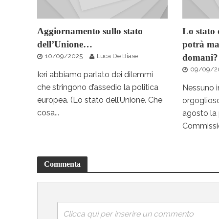
Aggiornamento sullo stato
Lo stato 
dell’Unione…
potrà mai
10/09/2025
Luca De Biase
domani?
09/09/2
Ieri abbiamo parlato dei dilemmi
che stringono d’assedio la politica
Nessuno i
europea. (Lo stato dell’Unione. Che
orgoglioso
cosa...
agosto la 
Commissio
Commenta
Clicca qui per inserire un commento