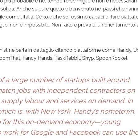
o più probabile e nel tempo forse migliore non è necessaria
solida. Anche se pure quello è benvenuto nei paesi che hanno
e come l’Italia. Certo è che se fossimo capaci di fare piatta
glio: non è impossibile. Non farlo è prova di un orientamento 
ist ne parla in dettaglio citando piattaforme come Handy, Ub
BloomThat, Fancy Hands, TaskRabbit, Shyp, SpoonRocket:
of a large number of startups built around
atch jobs with independent contractors on
s supply labour and services on demand. In
hich is, with New York, Handy’s hometown,
o for this on-demand economy—young
o work for Google and Facebook can use th