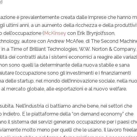
ad
azione è prevalentemente creata dalle imprese che hanno 
egli ultimi anni, a un aumento della ricchezza e della produttivi
 dell’occupazione (
McKinsey
con Erik Brynjolfsson,
echnology, autore con Andrew McAfee, di The Second Machin
 in a Time of Brilliant Technologies, W.W. Norton & Company,
ità dei contratti aiuta i sistemi economici a reagire alle variazi
non sono quelli la determinante della nuova stabile e sana
utare l’occupazione sono gli investimenti e i finanziamenti
ma delle startup, nel mondo dell’innovazione sociale, nella nu
l mercato globale, alle esportazioni e al nuovo welfare.
subita. Nell’industria ci battiamo anche bene, nei settori che
mo indietro. E le piattaforme della “on demand economy” che
no il sistema dei servizi generano occupazione per i paesi ch
viamente molto meno per quelli che le usano. Il lavoro freel