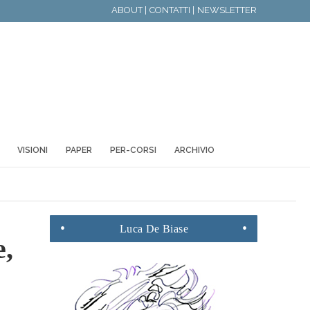
ABOUT |
CONTATTI |
NEWSLETTER
VISIONI
PAPER
PER-CORSI
ARCHIVIO
Luca
De Biase
e,