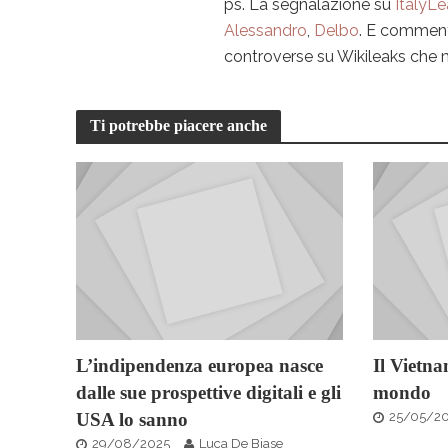
ps. La segnalazione su
ItalyL
Alessandro
,
Delbo
. E commen
controverse su Wikileaks che m
Ti potrebbe piacere anche
L’indipendenza europea nasce
Il Vietna
dalle sue prospettive digitali e gli
mondo
USA lo sanno
25/05/2
29/08/2025
Luca De Biase