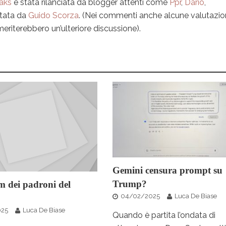
eaks
è stata rilanciata da blogger attenti come
Ppr
,
Dario
,
tata da
Guido
Scorza
. (Nei commenti anche alcune valutazio
eriterebbero un’ulteriore discussione).
Gemini censura prompt su
Trump?
m dei padroni del
04/02/2025
Luca De Biase
025
Luca De Biase
Quando è partita l’ondata di