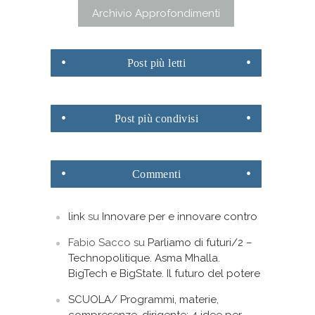
Archivio Approfondimenti
Post
più letti
Post
più condivisi
Commenti
link
su
Innovare per e innovare contro
Fabio Sacco
su
Parliamo di futuri/2 –
Technopolitique. Asma Mhalla.
BigTech e BigState. Il futuro del potere
SCUOLA/ Programmi, materie,