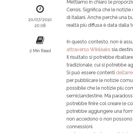
Mettiamo in chiaro le proporzion
Censis. Significa che le notizi
di italiani. Anche perché una b
20/07/2010
realtà più diffusa è data dalla tel
20:08
In questo contesto, non è assu
attraverso
Wikileaks
sia desti
2 Min Read
Il risultato si potrebbe ribalta
tradizionale, cui si potrebbe ag
Si può essere contenti
dell’ar
per pubblicare le notizie comu
possibile che le notizie più co
semiclandestine. Ma paradossa
potrebbe finire col creare le con
potrebbe aggiungere una forma
non accedono o non possono acc
connessioni.