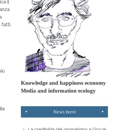
ce il
ranza
a
 fatti.
più
Knowledge and happiness economy
Media and information ecology
dia
News
brevi
La credibilità del giornalismo a Glocal