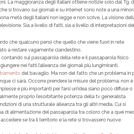
i. La maggioranza degli italiani ottiene notizie solo dal Tg, di
e che si trovano sui giornali e su internet sono note a una mino
uona metà degli italiani non legge e non scrive. La visione dell
evisione. Sia a livello di fatti, sia a livello di interpretazioni dei
rdo che qualcuno pensi che quello che viene fuori in rete
nato a restare vagamente clandestino.
re contando sul passaparola della rete e il passaparola fisico
giungere nei fatti l’alleanza dei giornali più lungimiranti.
retramento
del bavaglio. Ma non del fatto che un problema in 
nque ci sarà. Occorre prendere le misure del problema: non è
mplesse e più importanti per farsi un’idea siano poco diffuse o
lmente proprio l’esorbitante potenza della tv generalista
dizioni di una strutturale alleanza tra gli altri media. Cui si
 di alimentazione del passaparola tra coloro che a quei me
edere se tra il territorio e la rete si trovassero nuove