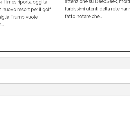
attenzione su DeepSeek, molti
k Times riporta oggi la
furbissimi utenti della rete han
n nuovo resort per il golf
fatto notare che...
miglia Trump vuole
...