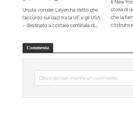
Il New Yor
storia di u
Ursula von der Leyen ha detto che
che la fa
l’accordo sui dazi tra la UE e gli USA
costruire in
– destinato a costare centinaia di...
Commenta
Clicca qui per inserire un commento