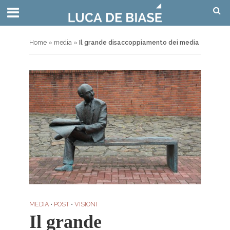
Home
»
media
»
Il grande disaccoppiamento dei media
MEDIA
•
POST
•
VISIONI
Il grande