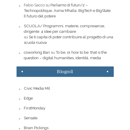
Fabio Sacco
su
Parliamo di futuri/2 –
Technopolitique. Asma Mhalla. BigTech e BigState.
Il futuro del potere
SCUOLA/ Programmi, materie, compresenze,
dirigente: 4 idee per cambiare
su
Se ti capita di poter contribuire al progetto di una
scuola nuova
coworking Bari
su
To be, or how to be: that is the
question – digital humanities, identità, media
Blogroll
Civic Media Mit
Edge
FirstMonday
Sensate
Brain Pickings