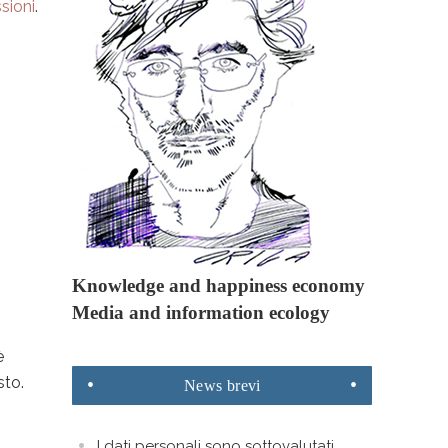
sioni
.
Knowledge and happiness economy
Media and information ecology
è
sto.
News
brevi
I dati personali sono sottovalutati,