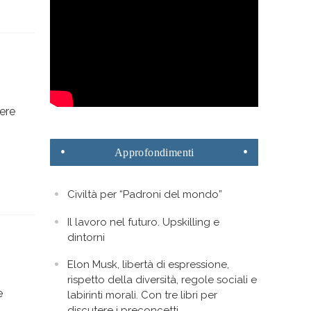
ere
Approfondimenti
Civiltà per “Padroni del mondo”
Il lavoro nel futuro. Upskilling e
dintorni
Elon Musk, libertà di espressione,
rispetto della diversità, regole sociali e
e
labirinti morali. Con tre libri per
discutere i preconcetti