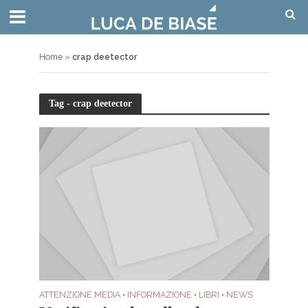
Home
»
crap deetector
Tag - crap deetector
ATTENZIONE MEDIA
INFORMAZIONE
LIBRI
NEWS
•
•
•