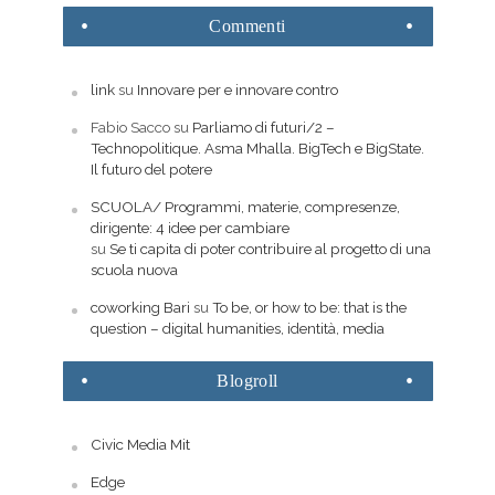
Commenti
link
su
Innovare per e innovare contro
Fabio Sacco
su
Parliamo di futuri/2 –
Technopolitique. Asma Mhalla. BigTech e BigState.
Il futuro del potere
SCUOLA/ Programmi, materie, compresenze,
dirigente: 4 idee per cambiare
su
Se ti capita di poter contribuire al progetto di una
scuola nuova
coworking Bari
su
To be, or how to be: that is the
question – digital humanities, identità, media
Blogroll
Civic Media Mit
Edge