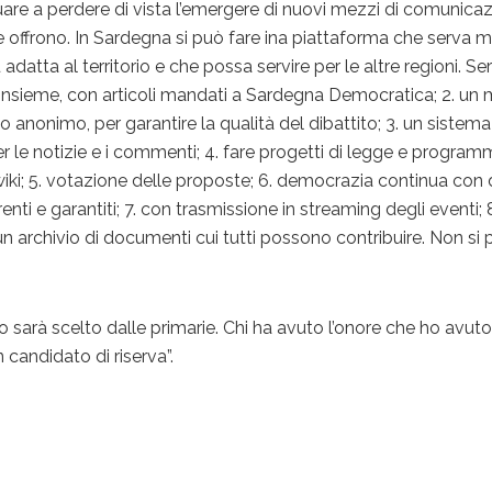
uare a perdere di vista l’emergere di nuovi mezzi di comunica
he offrono. In Sardegna si può fare ina piattaforma che serva 
 adatta al territorio e che possa servire per le altre regioni. Ser
insieme, con articoli mandati a Sardegna Democratica; 2. un
anonimo, per garantire la qualità del dibattito; 3. un sistema
r le notizie e i commenti; 4. fare progetti di legge e program
wiki; 5. votazione delle proposte; 6. democrazia continua con 
renti e garantiti; 7. con trasmissione in streaming degli eventi; 
un archivio di documenti cui tutti possono contribuire. Non si
.
 sarà scelto dalle primarie. Chi ha avuto l’onore che ho avuto
 candidato di riserva”.