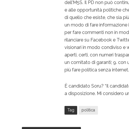
dell’M5S. Il PD non può contin
e alle opportunità politiche c
di quello che esiste, che sia più
un modo di fare informazione 
per fare commenti non in modo 
rilanciare su Facebook e Twitte
visionari in modo condiviso e 
aperti, certi, con numeri traspa
un comitato di garanti; 9. con 
più fare politica senza internet
È candidato Soru? “Il candidato
a disposizione. Mi considero un
Tag
politica