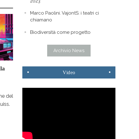
2023
Marco Paolini. VajontS: i teatri ci
chiamano
Biodiversità come progetto
Archivio News
lla
Video
ne del
uiss.