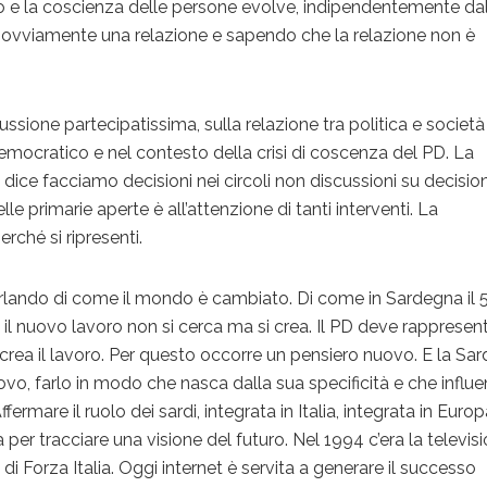
torio e la coscienza delle persone evolve, indipendentemente da
c’è ovviamente una relazione e sapendo che la relazione non è
ussione partecipatissima, sulla relazione tra politica e società
democratico e nel contesto della crisi di coscenza del PD. La
dice facciamo decisioni nei circoli non discussioni su decision
e primarie aperte è all’attenzione di tanti interventi. La
rché si ripresenti.
arlando di come il mondo è cambiato. Di come in Sardegna il
 il nuovo lavoro non si cerca ma si crea. Il PD deve rappresen
chi crea il lavoro. Per questo occorre un pensiero nuovo. E la S
o, farlo in modo che nasca dalla sua specificità e che influen
fermare il ruolo dei sardi, integrata in Italia, integrata in Euro
a per tracciare una visione del futuro. Nel 1994 c’era la televis
 di Forza Italia. Oggi internet è servita a generare il successo