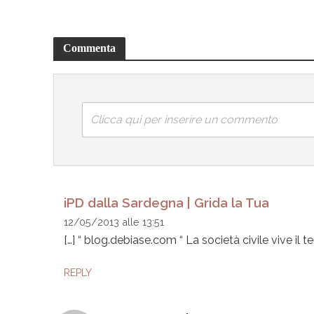
Commenta
Clicca qui per inserire un commento
iPD dalla Sardegna | Grida la Tua
12/05/2013 alle 13:51
[…] “ blog.debiase.com “ La società civile vive il te
REPLY