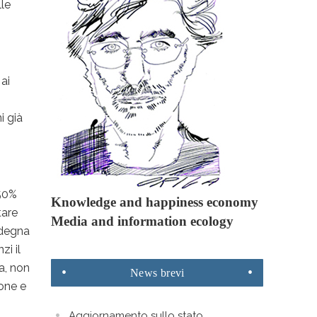
lle
 ai
i già
 50%
Knowledge and happiness economy
tare
Media and information ecology
ardegna
zi il
pa, non
News
brevi
ione e
Aggiornamento sullo stato