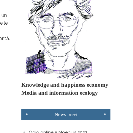
a un
e le
rità.
Knowledge and happiness economy
Media and information ecology
News
brevi
Odio online a Moebius 2022