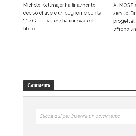
Michele Kettmajer ha finalmente
Al MOST s
deciso di avere un cognome con la
servito. Dr
“j” e Guido Vetere ha rinnovato il
progettati 
titolo...
offrono uno
Commenta
Clicca qui per inserire un commento