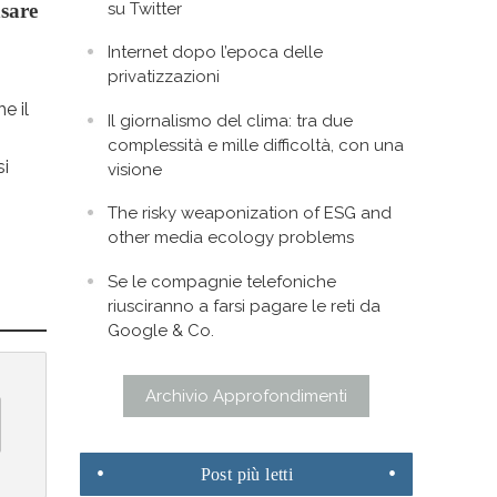
su Twitter
nsare
Internet dopo l’epoca delle
privatizzazioni
e il
Il giornalismo del clima: tra due
,
complessità e mille difficoltà, con una
si
visione
The risky weaponization of ESG and
other media ecology problems
Se le compagnie telefoniche
riusciranno a farsi pagare le reti da
Google & Co.
Archivio Approfondimenti
Post
più letti