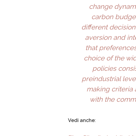
change dynami
carbon budget
different decision
aversion and in
that preferences
choice of the wi
policies consi
preindustrial lev
making criteria
with the commo
Vedi anche
: