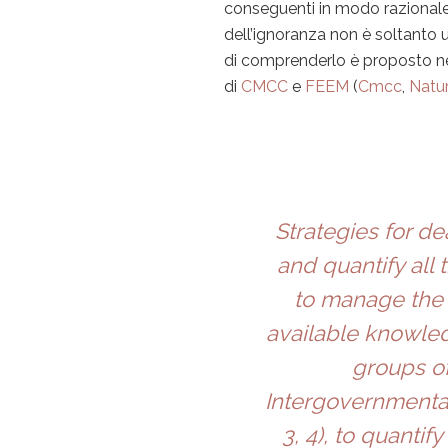
conseguenti in modo razionale ed
dell’ignoranza non è soltanto 
di comprenderlo è proposto nel
di
CMCC
e
FEEM
(
Cmcc
,
Natu
Strategies for d
and quantify all
to manage the 
available knowled
groups of
Intergovernmenta
3
,
4
), to quantif