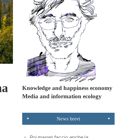
ma
Knowledge and happiness economy
Media and information ecology
News
brevi
Poi magari faccio anche la