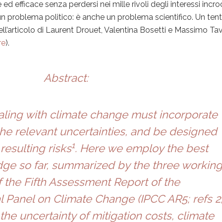
 efficace senza perdersi nei mille rivoli degli interessi incroc
un problema politico: è anche un problema scientifico. Un ten
l’articolo di Laurent Drouet, Valentina Bosetti e Massimo Ta
re
).
Abstract:
ealing with climate change must incorporate
 the relevant uncertainties, and be designed
1
resulting risks
. Here we employ the best
ge so far, summarized by the three workin
 the Fifth Assessment Report of the
l Panel on Climate Change (IPCC AR5; refs
2
y the uncertainty of mitigation costs, climate