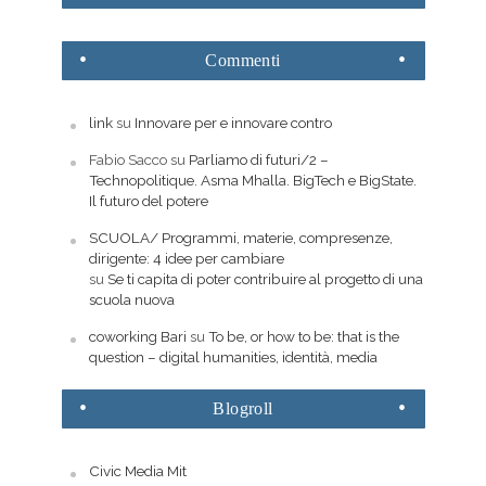
Commenti
link
su
Innovare per e innovare contro
Fabio Sacco
su
Parliamo di futuri/2 –
Technopolitique. Asma Mhalla. BigTech e BigState.
Il futuro del potere
SCUOLA/ Programmi, materie, compresenze,
dirigente: 4 idee per cambiare
su
Se ti capita di poter contribuire al progetto di una
scuola nuova
coworking Bari
su
To be, or how to be: that is the
question – digital humanities, identità, media
Blogroll
Civic Media Mit