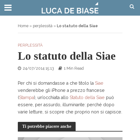
Home
»
perplessità
»
Lo statuto della Siae
PERPLESSITÀ
Lo statuto della Siae
24/07/2014 15:13
1 Min Read
Per chi si domandasse a che titolo la
Siae
venderebbe gli iPhone a prezzo francese
(
Stampa
), un’occhiata allo
Statuto della Siae
può
essere, per assurdo, illuminante: perché dopo
varie letture, si scopre che proprio non si capisce.
Ti potrebbe piacere anche