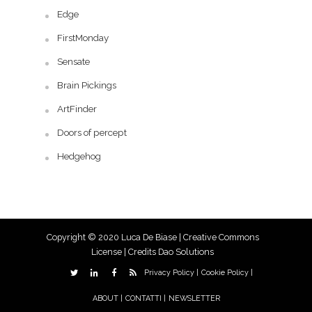
Edge
FirstMonday
Sensate
Brain Pickings
ArtFinder
Doors of percept
Hedgehog
Copyright © 2020 Luca De Biase |
Creative Commons
License
| Credits
Dao Solutions
Privacy Policy |
Cookie Policy |
ABOUT |
CONTATTI |
NEWSLETTER