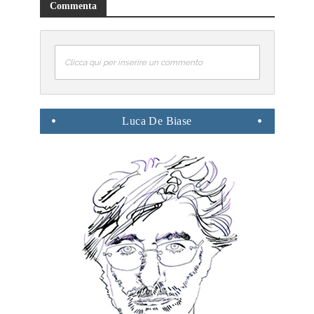
Commenta
Clicca qui per inserire un commento
Luca
De Biase