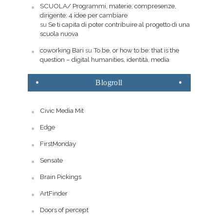
SCUOLA/ Programmi, materie, compresenze,
dirigente: 4 idee per cambiare
su
Se ti capita di poter contribuire al progetto di una
scuola nuova
coworking Bari
su
To be, or how to be: that is the
question – digital humanities, identità, media
Blogroll
Civic Media Mit
Edge
FirstMonday
Sensate
Brain Pickings
ArtFinder
Doors of percept