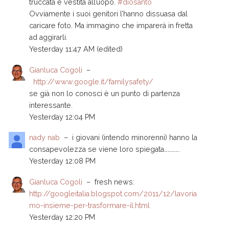
truccata e vestita all’uopo.
#diosanto
Ovviamente i suoi genitori l’hanno dissuasa dal
caricare foto. Ma immagino che imparerà in fretta
ad aggirarli.
Yesterday 11:47 AM (edited)
Gianluca Cogoli
–
http://www.google.it/familysafety/
se già non lo conosci è un punto di partenza
interessante.
Yesterday 12:04 PM
nady nab
–
i giovani (intendo minorenni) hanno la
consapevolezza se viene loro spiegata………….
Yesterday 12:08 PM
Gianluca Cogoli
–
fresh news:
http://googleitalia.blogspot.com/2011/12/lavoria
mo-insieme-per-trasformare-il.html
Yesterday 12:20 PM