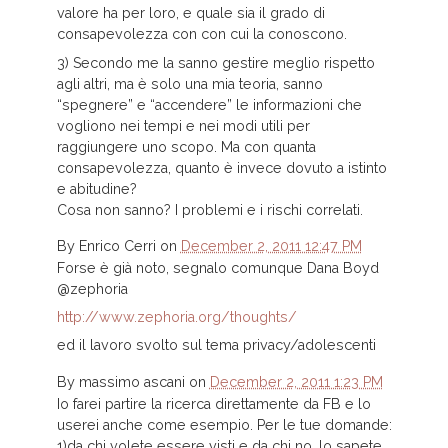
valore ha per loro, e quale sia il grado di
consapevolezza con con cui la conoscono.
3) Secondo me la sanno gestire meglio rispetto
agli altri, ma è solo una mia teoria, sanno
“spegnere” e “accendere” le informazioni che
vogliono nei tempi e nei modi utili per
raggiungere uno scopo. Ma con quanta
consapevolezza, quanto è invece dovuto a istinto
e abitudine?
Cosa non sanno? I problemi e i rischi correlati.
By
Enrico Cerri
on
December 2, 2011 12:47 PM
Forse è già noto, segnalo comunque Dana Boyd
@zephoria
http://www.zephoria.org/thoughts/
ed il lavoro svolto sul tema privacy/adolescenti
By
massimo ascani
on
December 2, 2011 1:23 PM
Io farei partire la ricerca direttamente da FB e lo
userei anche come esempio. Per le tue domande:
1)da chi volete essere visti e da chi no, lo sapete