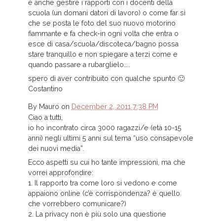
è anche gestire i rapporti con i docenti della
scuola (un domani datori di lavoro) o come far sì
che se posta le foto del suo nuovo motorino
fiammante e fa check-in ogni volta che entra o
esce di casa/scuola/discoteca/bagno possa
stare tranquillo e non spiegare a terzi come e
quando passare a rubarglielo…..
spero di aver contribuito con qualche spunto 🙂
Costantino
By
Mauro
on
December 2, 2011 7:38 PM
Ciao a tutti,
io ho incontrato circa 3000 ragazzi/e (età 10-15
anni) negli ultimi 5 anni sul tema “uso consapevole
dei nuovi media”.
Ecco aspetti su cui ho tante impressioni, ma che
vorrei approfondire:
1. Il rapporto tra come loro si vedono e come
appaiono online (c’è corrispondenza? è quello
che vorrebbero comunicare?)
2. La privacy non è più solo una questione