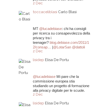
2 Dec
toccaceliblasi
Carlo Blasi
MT
@
lucadebiase
: chi ha consigli
per ricerca su consapevolezza della
privacy tra i
teenager?
blog.debiase.com/2011/1
2/consap…
|
@
LotarSan
@
dattoli
2 Dec
lisidep
Elisa De Portu
@
lucadebiase
Mi pare che la
commissione europea stia
studiando un progetto di formazione
alla privacy digitale per le scuole.
2 Dec
lisidep
Elisa De Portu