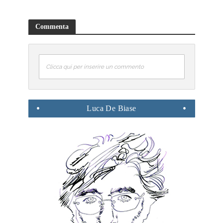
Commenta
Clicca qui per inserire un commento
Luca
De Biase