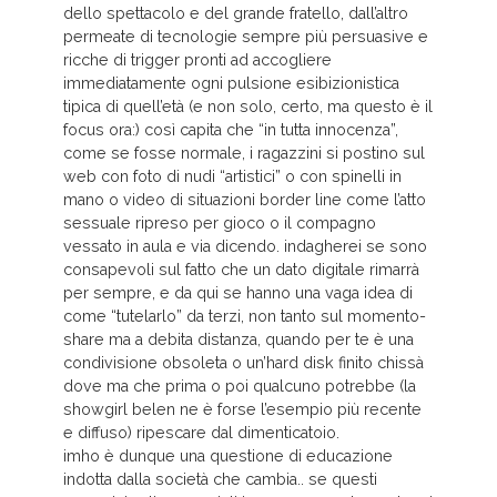
dello spettacolo e del grande fratello, dall’altro
permeate di tecnologie sempre più persuasive e
ricche di trigger pronti ad accogliere
immediatamente ogni pulsione esibizionistica
tipica di quell’età (e non solo, certo, ma questo è il
focus ora:) così capita che “in tutta innocenza”,
come se fosse normale, i ragazzini si postino sul
web con foto di nudi “artistici” o con spinelli in
mano o video di situazioni border line come l’atto
sessuale ripreso per gioco o il compagno
vessato in aula e via dicendo. indagherei se sono
consapevoli sul fatto che un dato digitale rimarrà
per sempre, e da qui se hanno una vaga idea di
come “tutelarlo” da terzi, non tanto sul momento-
share ma a debita distanza, quando per te è una
condivisione obsoleta o un’hard disk finito chissà
dove ma che prima o poi qualcuno potrebbe (la
showgirl belen ne è forse l’esempio più recente
e diffuso) ripescare dal dimenticatoio.
imho è dunque una questione di educazione
indotta dalla società che cambia.. se questi