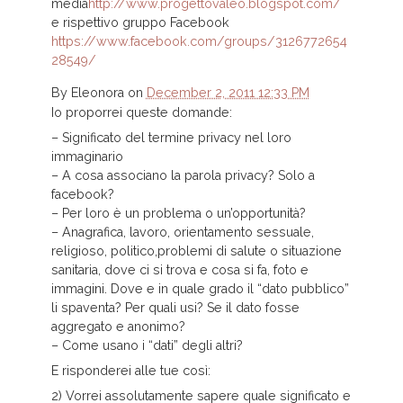
media
http://www.progettovaleo.blogspot.com/
e rispettivo gruppo Facebook
https://www.facebook.com/groups/3126772654
28549/
By
Eleonora
on
December 2, 2011 12:33 PM
Io proporrei queste domande:
– Significato del termine privacy nel loro
immaginario
– A cosa associano la parola privacy? Solo a
facebook?
– Per loro è un problema o un’opportunità?
– Anagrafica, lavoro, orientamento sessuale,
religioso, politico,problemi di salute o situazione
sanitaria, dove ci si trova e cosa si fa, foto e
immagini. Dove e in quale grado il “dato pubblico”
li spaventa? Per quali usi? Se il dato fosse
aggregato e anonimo?
– Come usano i “dati” degli altri?
E risponderei alle tue così:
2) Vorrei assolutamente sapere quale significato e