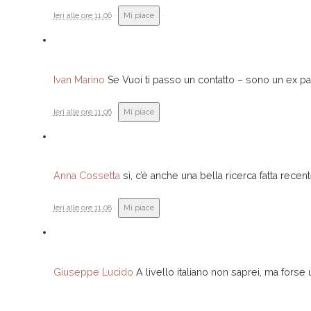
Ieri alle ore 11.06
·
Mi piace
·
Ivan Marino
Se Vuoi ti passo un contatto – sono un ex pa
Ieri alle ore 11.06
·
Mi piace
Anna Cossetta
sì, c’è anche una bella ricerca fatta rec
Ieri alle ore 11.08
·
Mi piace
Giuseppe Lucido
A livello italiano non saprei, ma forse