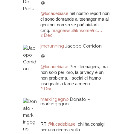
@
@
lucadebiase
nel nostro report non
ci sono domande ai teenager ma ai
genitori, non so se può aiutarti
cmq.
magnews.it/it/risorse/ric…
2 Dec
jmcrunning
Jacopo Corridoni
@
@
lucadebiase
Per i teenagers, ma
non solo per loro, la privacy è un
non problema. I social ci hanno
insegnato a farne a meno.
2 Dec
markingegno
Donato –
markingegno
RT
@
lucadebiase
: chi ha consigli
per una ricerca sulla