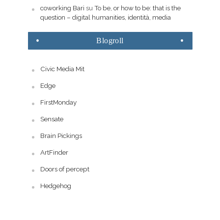
coworking Bari
su
To be, or how to be: that is the
question – digital humanities, identità, media
Blogroll
Civic Media Mit
Edge
FirstMonday
Sensate
Brain Pickings
ArtFinder
Doors of percept
Hedgehog