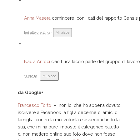
Anna Masera
comincerei con i dati del rapporto Censis p
Ieri alle ore 11.54
·
Mi piace
Nadia Antoci
ciao Luca faccio parte del gruppo di lavoro 
11 ore fa
·
Mi piace
da Google+
Francesco Torto
–
non io, che ho appena dovuto
iscrivere a Facebook la figlia decenne di amici di
famiglia, contro la mia volontà e assecondando la
sua, che mi ha pure imposto il categorico paletto
di non mettere online sue foto dove non fosse