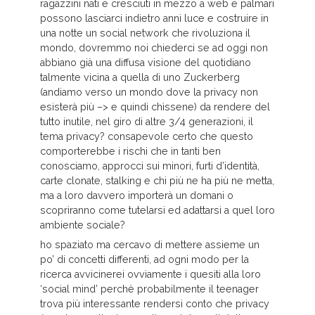
ragazzini nati e cresciuti in mezzo a web e palmari
possono lasciarci indietro anni luce e costruire in
una notte un social network che rivoluziona il
mondo, dovremmo noi chiederci se ad oggi non
abbiano già una diffusa visione del quotidiano
talmente vicina a quella di uno Zuckerberg
(andiamo verso un mondo dove la privacy non
esisterà più –> e quindi chìssene) da rendere del
tutto inutile, nel giro di altre 3/4 generazioni, il
tema privacy? consapevole certo che questo
comporterebbe i rischi che in tanti ben
conosciamo, approcci sui minori, furti d’identità,
carte clonate, stalking e chi più ne ha più ne metta,
ma a loro davvero importerà un domani o
scopriranno come tutelarsi ed adattarsi a quel loro
ambiente sociale?
ho spaziato ma cercavo di mettere assieme un
po’ di concetti differenti, ad ogni modo per la
ricerca avvicinerei ovviamente i quesiti alla loro
‘social mind’ perchè probabilmente il teenager
trova più interessante rendersi conto che privacy