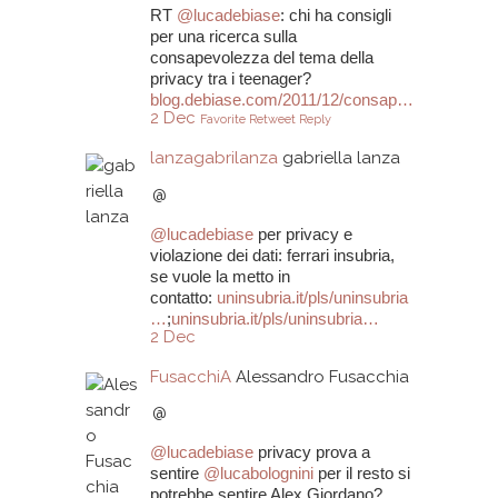
RT
@
lucadebiase
: chi ha consigli
per una ricerca sulla
consapevolezza del tema della
privacy tra i teenager?
blog.debiase.com/2011/12/consap…
2 Dec
Favorite
Retweet
Reply
lanzagabrilanza
gabriella lanza
@
@
lucadebiase
per privacy e
violazione dei dati: ferrari insubria,
se vuole la metto in
contatto:
uninsubria.it/pls/uninsubria
…
;
uninsubria.it/pls/uninsubria…
2 Dec
FusacchiA
Alessandro Fusacchia
@
@
lucadebiase
privacy prova a
sentire
@
lucabolognini
per il resto si
potrebbe sentire Alex Giordano?