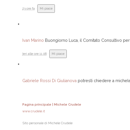
23 ore fa
·
Mi piace
Ivan Marino
Buongiorno Luca, il Comitato Consultivo per 
Ieri alle ore 11.06
·
Mi piace
Gabriele Rossi Di Giulianova
potresti chiedere a michel
Pagina principale | Michele Crudele
www.crudele.it
Sito personale di Michele Crudele