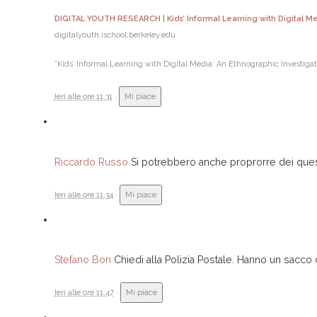
DIGITAL YOUTH RESEARCH | Kids’ Informal Learning with Digital M
digitalyouth.ischool.berkeley.
edu
‎”Kids’ Informal Learning with Digital Media: An Ethnographic Investigati
Ieri alle ore 11.31
·
Mi piace
·
Riccardo Russo
Si potrebbero anche proprorre dei questi
Ieri alle ore 11.34
·
Mi piace
Stefano Bon
Chiedi alla Polizia Postale. Hanno un sacco
Ieri alle ore 11.47
·
Mi piace