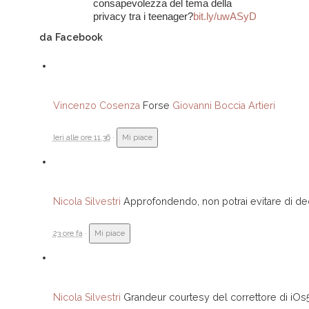
consapevolezza del tema della
privacy tra i teenager?
bit.ly/uwASyD
da Facebook
Vincenzo Cosenza
Forse
Giovanni Boccia Artieri
Ieri alle ore 11.36
·
Mi piace
Nicola Silvestri
Approfondendo, non potrai evitare di dedu
23 ore fa
·
Mi piace
Nicola Silvestri
Grandeur courtesy del correttore di iOs