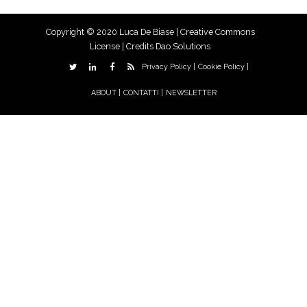
Copyright © 2020 Luca De Biase |
Creative Commons
License
| Credits
Dao Solutions
Privacy Policy |
Cookie Policy |
ABOUT |
CONTATTI |
NEWSLETTER