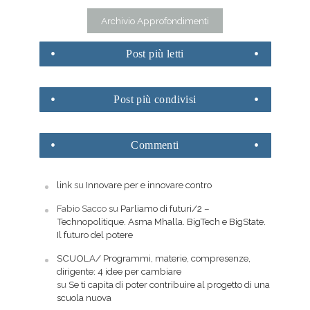
Archivio Approfondimenti
Post
più letti
Post
più condivisi
Commenti
link
su
Innovare per e innovare contro
Fabio Sacco
su
Parliamo di futuri/2 –
Technopolitique. Asma Mhalla. BigTech e BigState.
Il futuro del potere
SCUOLA/ Programmi, materie, compresenze,
dirigente: 4 idee per cambiare
su
Se ti capita di poter contribuire al progetto di una
scuola nuova