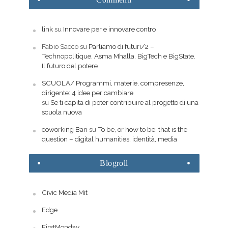
link
su
Innovare per e innovare contro
Fabio Sacco
su
Parliamo di futuri/2 –
Technopolitique. Asma Mhalla. BigTech e BigState.
Il futuro del potere
SCUOLA/ Programmi, materie, compresenze,
dirigente: 4 idee per cambiare
su
Se ti capita di poter contribuire al progetto di una
scuola nuova
coworking Bari
su
To be, or how to be: that is the
question – digital humanities, identità, media
Blogroll
Civic Media Mit
Edge
FirstMonday