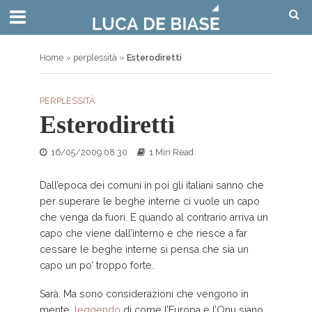
Home
»
perplessità
»
Esterodiretti
PERPLESSITÀ
Esterodiretti
16/05/2009 08:30
1 Min Read
Dall’epoca dei comuni in poi gli italiani sanno che
per superare le beghe interne ci vuole un capo
che venga da fuori. E quando al contrario arriva un
capo che viene dall’interno e che riesce a far
cessare le beghe interne si pensa che sia un
capo un po’ troppo forte.
Sarà. Ma sono considerazioni che vengono in
mente,
leggendo
di come l’Europa e l’Onu siano