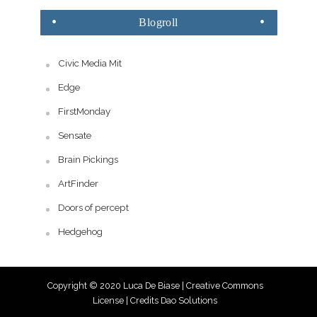
Blogroll
Civic Media Mit
Edge
FirstMonday
Sensate
Brain Pickings
ArtFinder
Doors of percept
Hedgehog
Copyright © 2020 Luca De Biase |
Creative Commons
License
| Credits
Dao Solutions