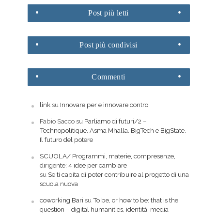
Post
più letti
Post
più condivisi
Commenti
link
su
Innovare per e innovare contro
Fabio Sacco
su
Parliamo di futuri/2 –
Technopolitique. Asma Mhalla. BigTech e BigState.
Il futuro del potere
SCUOLA/ Programmi, materie, compresenze,
dirigente: 4 idee per cambiare
su
Se ti capita di poter contribuire al progetto di una
scuola nuova
coworking Bari
su
To be, or how to be: that is the
question – digital humanities, identità, media