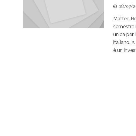
08/07/2
Matteo Ren
semestre in
unica per 
italiano. 2
è un inves