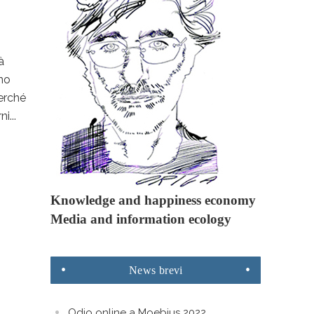
à
rno
Perché
i...
Knowledge and happiness economy
Media and information ecology
News
brevi
Odio online a Moebius 2022