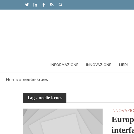
INFORMAZIONE
INNOVAZIONE
LIBRI
Home
»
neelie kroes
Tag - neelie kroes
INNOVAZI
Europa
interf