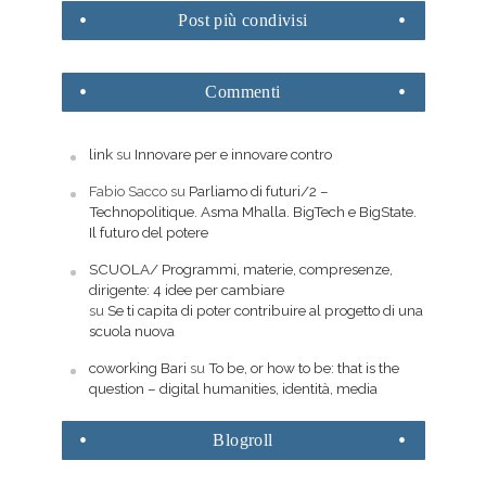
Post
più condivisi
Commenti
link
su
Innovare per e innovare contro
Fabio Sacco
su
Parliamo di futuri/2 –
Technopolitique. Asma Mhalla. BigTech e BigState.
Il futuro del potere
SCUOLA/ Programmi, materie, compresenze,
dirigente: 4 idee per cambiare
su
Se ti capita di poter contribuire al progetto di una
scuola nuova
coworking Bari
su
To be, or how to be: that is the
question – digital humanities, identità, media
Blogroll