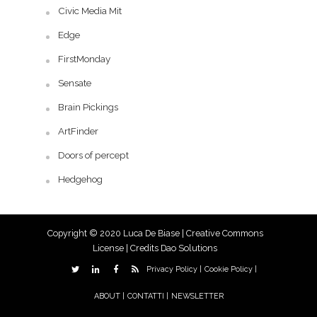
Civic Media Mit
Edge
FirstMonday
Sensate
Brain Pickings
ArtFinder
Doors of percept
Hedgehog
Copyright © 2020 Luca De Biase |
Creative Commons
License
| Credits
Dao Solutions
Privacy Policy |
Cookie Policy |
ABOUT |
CONTATTI |
NEWSLETTER