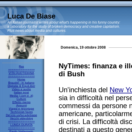
Luca De Biase
An Italian journalist writes about what's happening in his funny country:
a laboratory for the study of broken democracy and creative capitalism.
Plus news about media and cultures.
Domenica, 19 ottobre 2008
NyTimes: finanza e ill
Rss
===============
di Bush
VITA QUOTIDIANA
===============
Home
Braudel - in italiano
Digitalia & EquiLiber
Un'inchiesta del
New Yo
Video e audio
Italian post
Media (.com e .it)
sia in difficoltà nel pers
Culture
Effetto memo
commessi da persone ne
Appunti
Viaggi e reportage
americane, particolarme
Technorati faves
Del.icio.us/lucadebiase
Vecchi videoblog
di crisi. La difficoltà di
===============
LUNGA DURATA
destinati a questo gener
===============
Paolo Valdemarin