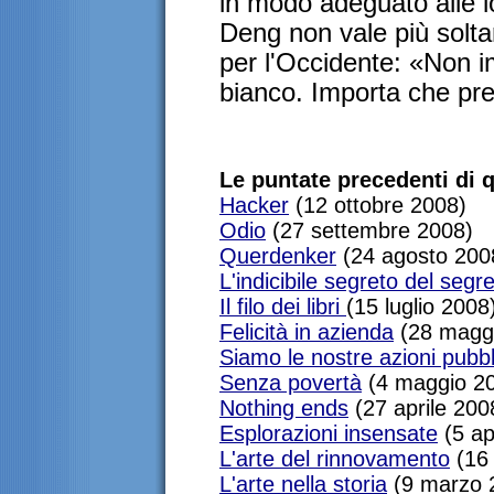
in modo adeguato alle lo
Deng non vale più solt
per l'Occidente: «Non im
bianco. Importa che pre
Le puntate precedenti di q
Hacker
(12 ottobre 2008)
Odio
(27 settembre 2008)
Querdenker
(24 agosto 200
L'indicibile segreto del segr
Il filo dei libri
(15 luglio 2008
Felicità in azienda
(28 magg
Siamo le nostre azioni pubb
Senza povertà
(4 maggio 2
Nothing ends
(27 aprile 200
Esplorazioni insensate
(5 ap
L'arte del rinnovamento
(16
L'arte nella storia
(9 marzo 