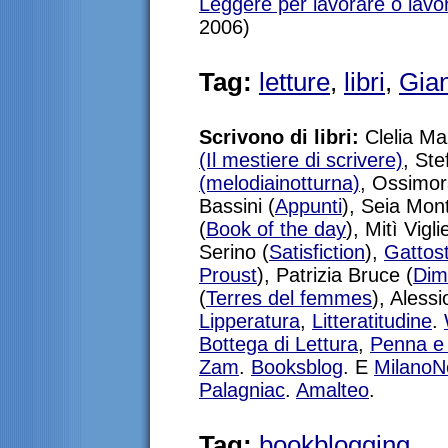
Leggere per lavorare o lavo
2006)
Tag:
letture
,
libri
,
Gian
Scrivono di libri:
Clelia Ma
(Il mestiere di scrivere)
, St
(melodiainotturna)
, Ossimo
Bassini (
Appunti
), Seia Mont
(
Book of the day
), Mitì Vigli
Serino (
Satisfiction
),
Gattos
Proust
), Patrizia Bruce (
Dim
(
Terres del femmes
), Alessi
Lipperatura
,
Litteratitudine
.
Bottega di Lettura
,
Penna e
Zam
.
Booksblog
. E
MilanoN
Palagniac
.
Amalteo
.
Tag:
bookblogging