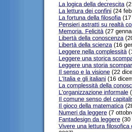
La logica della decrescita
(2
La lettura dei confini
(24 feb
La fortuna della filosofia
(17 
Pensieri astratti su realtà c
Memoria. Felicità
(27 genna
Libertà della conoscenza
(2
Libertà della scienza
(16 ge
Leggere nella complessità
(
Leggere una storica scompa
Leggere una storia scompa
Il senso e la visione
(22 dic
L'Italia e gli italiani
(16 dice
La complessità della conos
L'organizzazione informale
(
Il comune senso del capital
Il gioco della matematica
(28
Numeri da leggere
(7 ottobr
Fantadesign da leggere
(30 
Vivere una lettura filosofica d