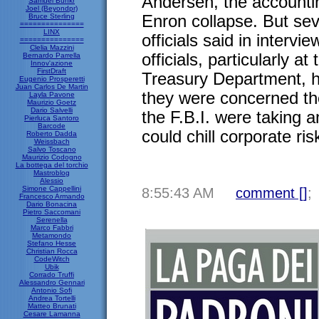
Andersen, the accounting
Samuel Bunkr
Joel (Beyondpr)
Bruce Sterling
Enron collapse. But se
===============
LINX
officials said in intervi
===============
Clelia Mazzini
officials, particularly 
Bernardo Parrella
Innov'azione
FirstDraft
Treasury Department, h
Eugenio Prosperetti
Juan Carlos De Martin
they were concerned th
Layla Pavone
Maurizio Goetz
Dario Salvelli
the F.B.I. were taking a
Pierluca Santoro
Barcode
could chill corporate ris
Roberto Dadda
Weissbach
Salvo Toscano
Maurizio Codogno
La bottega del torchio
Mastroblog
Alessio
Simone Cappellini
8:55:43 AM
comment [
]
;
Francesco Armando
Dario Bonacina
Pietro Saccomani
Serenella
Marco Fabbri
Metamondo
Stefano Hesse
Christian Rocca
CodeWitch
Ubik
Corrado Truffi
Alessandro Gennari
Antonio Sofi
Andrea Tortelli
Matteo Brunati
Cesare Lamanna