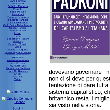
Carlo Formenti
Tony Siino
Federico Ferrazza
Paulista
Fabio Metitieri
Piersantelli
Riccardo Cambiassi
(c)assetto variabile
Master New Media
Carlo Felice Dalla Pasqua
Gaspar Torriero
Matteo Penzo
ImLog
Fabio
Sebastiano Pagani
Melablog
Daniele D'Amato
Sid05
Master's bloggers
La montagna incantata
===============
MEMORIA
===============
Luca De Biase
My Italian Site
About Luca De Biase
dovevano governare i me
Luca De Biase/cv
aNobii
Linkedin
non ci si deve per quest
Twitter
tentazione di dare tutta 
sistema capitalistico, ch
britannico resta il migl
sia visto nella storia.
Scrivimi