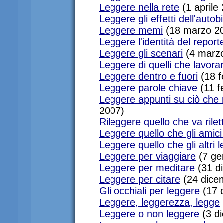
Leggere nella rete
(1 aprile
Leggere gli effetti dell'autob
Leggere memi
(18 marzo 2
Leggere l'identità del report
Leggere gli scenari
(4 marz
Leggere di quelli che lavora
Leggere dentro e fuori
(18 f
Leggere parole chiave
(11 f
Leggere appunti su ciò che 
2007)
Rileggere quello che va rilet
Leggere quello che gli amici
Leggere quello che gli altri 
Leggere per viaggiare
(7 ge
Leggere per meditare
(31 d
Leggere per citare
(24 dice
Gli occhiali per leggere
(17 
Leggere, leggerezza, legge
Leggere o non leggere
(3 d