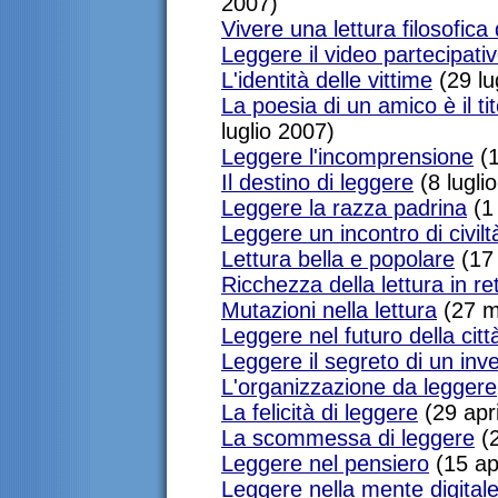
2007)
Vivere una lettura filosofica 
Leggere il video partecipati
L'identità delle vittime
(29 lu
La poesia di un amico è il tit
luglio 2007)
Leggere l'incomprensione
(1
Il destino di leggere
(8 lugli
Leggere la razza padrina
(1 
Leggere un incontro di civilt
Lettura bella e popolare
(17
Ricchezza della lettura in re
Mutazioni nella lettura
(27 m
Leggere nel futuro della citt
Leggere il segreto di un inv
L'organizzazione da leggere
La felicità di leggere
(29 apr
La scommessa di leggere
(2
Leggere nel pensiero
(15 ap
Leggere nella mente digital