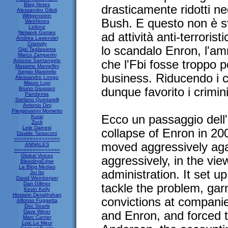
Blog Notes
drasticamente ridotti ne
Alessandro Gilioli
Wittgenstein
Bush. E questo non è sta
WebNotes
Leibniz
Network Games
ad attività anti-terrori
Andrea Lawendel
Criativity
lo scandalo Enron, l'am
Gigi Tagliapietra
Marco Zamperini
Antonio Santangelo
che l'Fbi fosse troppo p
Massimo Mantellini
Sergio Maistrello
business. Riducendo i c
Alessandro Longo
Mauro Lupi
Bruno Giussani
dunque favorito i crimini
Pandemia
Stefano Quintarelli
Antonio Dini
Piergiovanni Mometto
Ecco un passaggio dell'
Kurai
Zuck
Lele Dainesi
collapse of Enron in 20
Davide Tarasconi
===============
moved aggressively agai
ANNALES
===============
Global Voices
aggressively, in the vi
BleedingEdge
Le Blog Medias
administration. It set up
Joi Ito
David Weinberger
Dan Gillmor
tackle the problem, ga
Kevin Kelly
Hossein Derakhshan
convictions at compani
Alfonso Fuggetta
Doc Searls
Dave Winer
and Enron, and forced t
Marc Canter
Loic Le Meur