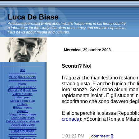
Luca De Biase
An Italian journalist writes about what's happening in his funny country:
a laboratory for the study of broken democracy and creative capitalism.
Plus news about media and cultures.
Mercoledì, 29 ottobre 2008
Scontri? No!
Rss
===============
I ragazzi che manifestano restano n
VITA QUOTIDIANA
===============
strada giusta. E anche l'unica che 
Home
Braudel - in italiano
loro istanze. Se ci sono alcuni mani
Digitalia & EquiLiber
Video e audio
rapidamente isolati. E gli studenti 
Italian post
scopriranno che sono davvero deg
Media (.com e .it)
Culture
Effetto memo
Appunti
E allora perché la stessa Repubblica
Viaggi e reportage
Technorati faves
cronaca
): «Scontri a Roma e Mila
Del.icio.us/lucadebiase
Vecchi videoblog
===============
LUNGA DURATA
===============
1:01:22 PM
comment [
]
;
Paolo Valdemarin