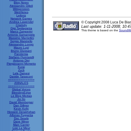
Blog Notes
Alessandro Gilioli
Wittgenstein
WebNotes
Leibniz
Network Games
Andrea Lawendel
© Copyright 2008 Luca De Bia
Criativity
Last update: 1-11-2008; 10:4
Gigi Tagliapietra
This theme is based on the
SoundWa
Marco Zamperini
Antonio Santangelo
Massimo Mantellini
Sergio Maistrello
Alessandro Longo
Mauro Lupi
Bruno Giussani
Pandemia
Stefano Quintarelli
Antonio Dini
Piergiovanni Mometto
Kurai
Zuck
Lele Dainesi
Davide Tarasconi
===============
ANNALES
===============
Global Voices
BleedingEdge
Le Blog Medias
Joi Ito
David Weinberger
Dan Gillmor
Kevin Kelly
Hossein Derakhshan
Alfonso Fuggetta
Doc Searls
Dave Winer
Marc Canter
Loic Le Meur