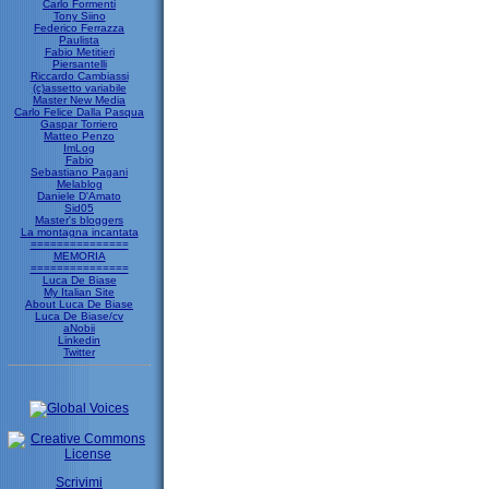
Carlo Formenti
Tony Siino
Federico Ferrazza
Paulista
Fabio Metitieri
Piersantelli
Riccardo Cambiassi
(c)assetto variabile
Master New Media
Carlo Felice Dalla Pasqua
Gaspar Torriero
Matteo Penzo
ImLog
Fabio
Sebastiano Pagani
Melablog
Daniele D'Amato
Sid05
Master's bloggers
La montagna incantata
===============
MEMORIA
===============
Luca De Biase
My Italian Site
About Luca De Biase
Luca De Biase/cv
aNobii
Linkedin
Twitter
Scrivimi