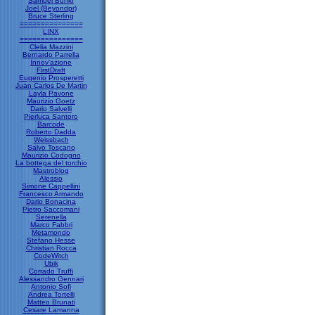
Samuel Bunkr
Joel (Beyondpr)
Bruce Sterling
===============
LINX
===============
Clelia Mazzini
Bernardo Parrella
Innov'azione
FirstDraft
Eugenio Prosperetti
Juan Carlos De Martin
Layla Pavone
Maurizio Goetz
Dario Salvelli
Pierluca Santoro
Barcode
Roberto Dadda
Weissbach
Salvo Toscano
Maurizio Codogno
La bottega del torchio
Mastroblog
Alessio
Simone Cappellini
Francesco Armando
Dario Bonacina
Pietro Saccomani
Serenella
Marco Fabbri
Metamondo
Stefano Hesse
Christian Rocca
CodeWitch
Ubik
Corrado Truffi
Alessandro Gennari
Antonio Sofi
Andrea Tortelli
Matteo Brunati
Cesare Lamanna