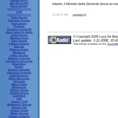
Samuel Bunkr
Joel (Beyondpr)
Intanto, il Ministro della Gioventù lancia un n
Bruce Sterling
===============
LINX
===============
10:30:37 AM
comment [
]
;
Clelia Mazzini
Bernardo Parrella
Innov'azione
FirstDraft
Eugenio Prosperetti
Juan Carlos De Martin
Layla Pavone
© Copyright 2008 Luca De Bia
Maurizio Goetz
Last update: 1-11-2008; 10:4
Dario Salvelli
Pierluca Santoro
This theme is based on the
SoundWa
Barcode
Roberto Dadda
Weissbach
Salvo Toscano
Maurizio Codogno
La bottega del torchio
Mastroblog
Alessio
Simone Cappellini
Francesco Armando
Dario Bonacina
Pietro Saccomani
Serenella
Marco Fabbri
Metamondo
Stefano Hesse
Christian Rocca
CodeWitch
Ubik
Corrado Truffi
Alessandro Gennari
Antonio Sofi
Andrea Tortelli
Matteo Brunati
Cesare Lamanna