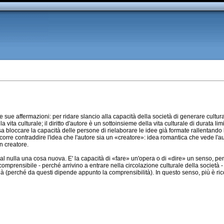
 le sue affermazioni: per ridare slancio alla capacità della società di generare cultu
vita culturale; il diritto d'autore è un sottoinsieme della vita culturale di durata limi
ssa bloccare la capacità delle persone di rielaborare le idee già formate rallentando
ccorre contraddire l'idea che l'autore sia un «creatore»: idea romantica che vede 
n creatore.
 dal nulla una cosa nuova. E' la capacità di «fare» un'opera o di «dire» un senso, 
omprensibile - perché arrivino a entrare nella circolazione culturale della società
già (perché da questi dipende appunto la comprensibilità). In questo senso, più è ric