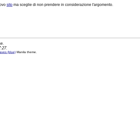
uovo
sito
ma sceglie di non prendere in considerazione l'argomento.
se.
7:27.
ves (blue)
Manila theme.