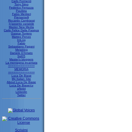
Carlo Formenti
Tony Siino
Federico Ferrazza
Paulista
Fabio Metitieri
Piersantelli
Riccardo Cambiassi
(c)assetto variabile
Master New Media
Carlo Felice Dalla Pasqua
Gaspar Torriero
Matteo Penzo
ImLog
Fabio
Sebastiano Pagani
Melablog
Daniele D'Amato
Sid05
Master's bloggers
La montagna incantata
===============
MEMORIA
===============
Luca De Biase
My Italian Site
About Luca De Biase
Luca De Biase/cv
aNobii
Linkedin
Twitter
Scrivimi