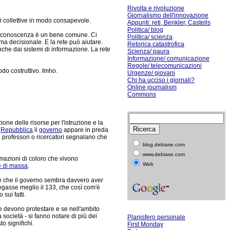
Rivolta e rivoluzione
Giornalismo dell'innovazione
i collettive in modo consapevole.
Appunti: reti, Benkler, Castells
Politica/ blog
la conoscenza è un bene comune. Ci
Politica/ scienza
ma decisionale. E la rete può aiutare.
Retorica catastrofica
anche dai sistemi di informazione. La rete
Scienza/ paura
Informazione/ comunicazione
Regole/ telecomunicazioni
odo costruttivo. Imho.
Urgenze/ giovani
Chi ha ucciso i giornali?
Online journalism
Commons
one delle risorse per l'istruzione e la
a
Repubblica
il
governo
appare in preda
i professori o ricercatori segnalano che
blog.debiase.com
www.debiase.com
rmazioni di coloro che vivono
Web
e di massa
.
re che il governo sembra davvero aver
iegasse meglio il 133, che così com'è
sui fatti.
re devono protestare e se nell'ambito
a società - si fanno notare di più dei
Planisfero personale
o significhi.
First Monday