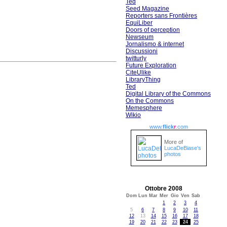
Ted
Seed Magazine
Reporters sans Frontières
EquiLiber
Doors of perception
Newseum
Jornalismo & internet
Discussioni
twitturly
Future Exploration
CiteUlike
LibraryThing
Ted
Digital Library of the Commons
On the Commons
Memesphere
Wikio
www.
flick
r
.com
More of
LucaDeBiase's
photos
Ottobre 2008
Dom
Lun
Mar
Mer
Gio
Ven
Sab
1
2
3
4
5
6
7
8
9
10
11
12
13
14
15
16
17
18
19
20
21
22
23
24
25