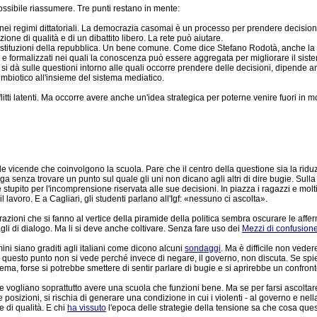
 Impossibile riassumere. Tre punti restano in mente:
nei regimi dittatoriali. La democrazia casomai è un processo per prendere decision
ne di qualità e di un dibattito libero. La rete può aiutare.
le istituzioni della repubblica. Un bene comune. Come dice Stefano Rodotà, anche 
e formalizzati nei quali la conoscenza può essere aggregata per migliorare il siste
tà si dà sulle questioni intorno alle quali occorre prendere delle decisioni, dipende 
mbiotico all'insieme del sistema mediatico.
litti latenti. Ma occorre avere anche un'idea strategica per poterne venire fuori in m
e vicende che coinvolgono la scuola. Pare che il centro della questione sia la riduzi
ega senza trovare un punto sul quale gli uni non dicano agli altri di dire bugie. Sull
 stupito per l'incomprensione riservata alle sue decisioni. In piazza i ragazzi e molt
l lavoro. E a Cagliari, gli studenti parlano all'Igf: «nessuno ci ascolta».
azioni che si fanno al vertice della piramide della politica sembra oscurare le affe
li di dialogo. Ma li si deve anche coltivare. Senza fare uso dei
Mezzi di confusion
ini siano graditi agli italiani come dicono alcuni
sondaggi
. Ma è difficile non vede
e su questo punto non si vede perché invece di negare, il governo, non discuta. Se sp
a, forse si potrebbe smettere di sentir parlare di bugie e si aprirebbe un confronto 
he vogliano soprattutto avere una scuola che funzioni bene. Ma se per farsi ascolta
e posizioni, si rischia di generare una condizione in cui i violenti - al governo e nell
e di qualità. E chi
ha vissuto
l'epoca delle strategie della tensione sa che cosa quest