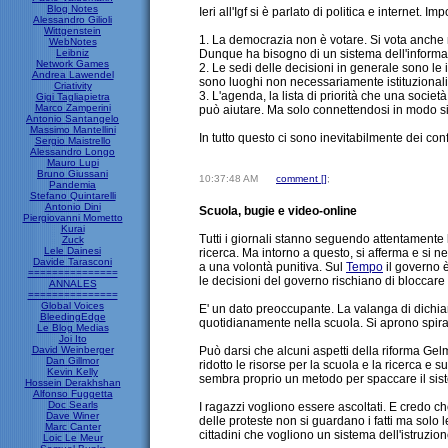
Blog Notes
Ieri all'Igf si è parlato di politica e internet.
Alessandro Gilioli
Wittgenstein
1. La democrazia non è votare. Si vota anche 
WebNotes
Leibniz
Dunque ha bisogno di un sistema dell'informazio
Network Games
2. Le sedi delle decisioni in generale sono 
Andrea Lawendel
sono luoghi non necessariamente istituzionali 
Criativity
3. L'agenda, la lista di priorità che una socie
Gigi Tagliapietra
Marco Zamperini
può aiutare. Ma solo connettendosi in modo si
Antonio Santangelo
Massimo Mantellini
In tutto questo ci sono inevitabilmente dei conf
Sergio Maistrello
Alessandro Longo
Mauro Lupi
Bruno Giussani
10:37:48 AM
comment [
]
;
Pandemia
Stefano Quintarelli
Antonio Dini
Scuola, bugie e video-online
Piergiovanni Mometto
Kurai
Tutti i giornali stanno seguendo attentamente l
Zuck
Lele Dainesi
ricerca. Ma intorno a questo, si afferma e si n
Davide Tarasconi
a una volontà punitiva. Sul
Tempo
il governo è
===============
le decisioni del governo rischiano di bloccare i
ANNALES
===============
Global Voices
E' un dato preoccupante. La valanga di dichiar
BleedingEdge
quotidianamente nella scuola. Si aprono spirag
Le Blog Medias
Joi Ito
David Weinberger
Può darsi che alcuni aspetti della riforma Gelm
Dan Gillmor
ridotto le risorse per la scuola e la ricerca 
Kevin Kelly
sembra proprio un metodo per spaccare il sistem
Hossein Derakhshan
Alfonso Fuggetta
Doc Searls
I ragazzi vogliono essere ascoltati. E credo c
Dave Winer
delle proteste non si guardano i fatti ma solo l
Marc Canter
cittadini che vogliono un sistema dell'istruzion
Loic Le Meur