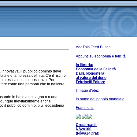
Appunti su economia e felicità
In libreria:
Economia della Felicità
ra innovativa, il pubblico dominio deve
Dalla blogosfera
tata e di ampiezza definita. C'è il rischio
al valore del dono
 la crescita della conoscenza. Per
Feltrinelli Editore
l'autore come una persona che fa nascere
Il mago d'ebiz
pensando in base a un sogno o a una
In nome del popolo mondiale
 - dunque inevitabilmente anche
co il pubblico dominio, più l'ecosistema
Frammenti
Crossroads
Nòva100
(Nòva24Ora!)