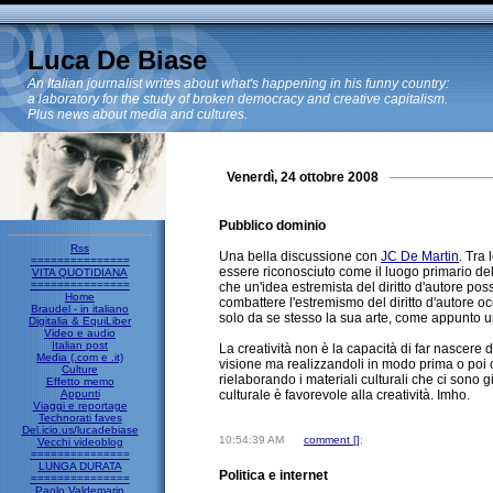
Luca De Biase
An Italian journalist writes about what's happening in his funny country:
a laboratory for the study of broken democracy and creative capitalism.
Plus news about media and cultures.
Venerdì, 24 ottobre 2008
Pubblico dominio
Rss
Una bella discussione con
JC De Martin
. Tra
===============
essere riconosciuto come il luogo primario della 
VITA QUOTIDIANA
===============
che un'idea estremista del diritto d'autore po
Home
combattere l'estremismo del diritto d'autore o
Braudel - in italiano
solo da se stesso la sua arte, come appunto u
Digitalia & EquiLiber
Video e audio
Italian post
La creatività non è la capacità di far nascere
Media (.com e .it)
visione ma realizzandoli in modo prima o poi c
Culture
rielaborando i materiali culturali che ci sono 
Effetto memo
Appunti
culturale è favorevole alla creatività. Imho.
Viaggi e reportage
Technorati faves
Del.icio.us/lucadebiase
10:54:39 AM
comment [
]
;
Vecchi videoblog
===============
LUNGA DURATA
Politica e internet
===============
Paolo Valdemarin