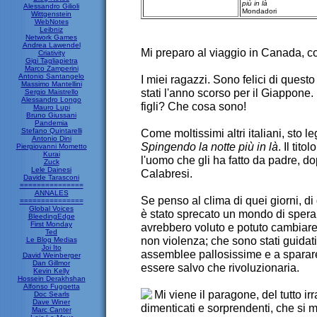
più in là
Alessandro Gilioli
Mondadori
Wittgenstein
WebNotes
Leibniz
Network Games
Andrea Lawendel
Mi preparo al viaggio in Canada, co
Criativity
Gigi Tagliapietra
Marco Zamperini
Antonio Santangelo
I miei ragazzi. Sono felici di ques
Massimo Mantellini
stati l'anno scorso per il Giappone
Sergio Maistrello
Alessandro Longo
figli? Che cosa sono!
Mauro Lupi
Bruno Giussani
Pandemia
Stefano Quintarelli
Come moltissimi altri italiani, sto le
Antonio Dini
Spingendo la notte più in là
. Il tit
Piergiovanni Mometto
Kurai
l'uomo che gli ha fatto da padre, d
Zuck
Lele Dainesi
Calabresi.
Davide Tarasconi
===============
ANNALES
Se penso al clima di quei giorni, di
===============
Global Voices
è stato sprecato un mondo di speran
BleedingEdge
First Monday
avrebbero voluto e potuto cambiare 
Ted
non violenza; che sono stati guidati 
Le Blog Medias
Joi Ito
assemblee pallosissime e a sparare
David Weinberger
Dan Gillmor
essere salvo che rivoluzionaria.
Kevin Kelly
Hossein Derakhshan
Alfonso Fuggetta
Mi viene il paragone, del tutto ir
Doc Searls
Dave Winer
dimenticati e sorprendenti, che si 
Marc Canter