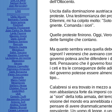
Loic Le Meur
dell'Ottocento.
Samuel Bunkr
Joel (Beyondpr)
===============
Uscita dalla dominazione austriaca
LINX
===============
proteste. Una testimonianza dei prote
Clelia Mazzini
Bernardo Parrella
Dilemmi, mi ha colpito molto: "Soto
Innov'azione
gnente. Comanda i siori".
FirstDraft
Eugenio Prosperetti
Juan Carlos De Martin
Layla Pavone
Quelle proteste finirono. Oggi, Ver
Maurizio Goetz
Dario Salvelli
delle famiglie che contano.
Pierluca Santoro
Barcode
Roberto Dadda
Ma quanto sembra vera quella debol
Weissbach
Salvo Toscano
signori! I veronesi che avevano co
Maurizio Codogno
governo poteva anche difendere i de
La bottega del torchio
Mastroblog
forti. Pensavano che il governo foss
Alessio
Simone Cappellini
i ceti e tra le conseguenze delle ad
Francesco Armando
Dario Bonacina
del governo potesse essere almeno fo
Pietro Saccomani
tipo...
Serenella
Marco Fabbri
Metamondo
Stefano Hesse
Calabresi si era trovato in mezzo a 
Christian Rocca
CodeWitch
non abbastanza forte da imporsi com
Ubik
ai "siori" della lotta armata, del ter
Corrado Truffi
Alessandro Gennari
visione del mondo era annebbiata 
Antonio Sofi
Andrea Tortelli
pensare di avere drammaticamente r
Matteo Brunati
prevalente. Un uomo di legge, o un
Cesare Lamanna