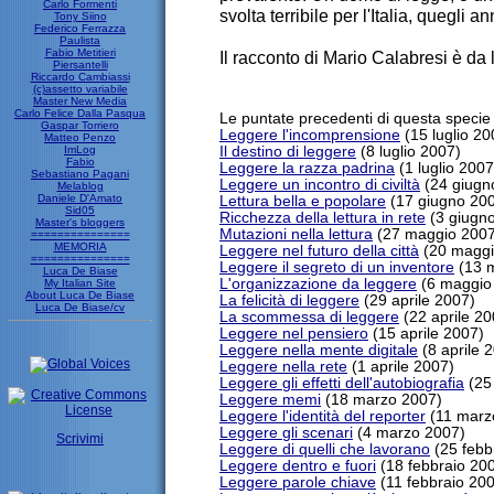
Carlo Formenti
svolta terribile per l'Italia, quegli
Tony Siino
Federico Ferrazza
Paulista
Fabio Metitieri
Il racconto di Mario Calabresi è da 
Piersantelli
Riccardo Cambiassi
(c)assetto variabile
Master New Media
Carlo Felice Dalla Pasqua
Le puntate precedenti di questa specie d
Gaspar Torriero
Leggere l'incomprensione
(15 luglio 20
Matteo Penzo
ImLog
Il destino di leggere
(8 luglio 2007)
Fabio
Leggere la razza padrina
(1 luglio 2007
Sebastiano Pagani
Leggere un incontro di civiltà
(24 giugn
Melablog
Daniele D'Amato
Lettura bella e popolare
(17 giugno 20
Sid05
Ricchezza della lettura in rete
(3 giugn
Master's bloggers
Mutazioni nella lettura
(27 maggio 2007
===============
MEMORIA
Leggere nel futuro della città
(20 maggi
===============
Leggere il segreto di un inventore
(13 
Luca De Biase
L'organizzazione da leggere
(6 maggio
My Italian Site
About Luca De Biase
La felicità di leggere
(29 aprile 2007)
Luca De Biase/cv
La scommessa di leggere
(22 aprile 20
Leggere nel pensiero
(15 aprile 2007)
Leggere nella mente digitale
(8 aprile 
Leggere nella rete
(1 aprile 2007)
Leggere gli effetti dell'autobiografia
(25
Leggere memi
(18 marzo 2007)
Leggere l'identità del reporter
(11 marz
Leggere gli scenari
(4 marzo 2007)
Scrivimi
Leggere di quelli che lavorano
(25 febb
Leggere dentro e fuori
(18 febbraio 20
Leggere parole chiave
(11 febbraio 20