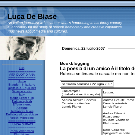
Luca De Biase
An Italian journalist writes about what's happening in his funny country:
a laboratory for the study of broken democracy and creative capitalism.
Plus news about media and cultures.
Domenica, 22 luglio 2007
Bookblogging
La poesia di un amico è il titolo d
Rss
===============
Rubrica settimanale casuale ma non tro
VITA QUOTIDIANA
===============
Home
Settimana conclusa il 22 luglio 2007
Braudel - in italiano
Digitalia & EquiLiber
Libri comprati
Video e audio
Letture:
(o talvolta ricevuti in regalo):
Italy
Media (.com e .it)
Andrea Schulte-Peevers
Andrea Schulte-Peeve
Culture splash
Canada occidentale
Canada orientale
Effetto memo
Lonely Planet
Lonely Planet
Appunti
Technorati faves
Andrea Dilemmi
Del.icio.us/lucadebiase
Il naso rotto
Vecchi videoblog
di Paolo Veronese
===============
Bfs Edizioni
LUNGA DURATA
===============
Mario Calabresi
Paolo Valdemarin
Spingendo la notte
Blog Notes