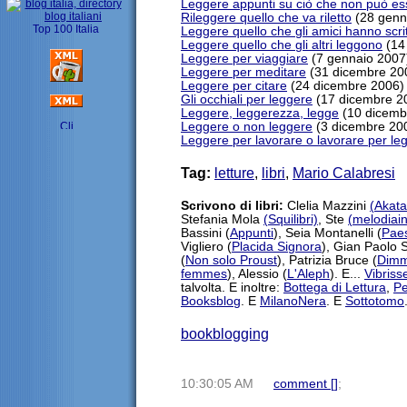
Leggere appunti su ciò che non può ess
Rileggere quello che va riletto
(28 genn
Leggere quello che gli amici hanno scri
Leggere quello che gli altri leggono
(14
Leggere per viaggiare
(7 gennaio 2007
Leggere per meditare
(31 dicembre 20
Leggere per citare
(24 dicembre 2006)
Gli occhiali per leggere
(17 dicembre 2
Leggere, leggerezza, legge
(10 dicemb
Leggere o non leggere
(3 dicembre 20
Leggere per lavorare o lavorare per le
Tag:
letture
,
libri
,
Mario Calabresi
Scrivono di libri:
Clelia Mazzini
(Akata
Stefania Mola
(Squilibri)
, Ste
(melodiain
Bassini (
Appunti
), Seia Montanelli (
Paes
Vigliero (
Placida Signora
), Gian Paolo S
(
Non solo Proust
), Patrizia Bruce (
Dimm
femmes
), Alessio (
L'Aleph
). E...
Vibriss
talvolta. E inoltre:
Bottega di Lettura
,
P
Booksblog
. E
MilanoNera
. E
Sottotomo
bookblogging
10:30:05 AM
comment [
]
;