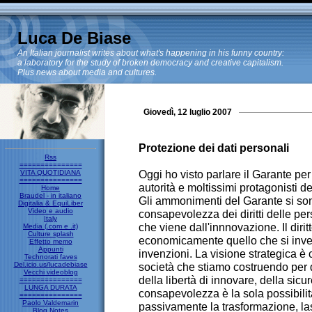
Luca De Biase
An Italian journalist writes about what's happening in his funny country:
a laboratory for the study of broken democracy and creative capitalism.
Plus news about media and cultures.
Giovedì, 12 luglio 2007
Protezione dei dati personali
Rss
===============
Oggi ho visto parlare il Garante per
VITA QUOTIDIANA
===============
autorità e moltissimi protagonisti
Home
Braudel - in italiano
Gli ammonimenti del Garante si sono
Digitalia & EquiLiber
Video e audio
consapevolezza dei diritti delle p
Italy
che viene dall'innnovazione. Il dirit
Media (.com e .it)
Culture splash
economicamente quello che si inven
Effetto memo
Appunti
invenzioni. La visione strategica 
Technorati faves
Del.icio.us/lucadebiase
società che stiamo costruendo per de
Vecchi videoblog
della libertà di innovare, della sicu
===============
LUNGA DURATA
consapevolezza è la sola possibili
===============
Paolo Valdemarin
passivamente la trasformazione, lasc
Blog Notes