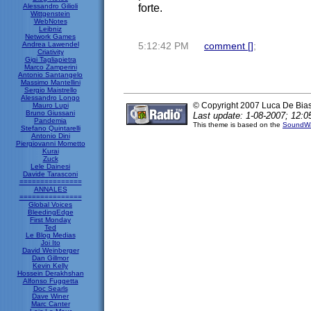
forte.
Alessandro Gilioli
Wittgenstein
WebNotes
Leibniz
Network Games
Andrea Lawendel
5:12:42 PM
comment [
]
;
Criativity
Gigi Tagliapietra
Marco Zamperini
Antonio Santangelo
Massimo Mantellini
Sergio Maistrello
Alessandro Longo
© Copyright 2007 Luca De Bia
Mauro Lupi
Bruno Giussani
Last update: 1-08-2007; 12:0
Pandemia
This theme is based on the
SoundWa
Stefano Quintarelli
Antonio Dini
Piergiovanni Mometto
Kurai
Zuck
Lele Dainesi
Davide Tarasconi
===============
ANNALES
===============
Global Voices
BleedingEdge
First Monday
Ted
Le Blog Medias
Joi Ito
David Weinberger
Dan Gillmor
Kevin Kelly
Hossein Derakhshan
Alfonso Fuggetta
Doc Searls
Dave Winer
Marc Canter