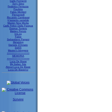
Carlo Formenti
Tony Siino
Federico Ferrazza
Paulista
Fabio Metitieri
Piersantelli
Riccardo Cambiassi
(c)assetto variabile
Master New Media
Carlo Felice Dalla Pasqua
Gaspar Torriero
Matteo Penzo
ImLog
Fabio
Sebastiano Pagani
Melablog
Daniele D'Amato
Sid05
Master's bloggers
===============
MEMORIA
===============
Luca De Biase
My Italian Site
About Luca De Biase
Luca De Biase/cv
Scrivimi