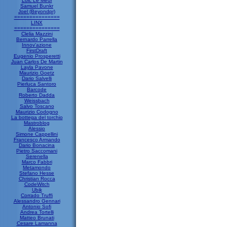
Loic Le Meur
Samuel Bunkr
Joel (Beyondpr)
===============
LINX
===============
Clelia Mazzini
Bernardo Parrella
Innov'azione
FirstDraft
Eugenio Prosperetti
Juan Carlos De Martin
Layla Pavone
Maurizio Goetz
Dario Salvelli
Pierluca Santoro
Barcode
Roberto Dadda
Weissbach
Salvo Toscano
Maurizio Codogno
La bottega del torchio
Mastroblog
Alessio
Simone Cappellini
Francesco Armando
Dario Bonacina
Pietro Saccomani
Serenella
Marco Fabbri
Metamondo
Stefano Hesse
Christian Rocca
CodeWitch
Ubik
Corrado Truffi
Alessandro Gennari
Antonio Sofi
Andrea Tortelli
Matteo Brunati
Cesare Lamanna