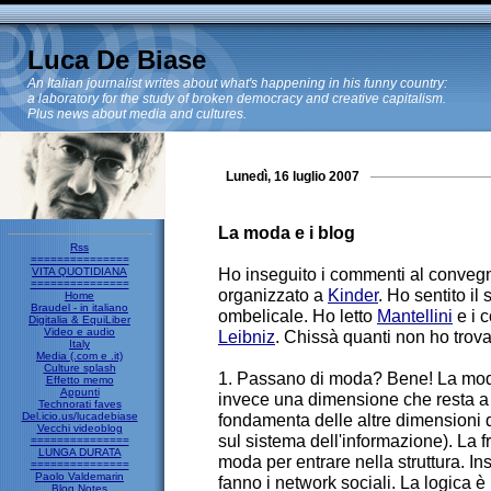
Luca De Biase
An Italian journalist writes about what's happening in his funny country:
a laboratory for the study of broken democracy and creative capitalism.
Plus news about media and cultures.
Lunedì, 16 luglio 2007
La moda e i blog
Rss
===============
Ho inseguito i commenti al conveg
VITA QUOTIDIANA
===============
organizzato a
Kinder
. Ho sentito i
Home
Braudel - in italiano
ombelicale. Ho letto
Mantellini
e i 
Digitalia & EquiLiber
Video e audio
Leibniz
. Chissà quanti non ho trova
Italy
Media (.com e .it)
Culture splash
1. Passano di moda? Bene! La moda è
Effetto memo
Appunti
invece una dimensione che resta a
Technorati faves
Del.icio.us/lucadebiase
fondamenta delle altre dimensioni d
Vecchi videoblog
sul sistema dell'informazione). La 
===============
LUNGA DURATA
moda per entrare nella struttura. In
===============
Paolo Valdemarin
fanno i network sociali. La logica è 
Blog Notes