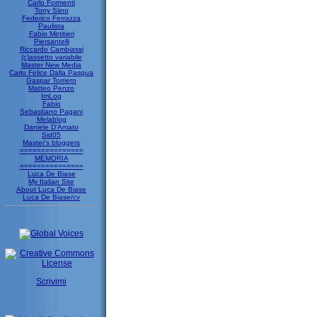
Carlo Formenti
Tony Siino
Federico Ferrazza
Paulista
Fabio Metitieri
Piersantelli
Riccardo Cambiassi
(c)assetto variabile
Master New Media
Carlo Felice Dalla Pasqua
Gaspar Torriero
Matteo Penzo
ImLog
Fabio
Sebastiano Pagani
Melablog
Daniele D'Amato
Sid05
Master's bloggers
===============
MEMORIA
===============
Luca De Biase
My Italian Site
About Luca De Biase
Luca De Biase/cv
Scrivimi