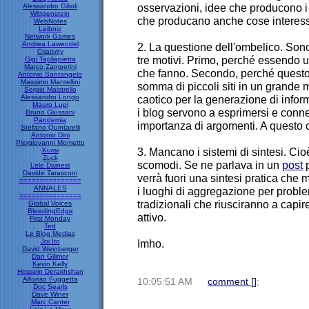
osservazioni, idee che producono i 
Alessandro Gilioli
Wittgenstein
che producano anche cose interessan
WebNotes
Leibniz
Network Games
Andrea Lawendel
2. La questione dell'ombelico. Sono
Criativity
tre motivi. Primo, perché essendo
Gigi Tagliapietra
Marco Zamperini
che fanno. Secondo, perché questo l
Antonio Santangelo
Massimo Mantellini
somma di piccoli siti in un grande 
Sergio Maistrello
Alessandro Longo
caotico per la generazione di infor
Mauro Lupi
i blog servono a esprimersi e conne
Bruno Giussani
Pandemia
importanza di argomenti. A questo 
Stefano Quintarelli
Antonio Dini
Piergiovanni Mometto
3. Mancano i sistemi di sintesi. Cio
Kurai
Zuck
scomodi. Se ne parlava in un
post
p
Lele Dainesi
Davide Tarasconi
verrà fuori una sintesi pratica che m
===============
ANNALES
i luoghi di aggregazione per proble
===============
tradizionali che riusciranno a capir
Global Voices
BleedingEdge
attivo.
First Monday
Ted
Le Blog Medias
Joi Ito
Imho.
David Weinberger
Dan Gillmor
Kevin Kelly
Hossein Derakhshan
Alfonso Fuggetta
10:05:51 AM
comment [
]
;
Doc Searls
Dave Winer
Marc Canter