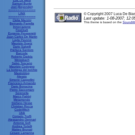
Loic Le Meur
Samuel Bunkr
Joel (Beyondpr)
===============
LINX
© Copyright 2007 Luca De Bia
===============
Last update: 1-08-2007; 12:0
Clelia Mazzini
This theme is based on the
SoundWa
Bernardo Parrella
Innov'azione
FirstDraft
Eugenio Prosperetti
Juan Carlos De Martin
Layla Pavone
Maurizio Goetz
Dario Salvelli
Pierluca Santoro
Barcode
Roberto Dadda
Weissbach
Salvo Toscano
Maurizio Codogno
La bottega del torchio
Mastroblog
Alessio
Simone Cappellini
Francesco Armando
Dario Bonacina
Pietro Saccomani
Serenella
Marco Fabbri
Metamondo
Stefano Hesse
Christian Rocca
CodeWitch
Ubik
Corrado Truffi
Alessandro Gennari
Antonio Sofi
Andrea Tortelli
Matteo Brunati
Cesare Lamanna