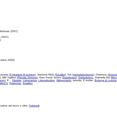
febbraio 2007)
o 2007)
)
embre 2006)
 Carrada
(Il mestiere di scrivere)
, Stefania Mola
(Squilibri)
, Ste
(melodiainotturna)
, Ossimora
(Antonia
), Mitì Vigliero (
Placida Signora
), Gian Paolo Serino (
Satisfiction
),
Gattostanco
, Gabriella Alù (
Non 
leph
). E...
Vibrisse
,
Lipperatura
,
Litteratitudine
.
Wittgenstein
, talvolta. E inoltre:
Bottega di Lettura
WebTv
.
Palagniac
.
Amalteo
.
 valore del dono e oltre
,
Feltrinelli