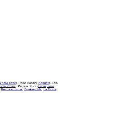
 nella notte)
, Remo Bassini (
Appunti
), Seia
solo Proust
), Patrizia Bruce (
Dimmi, cosa
,
Penna e mouse
,
Bookrepublic
.
La Frusta
.