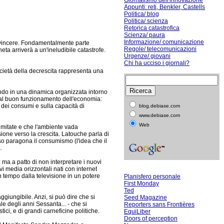
Giornalismo dell'innovazione
Appunti: reti, Benkler, Castells
Politica/ blog
Politica/ scienza
Retorica catastrofica
Scienza/ paura
Informazione/ comunicazione
a vincere. Fondamentalmente parte
Regole/ telecomunicazioni
ta arriverà a un'ineludibile catastrofe.
Urgenze/ giovani
Chi ha ucciso i giornali?
cietà della decrescita rappresenta una
endo in una dinamica organizzata intorno
co al buon funzionamento dell'economia:
 dei consumi e sulla capacità di
blog.debiase.com
www.debiase.com
Web
limitate e che l'ambiente vada
sione verso la crescita. Latouche parla di
so paragona il consumismo (l'idea che il
.
: ma a patto di non interpretare i nuovi
 media orizzontali nati con internet
n tempo dalla televisione in un potere
Planisfero personale
First Monday
Ted
ggiungibile. Anzi, si può dire che si
Seed Magazine
e degli anni Sessanta... - che si
Reporters sans Frontières
ici, e di grandi carneficine politiche.
EquiLiber
Doors of perception