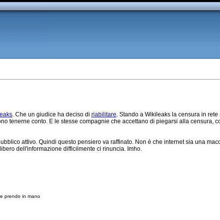
leaks
. Che un giudice ha deciso di
riabilitare
. Stando a Wikileaks la censura in ret
vono tenerne conto. E le stesse compagnie che accettano di piegarsi alla censura, 
blico attivo. Quindi questo pensiero va raffinato. Non è che internet sia una macc
bero dell'informazione difficilmente ci rinuncia. Imho.
che prendo in mano