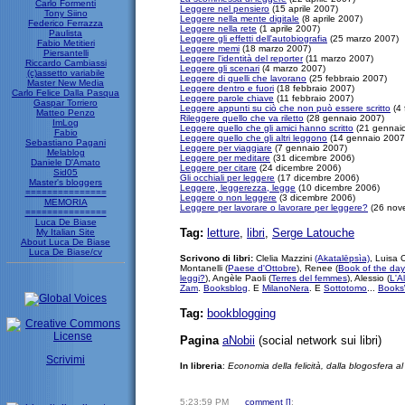
Carlo Formenti
Leggere nel pensiero
(15 aprile 2007)
Tony Siino
Leggere nella mente digitale
(8 aprile 2007)
Federico Ferrazza
Leggere nella rete
(1 aprile 2007)
Paulista
Leggere gli effetti dell'autobiografia
(25 marzo 2007)
Fabio Metitieri
Leggere memi
(18 marzo 2007)
Piersantelli
Leggere l'identità del reporter
(11 marzo 2007)
Riccardo Cambiassi
Leggere gli scenari
(4 marzo 2007)
(c)assetto variabile
Leggere di quelli che lavorano
(25 febbraio 2007)
Master New Media
Leggere dentro e fuori
(18 febbraio 2007)
Carlo Felice Dalla Pasqua
Leggere parole chiave
(11 febbraio 2007)
Gaspar Torriero
Leggere appunti su ciò che non può essere scritto
(4 
Matteo Penzo
Rileggere quello che va riletto
(28 gennaio 2007)
ImLog
Leggere quello che gli amici hanno scritto
(21 gennai
Fabio
Leggere quello che gli altri leggono
(14 gennaio 2007
Sebastiano Pagani
Leggere per viaggiare
(7 gennaio 2007)
Melablog
Leggere per meditare
(31 dicembre 2006)
Daniele D'Amato
Leggere per citare
(24 dicembre 2006)
Sid05
Gli occhiali per leggere
(17 dicembre 2006)
Master's bloggers
Leggere, leggerezza, legge
(10 dicembre 2006)
===============
Leggere o non leggere
(3 dicembre 2006)
MEMORIA
Leggere per lavorare o lavorare per leggere?
(26 nov
===============
Luca De Biase
Tag:
letture
,
libri
,
Serge Latouche
My Italian Site
About Luca De Biase
Luca De Biase/cv
Scrivono di libri:
Clelia Mazzini
(Akatalēpsìa)
, Luisa
Montanelli (
Paese d'Ottobre
), Renee (
Book of the day
leggi?
), Angèle Paoli (
Terres del femmes
), Alessio (
L'A
Zam
.
Booksblog
. E
MilanoNera
. E
Sottotomo
...
Books
Tag:
bookblogging
Pagina
aNobii
(social network sui libri)
Scrivimi
In libreria
:
Economia della felicità, dalla blogosfera al
5:23:59 PM
comment [
]
;