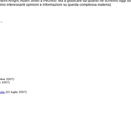
ovanni Arrighi, Adam Smith a Pechino. Ma a giudicare da quanto ne scrivono oggi 
vino interessanti opinioni e informazioni su questa complessa materia).
...
mbre 2007)
e 2007)
vita
(22 luglio 2007)