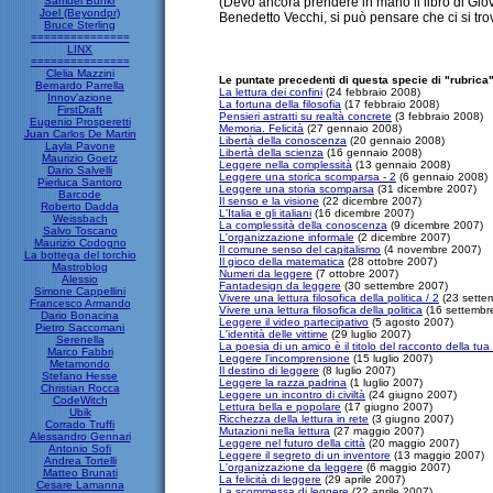
Samuel Bunkr
(Devo ancora prendere in mano il libro di Gi
Joel (Beyondpr)
Benedetto Vecchi, si può pensare che ci si tro
Bruce Sterling
===============
LINX
===============
Clelia Mazzini
Le puntate precedenti di questa specie di "rubrica"
Bernardo Parrella
La lettura dei confini
(24 febbraio 2008)
Innov'azione
La fortuna della filosofia
(17 febbraio 2008)
FirstDraft
Pensieri astratti su realtà concrete
(3 febbraio 2008)
Eugenio Prosperetti
Memoria. Felicità
(27 gennaio 2008)
Juan Carlos De Martin
Libertà della conoscenza
(20 gennaio 2008)
Layla Pavone
Libertà della scienza
(16 gennaio 2008)
Maurizio Goetz
Leggere nella complessità
(13 gennaio 2008)
Dario Salvelli
Leggere una storica scomparsa - 2
(6 gennaio 2008)
Pierluca Santoro
Leggere una storia scomparsa
(31 dicembre 2007)
Barcode
Il senso e la visione
(22 dicembre 2007)
Roberto Dadda
L'Italia e gli italiani
(16 dicembre 2007)
Weissbach
La complessità della conoscenza
(9 dicembre 2007)
Salvo Toscano
L'organizzazione informale
(2 dicembre 2007)
Maurizio Codogno
Il comune senso del capitalismo
(4 novembre 2007)
La bottega del torchio
Il gioco della matematica
(28 ottobre 2007)
Mastroblog
Numeri da leggere
(7 ottobre 2007)
Alessio
Fantadesign da leggere
(30 settembre 2007)
Simone Cappellini
Vivere una lettura filosofica della politica / 2
(23 sette
Francesco Armando
Vivere una lettura filosofica della politica
(16 settembr
Dario Bonacina
Leggere il video partecipativo
(5 agosto 2007)
Pietro Saccomani
L'identità delle vittime
(29 luglio 2007)
Serenella
La poesia di un amico è il titolo del racconto della tua 
Marco Fabbri
Leggere l'incomprensione
(15 luglio 2007)
Metamondo
Il destino di leggere
(8 luglio 2007)
Stefano Hesse
Leggere la razza padrina
(1 luglio 2007)
Christian Rocca
Leggere un incontro di civiltà
(24 giugno 2007)
CodeWitch
Lettura bella e popolare
(17 giugno 2007)
Ubik
Ricchezza della lettura in rete
(3 giugno 2007)
Corrado Truffi
Mutazioni nella lettura
(27 maggio 2007)
Alessandro Gennari
Leggere nel futuro della città
(20 maggio 2007)
Antonio Sofi
Leggere il segreto di un inventore
(13 maggio 2007)
Andrea Tortelli
L'organizzazione da leggere
(6 maggio 2007)
Matteo Brunati
La felicità di leggere
(29 aprile 2007)
Cesare Lamanna
La scommessa di leggere
(22 aprile 2007)