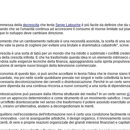
ommessa della
decrescita
che tenta
Serge Latouche
è più facile da definire che d
ando che se l'umanità continua ad accrescere il consumo di risorse limitate sul piane
ue lo sviluppo deve cambiare direzione.
omento che un cambiamento radicale è una necessità assoluta, la scelta di una so
che vale la pena di cogliere per evitare una brutale e drammatica catastrofe", scrive.
rescita è una sorta di tabù per un mondo che ha ridotto o sublimato i conflitti cred
ea della crescita infinita. E che ha trasformato questa idea in un elemento intrinse
ndola sulle esigenze tecniche della finanza, appoggiandola sulla spinta propulsiva
zione di sempre nuovi bisogni della televisione commerciale.
economia di questo tipo, si può anche accettare in teoria l'idea che le risorse siano 
uardato, ma poi nelle scelte quotidiane prevale nei singoli e nelle collettività la ten
cessaria decolonizzazione dei cervelli o disintossicazione. Perché in un certo sen
ere dipenda da una continua rincorsa a nuovi consumi) a una sorta di dipendenza
intossicazione può passare dalla riforma strutturale dei media? In un certo senso
sì
con un approccio deterministico e come strumento di un movimento salvifico. I nuovi
un'effetto disintossicante nel senso che trasformano il potere assoluto esercitato u
vo, creano un'alternativa, aiutano a decongestionare le menti.
equilibrio nell'ecosistema dell'informazione non è certo una condizione facilmente ra
nnovativa - con le avanguardie artistiche, il design organico, il rinnovamento social
i, di vere e proprie reazioni organizzate dei grandi interessi finanziari e capitalist