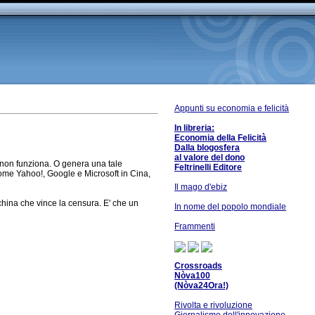
Appunti su economia e felicità
In libreria:
Economia della Felicità
Dalla blogosfera
al valore del dono
e non funziona. O genera una tale
Feltrinelli Editore
come Yahoo!, Google e Microsoft in Cina,
Il mago d'ebiz
hina che vince la censura. E' che un
In nome del popolo mondiale
Frammenti
Crossroads
Nòva100
(Nòva24Ora!)
Rivolta e rivoluzione