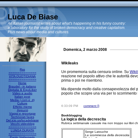
Luca De Biase
An Italian journalist writes about what's happening in his funny country:
a laboratory for the study of broken democracy and creative capitalism.
Plus news about media and cultures.
Domenica, 2 marzo 2008
Wikileaks
Rss
Un promemoria sulla censura online. Su
Wiki
===============
reazione nel popolo attivo che le autorità de
VITA QUOTIDIANA
===============
prima o poi ne risentono.
Home
Braudel - in italiano
Ma dipende molto dalla consapevolezza del pub
Digitalia & EquiLiber
popolo che scopre una via per lo scorrimento li
Video e audio
Italian post
Media (.com e .it)
Culture
6:33:09 PM
comment [
]
;
Effetto memo
Appunti
Viaggi e reportage
Bookblogging
Technorati faves
La logica della decrescita
Del.icio.us/lucadebiase
Rubrica settimanale casuale ma non troppo sui libri 
Vecchi videoblog
===============
LUNGA DURATA
Serge Latouche
===============
La scommessa della decrescita
Paolo Valdemarin