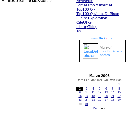
sul Manifesto Sandro Mezzadra e
Newseum
Jornalismo & internet
Top100 Qix
Top100 Qix/LucaDeBiase
Future Exploration
CiteUlike
LibraryThing
Ted
www.
flick
r
.com
More of
LucaDeBiase's
photos
Marzo 2008
Dom
Lun
Mar
Mer
Gio
Ven
Sab
1
2
3
4
5
6
7
8
9
10
11
12
13
14
15
16
17
18
19
20
21
22
23
24
25
26
27
28
29
30
31
Feb
Apr