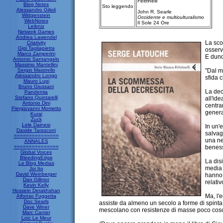
Feltrinelli
Blog Notes
Sto leggendo
Alessandro Gilioli
John R. Searle
Wittgenstein
Occidente e multiculturalismo
WebNotes
Il Sole 24 Ore
Leibniz
Network Games
Andrea Lawendel
La sc
Criativity
Gigi Tagliapietra
osserv
Marco Zamperini
E dunq
Antonio Santangelo
Massimo Mantellini
Sergio Maistrello
"Dal m
Alessandro Longo
sfida 
Mauro Lupi
Bruno Giussani
La dec
Pandemia
Stefano Quintarelli
all'id
Antonio Dini
centra
Piergiovanni Mometto
genera
Kurai
Zuck
Lele Dainesi
In un'
Davide Tarasconi
salvag
===============
una ne
ANNALES
===============
beness
Global Voices
BleedingEdge
La dis
Le Blog Medias
media 
Joi Ito
David Weinberger
hanno 
Dan Gillmor
relati
Kevin Kelly
Hossein Derakhshan
Ma, l'
Alfonso Fuggetta
Doc Searls
assiste da almeno un secolo a forme di spinta i
Dave Winer
mescolano con resistenze di masse poco coscient
Marc Canter
Loic Le Meur