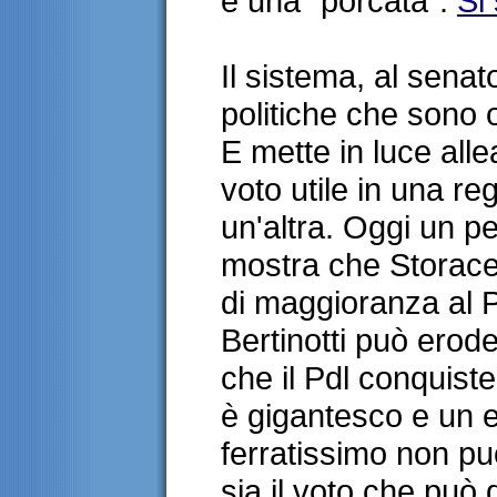
è una "porcata".
Si
Il sistema, al senat
politiche che sono 
E mette in luce all
voto utile in una reg
un'altra. Oggi un p
mostra che Storace 
di maggioranza al P
Bertinotti può erode
che il Pdl conquist
è gigantesco e un e
ferratissimo non p
sia il voto che può 