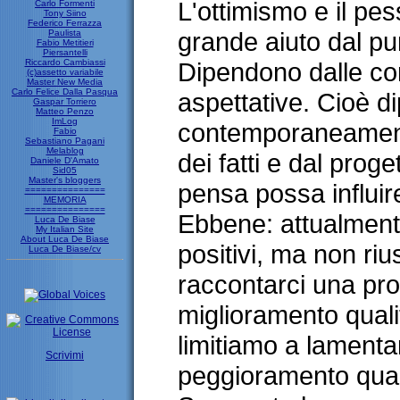
L'ottimismo e il pe
Carlo Formenti
Tony Siino
Federico Ferrazza
grande aiuto dal pun
Paulista
Fabio Metitieri
Piersantelli
Riccardo Cambiassi
Dipendono dalle cond
(c)assetto variabile
Master New Media
Carlo Felice Dalla Pasqua
aspettative. Cioè 
Gaspar Torriero
Matteo Penzo
ImLog
contemporaneament
Fabio
Sebastiano Pagani
Melablog
dei fatti e dal prog
Daniele D'Amato
Sid05
Master's bloggers
pensa possa influire 
===============
MEMORIA
===============
Ebbene: attualmente
Luca De Biase
My Italian Site
About Luca De Biase
positivi, ma non ri
Luca De Biase/cv
raccontarci una pro
miglioramento qualit
limitiamo a lamenta
Scrivimi
peggioramento quan