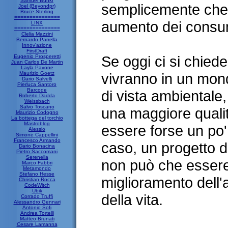
Samuel Bunkr
semplicemente che 
Joel (Beyondpr)
Bruce Sterling
===============
aumento dei consu
LINX
===============
Clelia Mazzini
Bernardo Parrella
Innov'azione
FirstDraft
Se oggi ci si chiede
Eugenio Prosperetti
Juan Carlos De Martin
Layla Pavone
Maurizio Goetz
vivranno in un mond
Dario Salvelli
Pierluca Santoro
Barcode
di vista ambientale
Roberto Dadda
Weissbach
Salvo Toscano
una maggiore qualità
Maurizio Codogno
La bottega del torchio
Mastroblog
essere forse un po' 
Alessio
Simone Cappellini
Francesco Armando
caso, un progetto d
Dario Bonacina
Pietro Saccomani
Serenella
non può che esser
Marco Fabbri
Metamondo
Stefano Hesse
miglioramento dell'
Christian Rocca
CodeWitch
Ubik
della vita.
Corrado Truffi
Alessandro Gennari
Antonio Sofi
Andrea Tortelli
Matteo Brunati
Cesare Lamanna