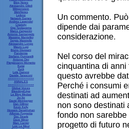
Blog Notes
Alessandro Gilioli
Wittgenstein
WebNotes
Un commento. Può 
Leibniz
Network Games
Andrea Lawendel
dipende dai paramet
Criativity
Gigi Tagliapietra
Marco Zamperini
considerazione.
Antonio Santangelo
Massimo Mantellini
Sergio Maistrello
Alessandro Longo
Mauro Lupi
Bruno Giussani
Nel corso del mira
Pandemia
Stefano Quintarelli
Antonio Dini
Piergiovanni Mometto
cinquantina di ann
Kurai
Zuck
Lele Dainesi
questo avrebbe dato r
Davide Tarasconi
===============
ANNALES
Perché i consumi 
===============
Global Voices
BleedingEdge
destinati ad aumen
Le Blog Medias
Joi Ito
David Weinberger
non sono destinati
Dan Gillmor
Kevin Kelly
Hossein Derakhshan
fondo non sarebbe 
Alfonso Fuggetta
Doc Searls
Dave Winer
progetto di futuro 
Marc Canter
Loic Le Meur