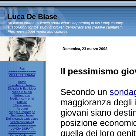
Luca De Biase
An Italian journalist writes about what's happening in his funny country:
a laboratory for the study of broken democracy and creative capitalism.
Plus news about media and cultures.
Domenica, 23 marzo 2008
Il pessimismo gio
Rss
===============
VITA QUOTIDIANA
===============
Home
Braudel - in italiano
Digitalia & EquiLiber
Secondo un
sonda
Video e audio
Italian post
Media (.com e .it)
maggioranza degli i
Culture
Effetto memo
Appunti
giovani siano desti
Viaggi e reportage
Technorati faves
Del.icio.us/lucadebiase
posizione economic
Vecchi videoblog
===============
LUNGA DURATA
quella dei loro genit
===============
Paolo Valdemarin