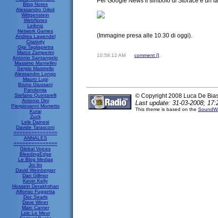
Per Google News il simbolo di Storace è un fat
Blog Notes
Alessandro Gilioli
Wittgenstein
WebNotes
Leibniz
Network Games
(Immagine presa alle 10.30 di oggi).
Andrea Lawendel
Criativity
Gigi Tagliapietra
Marco Zamperini
10:58:12 AM
comment [
]
;
Antonio Santangelo
Massimo Mantellini
Sergio Maistrello
Alessandro Longo
Mauro Lupi
Bruno Giussani
Pandemia
Stefano Quintarelli
© Copyright 2008 Luca De Bia
Antonio Dini
Last update: 31-03-2008; 17:
Piergiovanni Mometto
This theme is based on the
SoundWa
Kurai
Zuck
Lele Dainesi
Davide Tarasconi
===============
ANNALES
===============
Global Voices
BleedingEdge
Le Blog Medias
Joi Ito
David Weinberger
Dan Gillmor
Kevin Kelly
Hossein Derakhshan
Alfonso Fuggetta
Doc Searls
Dave Winer
Marc Canter
Loic Le Meur