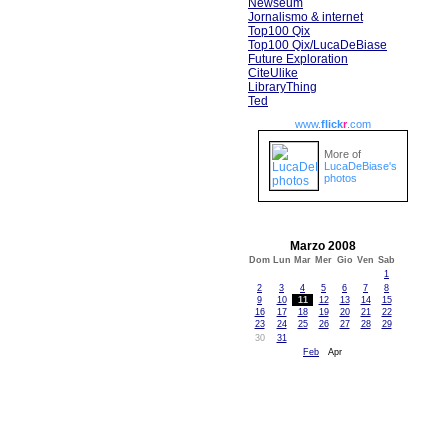
Newseum
Jornalismo & internet
Top100 Qix
Top100 Qix/LucaDeBiase
Future Exploration
CiteUlike
LibraryThing
Ted
www.
flick
r
.com
More of
LucaDeBiase's
photos
Marzo 2008
Dom
Lun
Mar
Mer
Gio
Ven
Sab
1
2
3
4
5
6
7
8
9
10
11
12
13
14
15
16
17
18
19
20
21
22
23
24
25
26
27
28
29
30
31
Feb
Apr