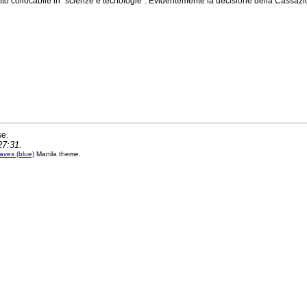
to collocabile in "scienze e tecnologie". Evidentemente la decisione della Cassazio
se.
27:31.
ves (blue)
Manila theme.