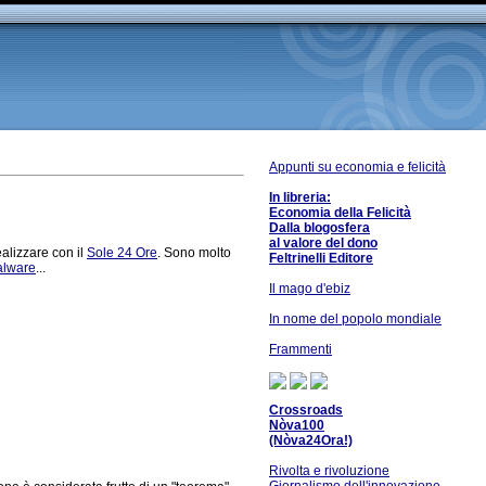
Appunti su economia e felicità
In libreria:
Economia della Felicità
Dalla blogosfera
al valore del dono
ealizzare con il
Sole 24 Ore
. Sono molto
Feltrinelli Editore
alware
...
Il mago d'ebiz
In nome del popolo mondiale
Frammenti
Crossroads
Nòva100
(Nòva24Ora!)
Rivolta e rivoluzione