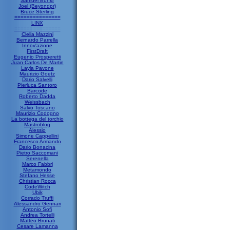
Samuel Bunkr
Joel (Beyondpr)
Bruce Sterling
===============
LINX
===============
Clelia Mazzini
Bernardo Parrella
Innov'azione
FirstDraft
Eugenio Prosperetti
Juan Carlos De Martin
Layla Pavone
Maurizio Goetz
Dario Salvelli
Pierluca Santoro
Barcode
Roberto Dadda
Weissbach
Salvo Toscano
Maurizio Codogno
La bottega del torchio
Mastroblog
Alessio
Simone Cappellini
Francesco Armando
Dario Bonacina
Pietro Saccomani
Serenella
Marco Fabbri
Metamondo
Stefano Hesse
Christian Rocca
CodeWitch
Ubik
Corrado Truffi
Alessandro Gennari
Antonio Sofi
Andrea Tortelli
Matteo Brunati
Cesare Lamanna