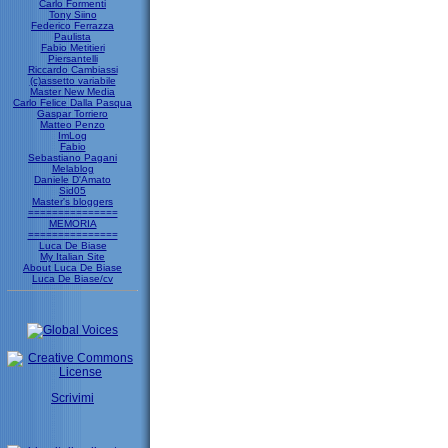
Carlo Formenti
Tony Siino
Federico Ferrazza
Paulista
Fabio Metitieri
Piersantelli
Riccardo Cambiassi
(c)assetto variabile
Master New Media
Carlo Felice Dalla Pasqua
Gaspar Torriero
Matteo Penzo
ImLog
Fabio
Sebastiano Pagani
Melablog
Daniele D'Amato
Sid05
Master's bloggers
===============
MEMORIA
===============
Luca De Biase
My Italian Site
About Luca De Biase
Luca De Biase/cv
Scrivimi