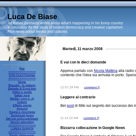
Luca De Biase
An Italian journalist writes about what's happening in his funny country:
a laboratory for the study of broken democracy and creative capitalism.
Plus news about media and cultures.
Martedì, 11 marzo 2008
E vai con le dieci domande
Rss
Appena parlato con
Nicola Mattina
alla radio 
===============
contento che l'idea sia arrivata in porto. Sp
VITA QUOTIDIANA
===============
Home
Braudel - in italiano
12:07:29 PM
comment [
]
;
Digitalia & EquiLiber
Video e audio
Italian post
Leggere al contrario
Media (.com e .it)
Culture
Effetto memo
Bel
post
di Miki sul segreto del successo dei
Appunti
Viaggi e reportage
Technorati faves
11:14:22 AM
comment [
]
;
Del.icio.us/lucadebiase
Vecchi videoblog
===============
Bizzarra collocazione in Google News
LUNGA DURATA
===============
Paolo Valdemarin