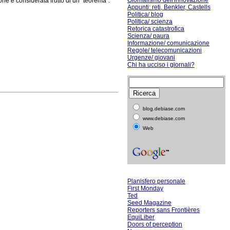
Giornalismo dell'innovazione
ne è considerata frutto di un "teorema".
Appunti: reti, Benkler, Castells
Politica/ blog
Politica/ scienza
Retorica catastrofica
Scienza/ paura
Informazione/ comunicazione
Regole/ telecomunicazioni
Urgenze/ giovani
Chi ha ucciso i giornali?
blog.debiase.com
www.debiase.com
Web
Planisfero personale
First Monday
Ted
Seed Magazine
Reporters sans Frontières
EquiLiber
Doors of perception