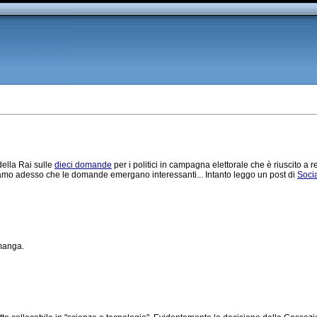
della Rai sulle
dieci domande
per i politici in campagna elettorale che è riuscito a r
eriamo adesso che le domande emergano interessanti... Intanto leggo un post di
Soci
 manga.