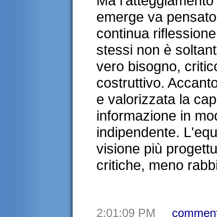
Ma l'atteggiamento 
emerge va pensato.
continua riflession
stessi non è soltan
vero bisogno, criti
costruttivo. Accant
e valorizzata la ca
informazione in m
indipendente. L'equ
visione più progettua
critiche, meno rabb
2:01:09 PM
comment