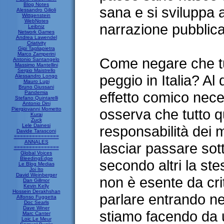
Blog Notes
sana e si sviluppa 
Alessandro Gilioli
Wittgenstein
WebNotes
narrazione pubblica 
Leibniz
Network Games
Andrea Lawendel
Criativity
Gigi Tagliapietra
Marco Zamperini
Come negare che tu
Antonio Santangelo
Massimo Mantellini
Sergio Maistrello
peggio in Italia? Al 
Alessandro Longo
Mauro Lupi
Bruno Giussani
effetto comico neces
Pandemia
Stefano Quintarelli
Antonio Dini
Piergiovanni Mometto
osserva che tutto 
Kurai
Zuck
Lele Dainesi
responsabilità dei 
Davide Tarasconi
===============
ANNALES
lasciar passare sott
===============
Global Voices
BleedingEdge
secondo altri la st
Le Blog Medias
Joi Ito
David Weinberger
non è esente da cr
Dan Gillmor
Kevin Kelly
Hossein Derakhshan
parlare entrando ne
Alfonso Fuggetta
Doc Searls
Dave Winer
stiamo facendo da u
Marc Canter
Loic Le Meur