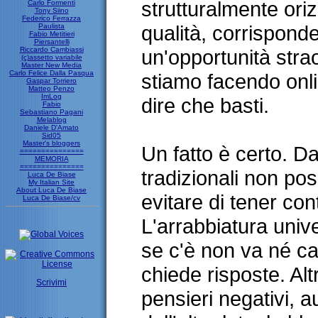
strutturalmente oriz
Carlo Formenti
Tony Siino
Federico Ferrazza
qualità, corrispond
Paulista
Fabio Metitieri
Piersantelli
Riccardo Cambiassi
un'opportunità stra
(c)assetto variabile
Master New Media
Carlo Felice Dalla Pasqua
stiamo facendo onli
Gaspar Torriero
Matteo Penzo
ImLog
dire che basti.
Fabio
Sebastiano Pagani
Melablog
Daniele D'Amato
Sid05
Master's bloggers
Un fatto è certo. Da
===============
MEMORIA
===============
tradizionali non p
Luca De Biase
My Italian Site
About Luca De Biase
evitare di tener con
Luca De Biase/cv
L'arrabbiatura uni
se c'è non va né c
chiede risposte. Alt
Scrivimi
pensieri negativi, a