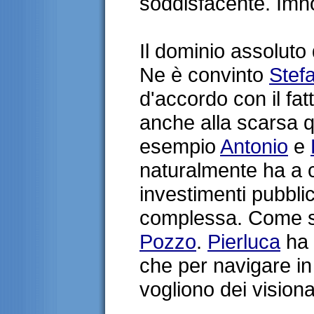
soddisfacente. Imh
Il dominio assoluto d
Ne è convinto
Stef
d'accordo con il fat
anche alla scarsa qu
esempio
Antonio
e
naturalmente ha a c
investimenti pubblic
complessa. Come s
Pozzo
.
Pierluca
ha 
che per navigare in
vogliono dei visiona