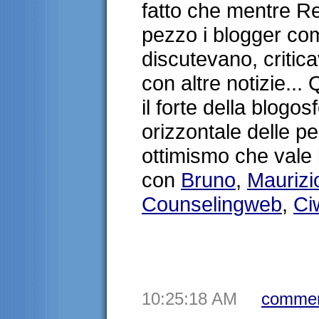
fatto che mentre R
pezzo i blogger c
discutevano, critic
con altre notizie..
il forte della blogo
orizzontale delle p
ottimismo che vale 
con
Bruno
,
Maurizi
Counselingweb
,
Ci
10:25:18 AM
commen