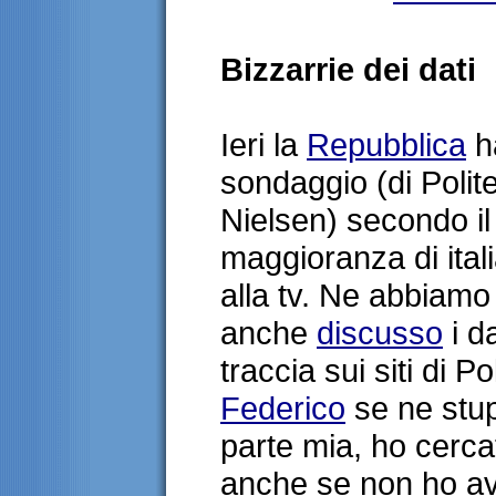
Bizzarrie dei dati
Ieri la
Repubblica
ha
sondaggio (di Polit
Nielsen) secondo il
maggioranza di itali
alla tv. Ne abbiam
anche
discusso
i da
traccia sui siti di P
Federico
se ne stup
parte mia, ho cerca
anche se non ho avu