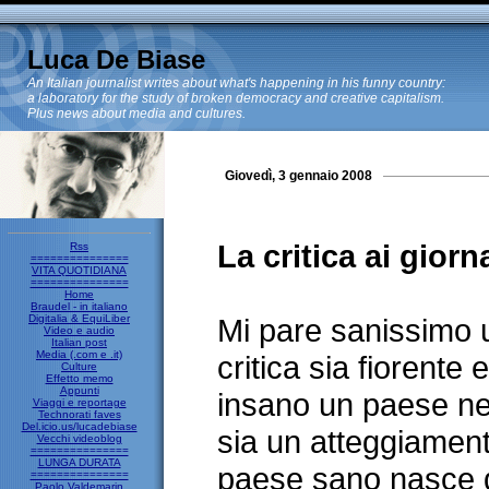
Luca De Biase
An Italian journalist writes about what's happening in his funny country:
a laboratory for the study of broken democracy and creative capitalism.
Plus news about media and cultures.
Giovedì, 3 gennaio 2008
La critica ai giorna
Rss
===============
VITA QUOTIDIANA
===============
Home
Braudel - in italiano
Digitalia & EquiLiber
Mi pare sanissimo 
Video e audio
Italian post
Media (.com e .it)
critica sia fiorente
Culture
Effetto memo
Appunti
insano un paese nel
Viaggi e reportage
Technorati faves
Del.icio.us/lucadebiase
sia un atteggiament
Vecchi videoblog
===============
LUNGA DURATA
paese sano nasce 
===============
Paolo Valdemarin