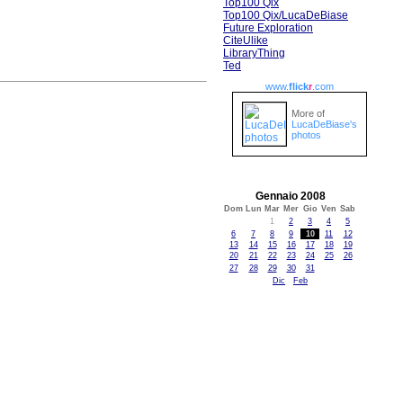
Top100 Qix
Top100 Qix/LucaDeBiase
Future Exploration
CiteUlike
LibraryThing
Ted
www.
flick
r
.com
More of
LucaDeBiase's
photos
Gennaio 2008
Dom
Lun
Mar
Mer
Gio
Ven
Sab
1
2
3
4
5
6
7
8
9
10
11
12
13
14
15
16
17
18
19
20
21
22
23
24
25
26
27
28
29
30
31
Dic
Feb