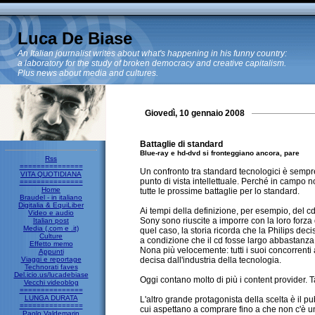
Luca De Biase
An Italian journalist writes about what's happening in his funny country:
a laboratory for the study of broken democracy and creative capitalism.
Plus news about media and cultures.
Giovedì, 10 gennaio 2008
Battaglie di standard
Blue-ray e hd-dvd si fronteggiano ancora, pare
Rss
===============
Un confronto tra standard tecnologici è sempre
VITA QUOTIDIANA
punto di vista intellettuale. Perché in campo 
===============
Home
tutte le prossime battaglie per lo standard.
Braudel - in italiano
Digitalia & EquiLiber
Ai tempi della definizione, per esempio, del cd h
Video e audio
Sony sono riuscite a imporre con la loro forza 
Italian post
Media (.com e .it)
quel caso, la storia ricorda che la Philips deci
Culture
a condizione che il cd fosse largo abbastanza 
Effetto memo
Nona più velocemente: tutti i suoi concorrenti
Appunti
Viaggi e reportage
decisa dall'industria della tecnologia.
Technorati faves
Del.icio.us/lucadebiase
Oggi contano molto di più i content provider. 
Vecchi videoblog
===============
LUNGA DURATA
L'altro grande protagonista della scelta è il 
===============
cui aspettano a comprare fino a che non c'è un
Paolo Valdemarin