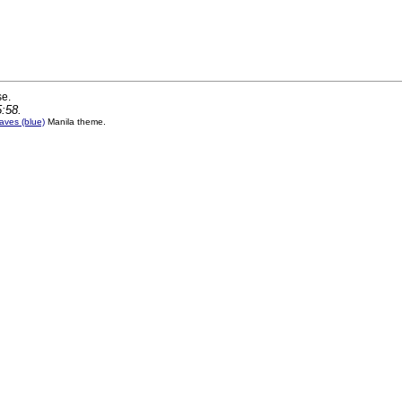
se.
5:58.
ves (blue)
Manila theme.