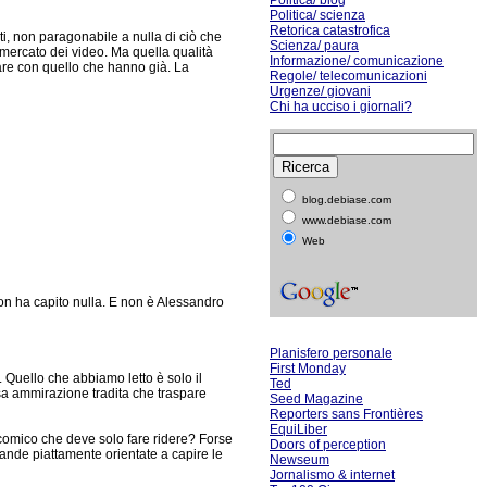
Politica/ blog
Politica/ scienza
Retorica catastrofica
ti, non paragonabile a nulla di ciò che
Scienza/ paura
 mercato dei video. Ma quella qualità
Informazione/ comunicazione
are con quello che hanno già. La
Regole/ telecomunicazioni
Urgenze/ giovani
Chi ha ucciso i giornali?
blog.debiase.com
www.debiase.com
Web
on ha capito nulla. E non è Alessandro
Planisfero personale
First Monday
 Quello che abbiamo letto è solo il
Ted
ssa ammirazione tradita che traspare
Seed Magazine
Reporters sans Frontières
EquiLiber
 comico che deve solo fare ridere? Forse
Doors of perception
ande piattamente orientate a capire le
Newseum
Jornalismo & internet