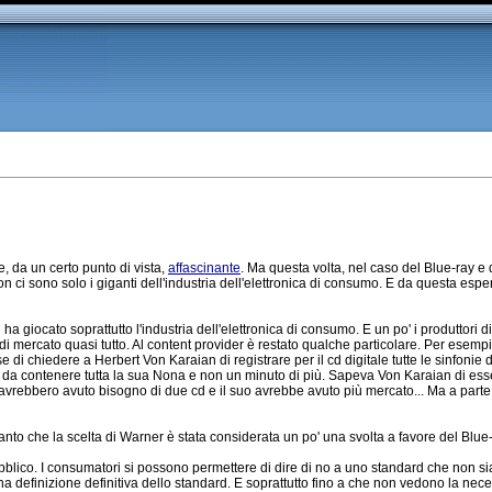
, da un certo punto di vista,
affascinante
. Ma questa volta, nel caso del Blue-ray e 
non ci sono solo i giganti dell'industria dell'elettronica di consumo. E da questa e
a giocato soprattutto l'industria dell'elettronica di consumo. E un po' i produttori di 
di mercato quasi tutto. Al content provider è restato qualche particolare. Per esemp
se di chiedere a Herbert Von Karaian di registrare per il cd digitale tutte le sinfoni
da contenere tutta la sua Nona e non un minuto di più. Sapeva Von Karaian di esser
 avrebbero avuto bisogno di due cd e il suo avrebbe avuto più mercato... Ma a parte 
Tanto che la scelta di Warner è stata considerata un po' una svolta a favore del Blu
pubblico. I consumatori si possono permettere di dire di no a uno standard che non s
a definizione definitiva dello standard. E soprattutto fino a che non vedono la ne