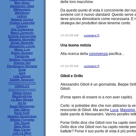
delle loro macchine.
Blog Notes
Alessandro Gilioli
Wittgenstein
Da questo punto di vista il concorrente del nu
WebNotes
avviene con il nuovo standard. Questo serve an
Leibniz
deve ancora dimostrarsi come necessaria. E n
Network Games
Andrea Lawendel
strategia dei produttori deve tenerne conto.
Criativity
Gigi Tagliapietra
Marco Zamperini
10:45:09 AM
comment [
]
;
Antonio Santangelo
Massimo Mantellini
Sergio Maistrello
Una buona notizia
Alessandro Longo
Mauro Lupi
Bruno Giussani
Alla ricerca della
convivenza
pacifica...
Pandemia
Stefano Quintarelli
Antonio Dini
Piergiovanni Mometto
10:24:05 AM
comment [
]
;
Kurai
Zuck
Gilioli e Grillo
Lele Dainesi
Davide Tarasconi
===============
Alessandro Gilioli è un giornalista. Beppe Gril
ANNALES
Gilioli.
===============
Global Voices
BleedingEdge
(Forse spero di essere io a non aver capito).
Le Blog Medias
Joi Ito
Certo: si potrebbe dire che non abbiamo la ver
David Weinberger
Dan Gillmor
resoconto di Gilioli. Ma anche
Luca
,
Massimo
Kevin Kelly
dalle parole di Alessandro. Vanno peraltro letti 
Hossein Derakhshan
Alfonso Fuggetta
Forse Grillo dice che Gilioli non ha capito ni
Doc Searls
Dave Winer
Grillo dice che Gilioli non ha capito niente p
Marc Canter
battute? Forse il suo punto di vista è più profo
Loic Le Meur