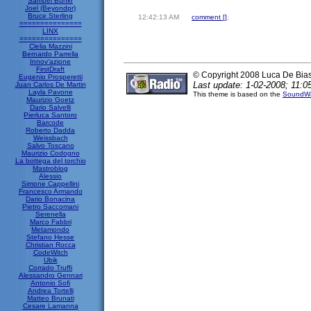
Samuel Bunkr
Joel (Beyondpr)
Bruce Sterling
12:42:13 AM
comment [
]
;
===============
LINX
===============
Clelia Mazzini
Bernardo Parrella
Innov'azione
FirstDraft
© Copyright 2008 Luca De Bia
Eugenio Prosperetti
Last update: 1-02-2008; 11:0
Juan Carlos De Martin
Layla Pavone
This theme is based on the
SoundWa
Maurizio Goetz
Dario Salvelli
Pierluca Santoro
Barcode
Roberto Dadda
Weissbach
Salvo Toscano
Maurizio Codogno
La bottega del torchio
Mastroblog
Alessio
Simone Cappellini
Francesco Armando
Dario Bonacina
Pietro Saccomani
Serenella
Marco Fabbri
Metamondo
Stefano Hesse
Christian Rocca
CodeWitch
Ubik
Corrado Truffi
Alessandro Gennari
Antonio Sofi
Andrea Tortelli
Matteo Brunati
Cesare Lamanna