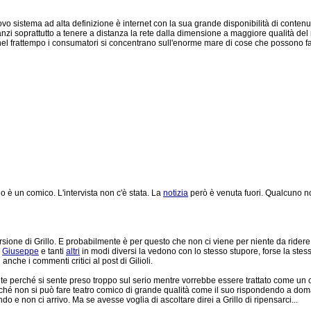
ovo sistema ad alta definizione è internet con la sua grande disponibilità di contenu
zi soprattutto a tenere a distanza la rete dalla dimensione a maggiore qualità del
el frattempo i consumatori si concentrano sull'enorme mare di cose che possono f
lo è un comico. L'intervista non c'è stata. La
notizia
però è venuta fuori. Qualcuno n
sione di Grillo. E probabilmente è per questo che non ci viene per niente da ridere.
,
Giuseppe
e tanti
altri
in modi diversi la vedono con lo stesso stupore, forse la ste
anche i commenti critici al post di Gilioli.
ente perché si sente preso troppo sul serio mentre vorrebbe essere trattato come un
erché non si può fare teatro comico di grande qualità come il suo rispondendo a dom
ndo e non ci arrivo. Ma se avesse voglia di ascoltare direi a Grillo di ripensarci...