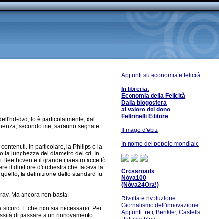
Appunti su economia e felicità
In libreria:
Economia della Felicità
Dalla blogosfera
al valore del dono
Feltrinelli Editore
dell'hd-dvd, lo è particolarmente, dal
sperienza, secondo me, saranno segnate
Il mago d'ebiz
In nome del popolo mondiale
contenuti. In particolare, la Philips e la
io la lunghezza del diametro del cd. In
e di Beethoven e il grande maestro accettò
e il direttore d'orchestra che faceva la
Crossroads
quello, la definizione dello standard fu
Nòva100
(Nòva24Ora!)
e-ray. Ma ancora non basta.
Rivolta e rivoluzione
Giornalismo dell'innovazione
ia sicuro. E che non sia necessario. Per
Appunti: reti, Benkler, Castells
cessità di passare a un rinnovamento