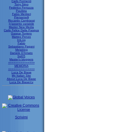
Carlo Formenti
Tony Siino
Federico Ferrazza
Paulista
Fabio Metitieri
Piersantelli
Riccardo Cambiassi
(c)assetto variabile
Master New Media
Carlo Felice Dalla Pasqua
Gaspar Torriero
Matteo Penzo
ImLog
Fabio
Sebastiano Pagani
Melablog
Daniele D'Amato
Sid05
Master's bloggers
===============
MEMORIA
===============
Luca De Biase
My Italian Site
About Luca De Biase
Luca De Biase/cv
Scrivimi