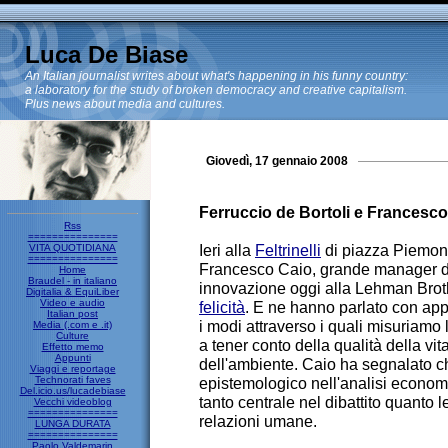
Luca De Biase
An Italian journalist writes about what's happening in his funny country:
a laboratory for the study of broken democracy and creative capitalism.
Plus news about media and cultures.
Giovedì, 17 gennaio 2008
Ferruccio de Bortoli e Francesc
Rss
===============
Ieri alla
Feltrinelli
di piazza Piemon
VITA QUOTIDIANA
===============
Francesco Caio, grande manager d
Home
Braudel - in italiano
innovazione oggi alla Lehman Brot
Digitalia & EquiLiber
Video e audio
felicità
. E ne hanno parlato con app
Italian post
i modi attraverso i quali misuriamo 
Media (.com e .it)
Culture
a tener conto della qualità della vit
Effetto memo
Appunti
dell'ambiente. Caio ha segnalato c
Viaggi e reportage
Technorati faves
epistemologico nell'analisi econom
Del.icio.us/lucadebiase
tanto centrale nel dibattito quanto
Vecchi videoblog
===============
relazioni umane.
LUNGA DURATA
===============
Paolo Valdemarin