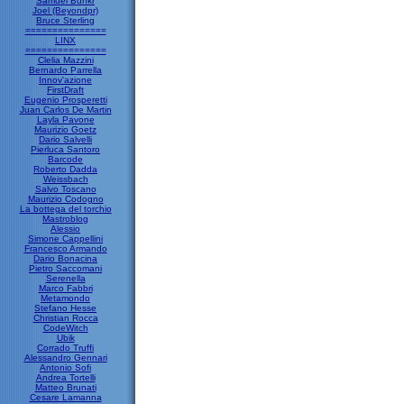
Samuel Bunkr
Joel (Beyondpr)
Bruce Sterling
===============
LINX
===============
Clelia Mazzini
Bernardo Parrella
Innov'azione
FirstDraft
Eugenio Prosperetti
Juan Carlos De Martin
Layla Pavone
Maurizio Goetz
Dario Salvelli
Pierluca Santoro
Barcode
Roberto Dadda
Weissbach
Salvo Toscano
Maurizio Codogno
La bottega del torchio
Mastroblog
Alessio
Simone Cappellini
Francesco Armando
Dario Bonacina
Pietro Saccomani
Serenella
Marco Fabbri
Metamondo
Stefano Hesse
Christian Rocca
CodeWitch
Ubik
Corrado Truffi
Alessandro Gennari
Antonio Sofi
Andrea Tortelli
Matteo Brunati
Cesare Lamanna