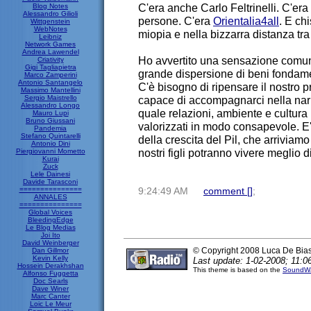
C'era anche Carlo Feltrinelli. C'era
Blog Notes
Alessandro Gilioli
persone. C'era
Orientalia4all
. E ch
Wittgenstein
WebNotes
miopia e nella bizzarra distanza tra 
Leibniz
Network Games
Andrea Lawendel
Ho avvertito una sensazione comun
Criativity
Gigi Tagliapietra
grande dispersione di beni fondament
Marco Zamperini
Antonio Santangelo
C'è bisogno di ripensare il nostro
Massimo Mantellini
Sergio Maistrello
capace di accompagnarci nella narr
Alessandro Longo
quale relazioni, ambiente e cultur
Mauro Lupi
Bruno Giussani
valorizzati in modo consapevole. E'
Pandemia
Stefano Quintarelli
della crescita del Pil, che arriviamo
Antonio Dini
nostri figli potranno vivere meglio di
Piergiovanni Mometto
Kurai
Zuck
Lele Dainesi
Davide Tarasconi
===============
9:24:49 AM
comment [
]
;
ANNALES
===============
Global Voices
BleedingEdge
Le Blog Medias
Joi Ito
David Weinberger
© Copyright 2008 Luca De Bia
Dan Gillmor
Kevin Kelly
Last update: 1-02-2008; 11:0
Hossein Derakhshan
This theme is based on the
SoundWa
Alfonso Fuggetta
Doc Searls
Dave Winer
Marc Canter
Loic Le Meur