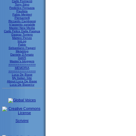
Carlo Formenti
Tony Siino
Federico Ferrazza
Paulista
Fabio Metitieri
Piersantelli
Riccardo Cambiassi
(c)assetto variabile
Master New Media
Carlo Felice Dalla Pasqua
Gaspar Torriero
Matteo Penzo
ImLog
Fabio
Sebastiano Pagani
Melablog
Daniele D'Amato
Sid05
Master's bloggers
===============
MEMORIA
===============
Luca De Biase
My Italian Site
About Luca De Biase
Luca De Biase/cv
Scrivimi