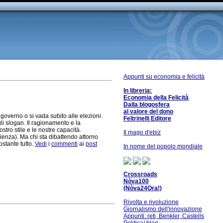
Appunti su economia e felicità
In libreria:
Economia della Felicità
Dalla blogosfera
al valore del dono
overno o si vada subito alle elezioni.
Feltrinelli Editore
li slogan. Il ragionamento e la
tro stile e le nostre capacità.
Il mago d'ebiz
ienza). Ma chi sta dibattendo attorno
ostante tutto.
Vedi
i
commenti
ai
post
In nome del popolo mondiale
Crossroads
Nòva100
(Nòva24Ora!)
Rivolta e rivoluzione
Giornalismo dell'innovazione
Appunti: reti, Benkler, Castells