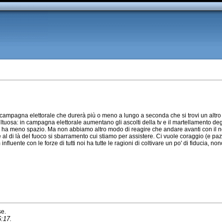
campagna elettorale che durerà più o meno a lungo a seconda che si trovi un altro g
ultuosa: in campagna elettorale aumentano gli ascolti della tv e il martellamento deg
 ha meno spazio. Ma non abbiamo altro modo di reagire che andare avanti con il nos
l di là del fuoco si sbarramento cui stiamo per assistere. Ci vuole coraggio (e paz
luente con le forze di tutti noi ha tutte le ragioni di coltivare un po' di fiducia, non
se.
6:17.