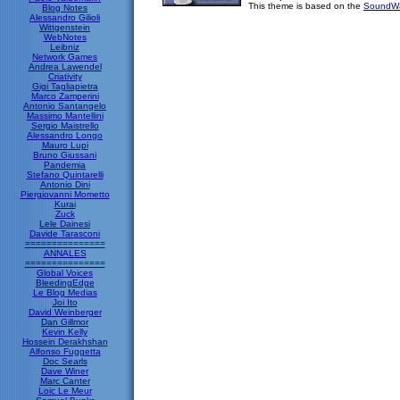
This theme is based on the
SoundWa
Blog Notes
Alessandro Gilioli
Wittgenstein
WebNotes
Leibniz
Network Games
Andrea Lawendel
Criativity
Gigi Tagliapietra
Marco Zamperini
Antonio Santangelo
Massimo Mantellini
Sergio Maistrello
Alessandro Longo
Mauro Lupi
Bruno Giussani
Pandemia
Stefano Quintarelli
Antonio Dini
Piergiovanni Mometto
Kurai
Zuck
Lele Dainesi
Davide Tarasconi
===============
ANNALES
===============
Global Voices
BleedingEdge
Le Blog Medias
Joi Ito
David Weinberger
Dan Gillmor
Kevin Kelly
Hossein Derakhshan
Alfonso Fuggetta
Doc Searls
Dave Winer
Marc Canter
Loic Le Meur