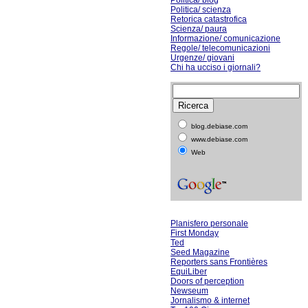
Politica/ blog
Politica/ scienza
Retorica catastrofica
Scienza/ paura
Informazione/ comunicazione
Regole/ telecomunicazioni
Urgenze/ giovani
Chi ha ucciso i giornali?
blog.debiase.com
www.debiase.com
Web
Planisfero personale
First Monday
Ted
Seed Magazine
Reporters sans Frontières
EquiLiber
Doors of perception
Newseum
Jornalismo & internet