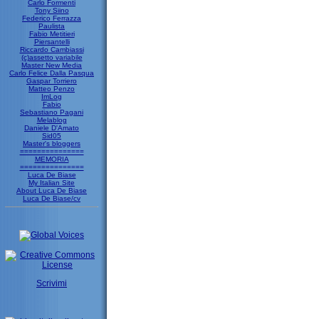
Carlo Formenti
Tony Siino
Federico Ferrazza
Paulista
Fabio Metitieri
Piersantelli
Riccardo Cambiassi
(c)assetto variabile
Master New Media
Carlo Felice Dalla Pasqua
Gaspar Torriero
Matteo Penzo
ImLog
Fabio
Sebastiano Pagani
Melablog
Daniele D'Amato
Sid05
Master's bloggers
===============
MEMORIA
===============
Luca De Biase
My Italian Site
About Luca De Biase
Luca De Biase/cv
Scrivimi