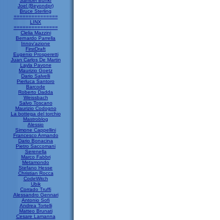
Samuel Bunkr
Joel (Beyondpr)
Bruce Sterling
===============
LINX
===============
Clelia Mazzini
Bernardo Parrella
Innov'azione
FirstDraft
Eugenio Prosperetti
Juan Carlos De Martin
Layla Pavone
Maurizio Goetz
Dario Salvelli
Pierluca Santoro
Barcode
Roberto Dadda
Weissbach
Salvo Toscano
Maurizio Codogno
La bottega del torchio
Mastroblog
Alessio
Simone Cappellini
Francesco Armando
Dario Bonacina
Pietro Saccomani
Serenella
Marco Fabbri
Metamondo
Stefano Hesse
Christian Rocca
CodeWitch
Ubik
Corrado Truffi
Alessandro Gennari
Antonio Sofi
Andrea Tortelli
Matteo Brunati
Cesare Lamanna