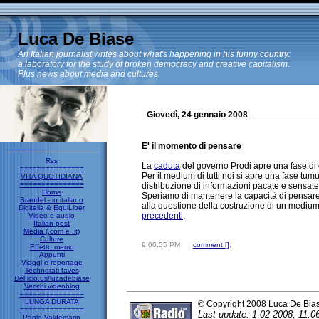
Luca De Biase
An Italian journalist writes about what's happening in his funny country:
a laboratory for the study of broken democracy and creative capitalism.
Plus news about media and cultures.
Giovedì, 24 gennaio 2008
E' il momento di pensare
Rss
La
cad
uta
del governo Prodi apre una fase di 
===============
Per il medium di tutti noi si apre una fase tum
VITA QUOTIDIANA
===============
distribuzione di informazioni pacate e sensate
Home
Speriamo di mantenere la capacità di pensare a
Braudel - in italiano
alla questione della costruzione di un medium inf
Digitalia & EquiLiber
precedenti
.
Video e audio
Italian post
Media (.com e .it)
Culture
9:00:55 PM
comment [
]
;
Effetto memo
Appunti
Viaggi e reportage
Technorati faves
Del.icio.us/lucadebiase
Vecchi videoblog
===============
LUNGA DURATA
© Copyright 2008 Luca De Bia
===============
Last update: 1-02-2008; 11:0
Paolo Valdemarin