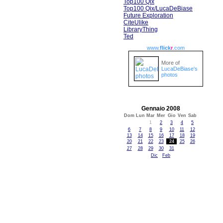
Top100 Qix
Top100 Qix/LucaDeBiase
Future Exploration
CiteUlike
LibraryThing
Ted
www.
flick
r
.com
More of
LucaDeBiase's
photos
Gennaio 2008
Dom
Lun
Mar
Mer
Gio
Ven
Sab
1
2
3
4
5
6
7
8
9
10
11
12
13
14
15
16
17
18
19
20
21
22
23
24
25
26
27
28
29
30
31
Dic
Feb