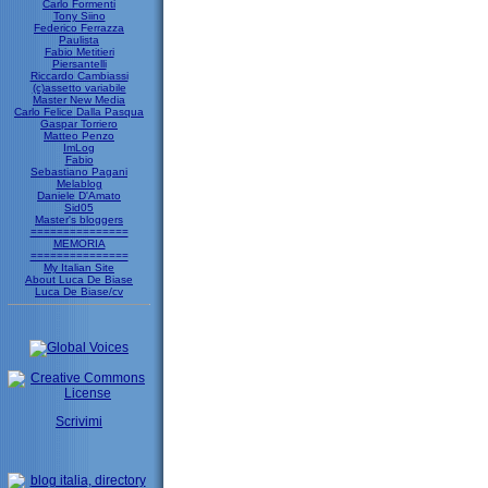
Carlo Formenti
Tony Siino
Federico Ferrazza
Paulista
Fabio Metitieri
Piersantelli
Riccardo Cambiassi
(c)assetto variabile
Master New Media
Carlo Felice Dalla Pasqua
Gaspar Torriero
Matteo Penzo
ImLog
Fabio
Sebastiano Pagani
Melablog
Daniele D'Amato
Sid05
Master's bloggers
===============
MEMORIA
===============
My Italian Site
About Luca De Biase
Luca De Biase/cv
Scrivimi