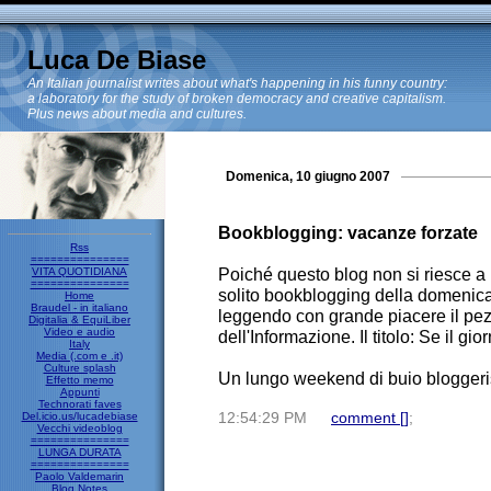
Luca De Biase
An Italian journalist writes about what's happening in his funny country:
a laboratory for the study of broken democracy and creative capitalism.
Plus news about media and cultures.
Domenica, 10 giugno 2007
Bookblogging: vacanze forzate
Rss
===============
Poiché questo blog non si riesce a 
VITA QUOTIDIANA
===============
solito bookblogging della domenica
Home
Braudel - in italiano
leggendo con grande piacere il pez
Digitalia & EquiLiber
Video e audio
dell'Informazione. Il titolo: Se il gi
Italy
Media (.com e .it)
Culture splash
Un lungo weekend di buio bloggeri
Effetto memo
Appunti
Technorati faves
Del.icio.us/lucadebiase
12:54:29 PM
comment [
]
;
Vecchi videoblog
===============
LUNGA DURATA
===============
Paolo Valdemarin
Blog Notes