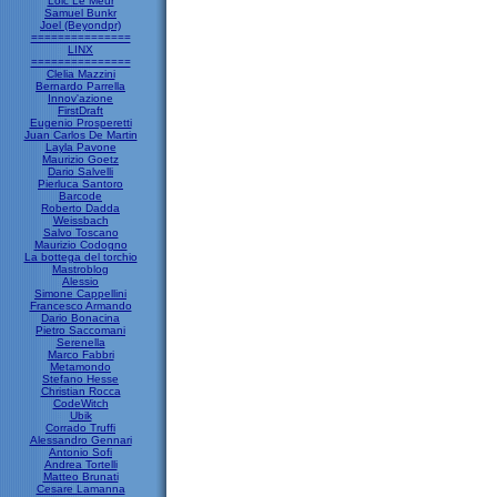
Loic Le Meur
Samuel Bunkr
Joel (Beyondpr)
===============
LINX
===============
Clelia Mazzini
Bernardo Parrella
Innov'azione
FirstDraft
Eugenio Prosperetti
Juan Carlos De Martin
Layla Pavone
Maurizio Goetz
Dario Salvelli
Pierluca Santoro
Barcode
Roberto Dadda
Weissbach
Salvo Toscano
Maurizio Codogno
La bottega del torchio
Mastroblog
Alessio
Simone Cappellini
Francesco Armando
Dario Bonacina
Pietro Saccomani
Serenella
Marco Fabbri
Metamondo
Stefano Hesse
Christian Rocca
CodeWitch
Ubik
Corrado Truffi
Alessandro Gennari
Antonio Sofi
Andrea Tortelli
Matteo Brunati
Cesare Lamanna