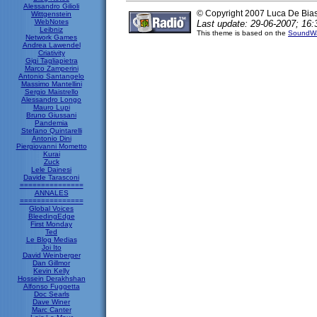
Alessandro Gilioli
© Copyright 2007 Luca De Bia
Wittgenstein
WebNotes
Last update: 29-06-2007; 16:
Leibniz
This theme is based on the
SoundWa
Network Games
Andrea Lawendel
Criativity
Gigi Tagliapietra
Marco Zamperini
Antonio Santangelo
Massimo Mantellini
Sergio Maistrello
Alessandro Longo
Mauro Lupi
Bruno Giussani
Pandemia
Stefano Quintarelli
Antonio Dini
Piergiovanni Mometto
Kurai
Zuck
Lele Dainesi
Davide Tarasconi
===============
ANNALES
===============
Global Voices
BleedingEdge
First Monday
Ted
Le Blog Medias
Joi Ito
David Weinberger
Dan Gillmor
Kevin Kelly
Hossein Derakhshan
Alfonso Fuggetta
Doc Searls
Dave Winer
Marc Canter