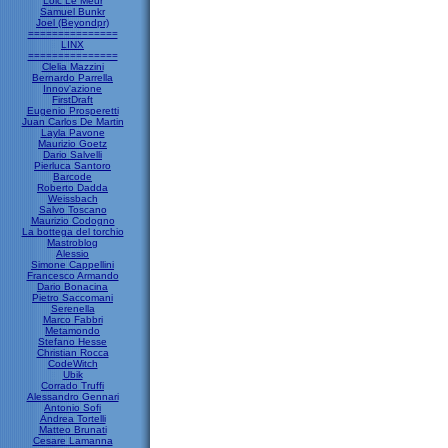
Loic Le Meur
Samuel Bunkr
Joel (Beyondpr)
===============
LINX
===============
Clelia Mazzini
Bernardo Parrella
Innov'azione
FirstDraft
Eugenio Prosperetti
Juan Carlos De Martin
Layla Pavone
Maurizio Goetz
Dario Salvelli
Pierluca Santoro
Barcode
Roberto Dadda
Weissbach
Salvo Toscano
Maurizio Codogno
La bottega del torchio
Mastroblog
Alessio
Simone Cappellini
Francesco Armando
Dario Bonacina
Pietro Saccomani
Serenella
Marco Fabbri
Metamondo
Stefano Hesse
Christian Rocca
CodeWitch
Ubik
Corrado Truffi
Alessandro Gennari
Antonio Sofi
Andrea Tortelli
Matteo Brunati
Cesare Lamanna