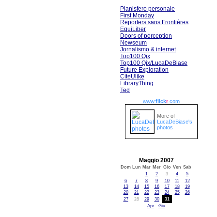
Planisfero personale
First Monday
Reporters sans Frontières
EquiLiber
Doors of perception
Newseum
Jornalismo & internet
Top100 Qix
Top100 Qix/LucaDeBiase
Future Exploration
CiteUlike
LibraryThing
Ted
www.
flick
r
.com
More of
LucaDeBiase's
photos
Maggio 2007
Dom
Lun
Mar
Mer
Gio
Ven
Sab
1
2
3
4
5
6
7
8
9
10
11
12
13
14
15
16
17
18
19
20
21
22
23
24
25
26
27
28
29
30
31
Apr
Giu