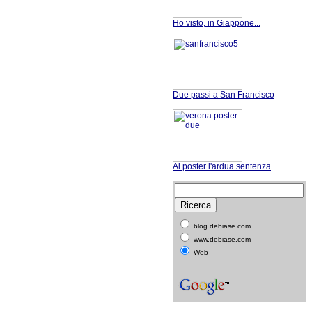
Ho visto, in Giappone...
Due passi a San Francisco
Ai poster l'ardua sentenza
blog.debiase.com
www.debiase.com
Web