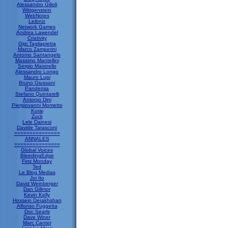
Alessandro Gilioli
Wittgenstein
WebNotes
Leibniz
Network Games
Andrea Lawendel
Criativity
Gigi Tagliapietra
Marco Zamperini
Antonio Santangelo
Massimo Mantellini
Sergio Maistrello
Alessandro Longo
Mauro Lupi
Bruno Giussani
Pandemia
Stefano Quintarelli
Antonio Dini
Piergiovanni Mometto
Kurai
Zuck
Lele Dainesi
Davide Tarasconi
===============
ANNALES
===============
Global Voices
BleedingEdge
First Monday
Ted
Le Blog Medias
Joi Ito
David Weinberger
Dan Gillmor
Kevin Kelly
Hossein Derakhshan
Alfonso Fuggetta
Doc Searls
Dave Winer
Marc Canter