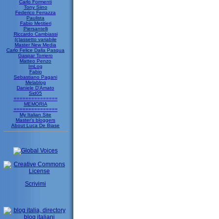
Carlo Formenti
Tony Siino
Federico Ferrazza
Paulista
Fabio Metitieri
Piersantelli
Riccardo Cambiassi
(c)assetto variabile
Master New Media
Carlo Felice Dalla Pasqua
Gaspar Torriero
Matteo Penzo
ImLog
Fabio
Sebastiano Pagani
Melablog
Daniele D'Amato
Sid05
===============
MEMORIA
===============
My Italian Site
Master's bloggers
About Luca De Biase
Scrivimi