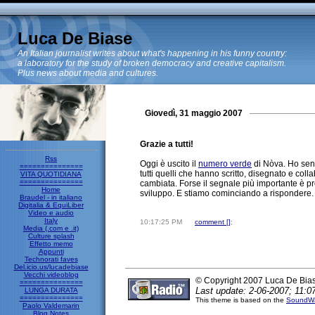
Luca De Biase
An Italian journalist writes about what's happening in his funny country:
a laboratory for the study of broken democracy and creative capitalism.
Plus news about media and cultures.
Giovedì, 31 maggio 2007
Grazie a tutti!
Rss
Oggi è uscito il
numero verde
di Nòva. Ho sent
===============
tutti quelli che hanno scritto, disegnato e col
VITA QUOTIDIANA
===============
cambiata. Forse il segnale più importante è pro
Home
sviluppo. E stiamo cominciando a rispondere
Braudel - in italiano
Digitalia & EquiLiber
Video e audio
Italy
10:17:25 PM
comment [
]
;
Media (.com e .it)
Culture splash
Effetto memo
Appunti
Technorati faves
Del.icio.us/lucadebiase
Vecchi videoblog
© Copyright 2007 Luca De Bia
===============
Last update: 2-06-2007; 11:0
LUNGA DURATA
===============
This theme is based on the
SoundWa
Paolo Valdemarin
Blog Notes