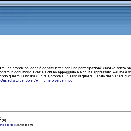
ito una grande solidarietà da tanti lettori con una partecipazione emotiva senza p
laborato in ogni modo. Grazie a chi ha appoggiato e a chi ha apprezzato. Per me è st
prio questo: la nostra cultura è pronta a un salto di qualità. La vita del pianeta ci
.
Qui, sul sito del Sole c'è il numero verde in pdf
.
se.
7:28.
ves (blue)
Manila theme.