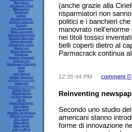
Blog Notes
(anche grazie alla Cirie
Alessandro Gilioli
Wittgenstein
risparmiatori non sanno 
WebNotes
Leibniz
Network Games
politici e i banchieri c
Andrea Lawendel
Criativity
manovrato nell'enorme 
Gigi Tagliapietra
Marco Zamperini
Antonio Santangelo
nei titoli tossici invent
Massimo Mantellini
Sergio Maistrello
belli coperti dietro al ca
Alessandro Longo
Mauro Lupi
Bruno Giussani
Parmacrack continua all'
Pandemia
Stefano Quintarelli
Antonio Dini
Piergiovanni Mometto
Kurai
Zuck
Lele Dainesi
12:35:44 PM
comment [
]
Davide Tarasconi
===============
ANNALES
===============
Global Voices
Reinventing newspap
BleedingEdge
Le Blog Medias
Joi Ito
David Weinberger
Dan Gillmor
Secondo uno studio de
Kevin Kelly
Hossein Derakhshan
americani stanno intr
Alfonso Fuggetta
Doc Searls
Dave Winer
forme di innovazione nei
Marc Canter
Loic Le Meur