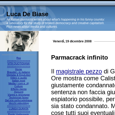
Luca De Biase
An Italian journalist writes about what's happening in his funny country:
a laboratory for the study of broken democracy and creative capitalism.
Plus news about media and cultures.
Venerdì, 19 dicembre 2008
Parmacrack infinito
Rss
===============
VITA QUOTIDIANA
===============
Home
Il
magistrale pezzo
di G
Braudel - in italiano
Digitalia & EquiLiber
Ore mostra come Calisto
Video e audio
Italian post
Media (.com e .it)
giustamente condannat
Culture
Effetto memo
sentenza non faccia gius
Appunti
Viaggi e reportage
espiatorio possibile, p
Technorati faves
Del.icio.us/lucadebiase
Vecchi videoblog
sia stato condannato. 
===============
LUNGA DURATA
cose tutti suoi eventual
===============
Paolo Valdemarin