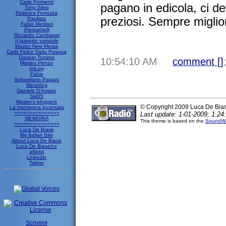
Carlo Formenti
pagano in edicola, ci d
Tony Siino
Federico Ferrazza
preziosi. Sempre miglio
Paulista
Fabio Metitieri
Piersantelli
Riccardo Cambiassi
(c)assetto variabile
Master New Media
Carlo Felice Dalla Pasqua
Gaspar Torriero
10:54:10 AM
comment [
]
Matteo Penzo
ImLog
Fabio
Sebastiano Pagani
Melablog
Daniele D'Amato
Sid05
Master's bloggers
© Copyright 2009 Luca De Bia
La montagna incantata
===============
Last update: 1-01-2009; 1:24
MEMORIA
This theme is based on the
SoundWa
===============
Luca De Biase
My Italian Site
About Luca De Biase
Luca De Biase/cv
aNobii
Linkedin
Twitter
Scrivimi