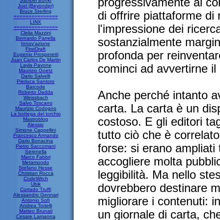
progressivamente al cont
Samuel Bunkr
Joel (Beyondpr)
Bruce Sterling
di offrire piattaforme di 
===============
LINX
l'impressione dei ricerc
===============
Clelia Mazzini
Bernardo Parrella
sostanzialmente margina
Innov'azione
FirstDraft
profonda per reinventare
Eugenio Prosperetti
Juan Carlos De Martin
Layla Pavone
cominci ad avvertirne il
Maurizio Goetz
Dario Salvelli
Pierluca Santoro
Barcode
Anche perché intanto ava
Roberto Dadda
Weissbach
Salvo Toscano
carta. La carta è un d
Maurizio Codogno
La bottega del torchio
costoso. E gli editori tag
Mastroblog
Alessio
Simone Cappellini
tutto ciò che è correlat
Francesco Armando
Dario Bonacina
forse: si erano ampliati 
Pietro Saccomani
Serenella
Marco Fabbri
accogliere molta pubbli
Metamondo
Stefano Hesse
leggibilità. Ma nello ste
Christian Rocca
CodeWitch
Ubik
dovrebbero destinare mo
Corrado Truffi
Alessandro Gennari
migliorare i contenuti:
Antonio Sofi
Andrea Tortelli
Matteo Brunati
un giornale di carta, che
Cesare Lamanna