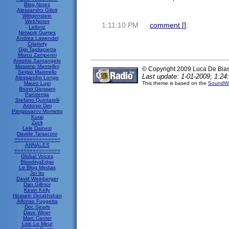
Blog Notes
Alessandro Gilioli
Wittgenstein
WebNotes
1:11:10 PM
comment [
]
;
Leibniz
Network Games
Andrea Lawendel
Criativity
Gigi Tagliapietra
Marco Zamperini
Antonio Santangelo
Massimo Mantellini
© Copyright 2009 Luca De Bia
Sergio Maistrello
Last update: 1-01-2009; 1:24
Alessandro Longo
Mauro Lupi
This theme is based on the
SoundWa
Bruno Giussani
Pandemia
Stefano Quintarelli
Antonio Dini
Piergiovanni Mometto
Kurai
Zuck
Lele Dainesi
Davide Tarasconi
===============
ANNALES
===============
Global Voices
BleedingEdge
Le Blog Medias
Joi Ito
David Weinberger
Dan Gillmor
Kevin Kelly
Hossein Derakhshan
Alfonso Fuggetta
Doc Searls
Dave Winer
Marc Canter
Loic Le Meur