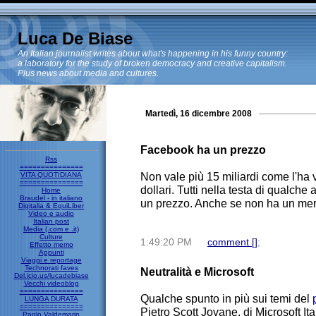
Luca De Biase
An Italian journalist writes about what's happening in his funny country:
a laboratory for the study of broken democracy and creative capitalism.
Plus news about media and cultures.
Martedì, 16 dicembre 2008
Facebook ha un prezzo
Rss
===============
Non vale più 15 miliardi come l'ha va
VITA QUOTIDIANA
===============
dollari. Tutti nella testa di qualch
Home
Braudel - in italiano
un prezzo. Anche se non ha un mer
Digitalia & EquiLiber
Video e audio
Italian post
Media (.com e .it)
Culture
1:49:20 PM
comment [
]
;
Effetto memo
Appunti
Viaggi e reportage
Technorati faves
Neutralità e Microsoft
Del.icio.us/lucadebiase
Vecchi videoblog
===============
Qualche spunto in più sui temi del
LUNGA DURATA
===============
Pietro Scott Jovane, di Microsoft It
Paolo Valdemarin