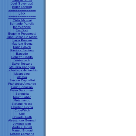
Samuel Bunkr
Joel (Beyondpr)
Bruce Sterling
===============
LINX
===============
Clelia Mazzini
Bernardo Parrella
Innov'azione
FirstDraft
Eugenio Prosperetti
Juan Carlos De Martin
Layla Pavone
Maurizio Goetz
Dario Salvelli
Pierluca Santoro
Barcode
Roberto Dadda
Weissbach
Salvo Toscano
Maurizio Codogno
La bottega del torchio
Mastroblog
Alessio
Simone Cappellini
Francesco Armando
Dario Bonacina
Pietro Saccomani
Serenella
Marco Fabbri
Metamondo
Stefano Hesse
Christian Rocca
CodeWitch
Ubik
Corrado Truffi
Alessandro Gennari
Antonio Sofi
Andrea Tortelli
Matteo Brunati
Cesare Lamanna