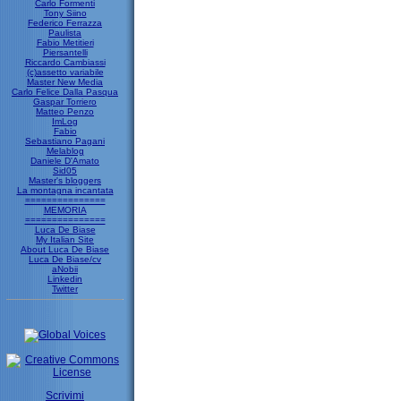
Carlo Formenti
Tony Siino
Federico Ferrazza
Paulista
Fabio Metitieri
Piersantelli
Riccardo Cambiassi
(c)assetto variabile
Master New Media
Carlo Felice Dalla Pasqua
Gaspar Torriero
Matteo Penzo
ImLog
Fabio
Sebastiano Pagani
Melablog
Daniele D'Amato
Sid05
Master's bloggers
La montagna incantata
===============
MEMORIA
===============
Luca De Biase
My Italian Site
About Luca De Biase
Luca De Biase/cv
aNobii
Linkedin
Twitter
Scrivimi